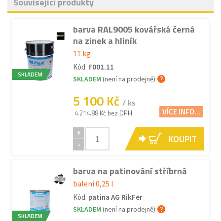
Související produkty
barva RAL9005 kovářská černá
na zinek a hliník
11 kg
Kód:
F001.11
SKLADEM
SKLADEM
(není na prodejně)
5 100 Kč
/ ks
VÍCE INFO...
4 214.88 Kč bez DPH
+
KOUPIT
-
barva na patinování stříbrná
balení 0,25 l
Kód:
patina AG RikFer
SKLADEM
(není na prodejně)
SKLADEM