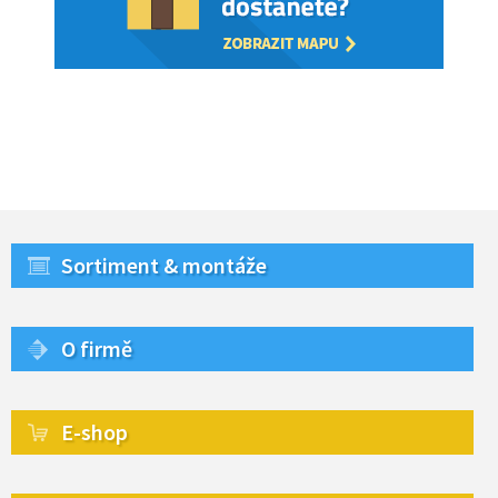
Sortiment & montáže
O firmě
E-shop