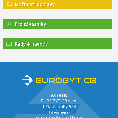
Možnosti dopravy
Pro zákazníky
Rady & návody
Adresa:
EUROBYT CB s.r.o.
U Zlaté stoky 554
Litvínovice