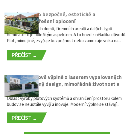
Hliníkový plot: bezpečné, estetické a
bezúdržbové řešení oplocení
Oplocení rodinných domů, firemních areálů a dalších typů
nemovitostí je důležitým aspektem. A to hned z několika důvodů.
Plot, mimo jiné, zvyšuje bezpečnost nebo zamezuje vniku na...
PŘEČÍST ...
Moderní plotové výplně z laserem vypalovaných
kovů: výjimečný design, mimořádná životnost a
žádná údržba
Oblast výroby plotových systémů a ohraničení prostoru kolem
budov se neustále vyvíjí a inovuje. Moderní výplně se stávají...
PŘEČÍST ...