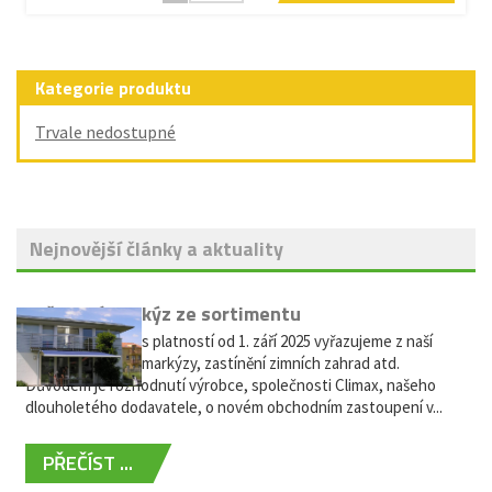
Kategorie produktu
Trvale nedostupné
Nejnovější články a aktuality
Vyřazení markýz ze sortimentu
Vážení zákazníci, s platností od 1. září 2025 vyřazujeme z naší
nabídky výsuvné markýzy, zastínění zimních zahrad atd.
Důvodem je rozhodnutí výrobce, společnosti Climax, našeho
dlouholetého dodavatele, o novém obchodním zastoupení v...
PŘEČÍST ...