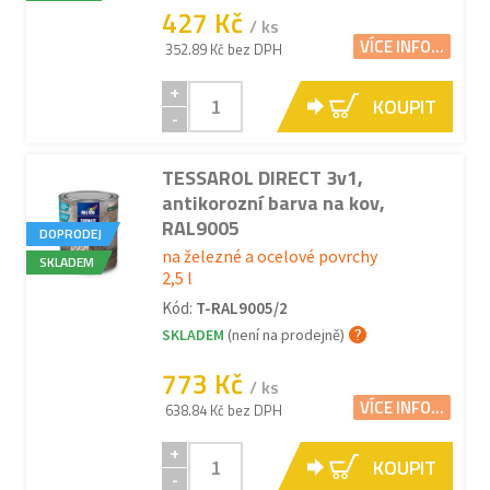
427 Kč
/ ks
VÍCE INFO...
352.89 Kč bez DPH
+
KOUPIT
-
TESSAROL DIRECT 3v1,
antikorozní barva na kov,
RAL9005
DOPRODEJ
na železné a ocelové povrchy
SKLADEM
2,5 l
Kód:
T-RAL9005/2
SKLADEM
(není na prodejně)
773 Kč
/ ks
VÍCE INFO...
638.84 Kč bez DPH
+
KOUPIT
-