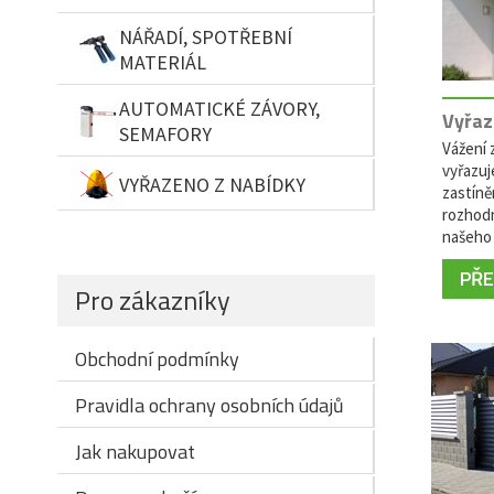
NÁŘADÍ, SPOTŘEBNÍ
MATERIÁL
AUTOMATICKÉ ZÁVORY,
Vyřaz
SEMAFORY
Vážení z
vyřazuj
VYŘAZENO Z NABÍDKY
zastíně
rozhodn
našeho 
PŘEČ
Pro zákazníky
Obchodní podmínky
Pravidla ochrany osobních údajů
Jak nakupovat