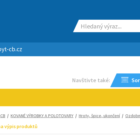
yt-cb.cz
Navštivte také:
Sor
-CB
/
KOVANÉ VÝROBKY A POLOTOVARY
/
Hroty, špice, ukončení
/
Ozdobn
na výpis produktů