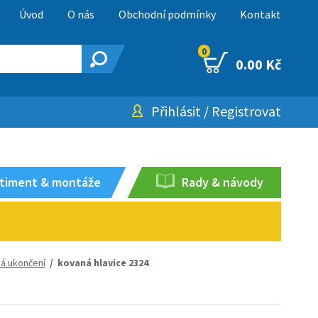
Úvod
O nás
Obchodní podmínky
Kontakt
0
0.00 Kč
Přihlásit
/
Registrovat
timent & montáže
Rady & návody
á ukončení
/ kovaná hlavice 2324