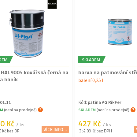
DEM
SKLADEM
 RAL9005 kovářská černá na
barva na patinování stř
a hliník
balení 0,25 l
01.11
Kód:
patina AG RikFer
EM
(není na prodejně)
SKLADEM
(není na prodejně)
00 Kč
427 Kč
/ ks
/ ks
VÍCE INFO...
8 Kč bez DPH
352.89 Kč bez DPH