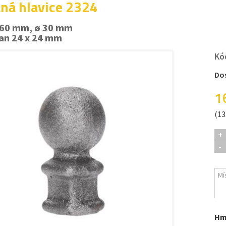
ná hlavice 2324
 60 mm, ø 30 mm
an 24 x 24 mm
Kó
Do
1
(13
+
-
Hm