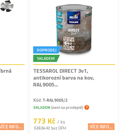
DOPRODEJ
SKLADEM
íbrná
TESSAROL DIRECT 3v1,
antikorozní barva na kov,
RAL9005...
Kód:
T-RAL9005/2
SKLADEM
(není na prodejně)
773 Kč
/ ks
VÍCE INFO...
VÍCE INFO...
638.84 Kč bez DPH