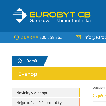
ZDARMA
800 158 365
info@eurob
Domů
E-shop
EUROBYT
Novinky v e-shopu
Zpět 
Nejprodávanější produkty