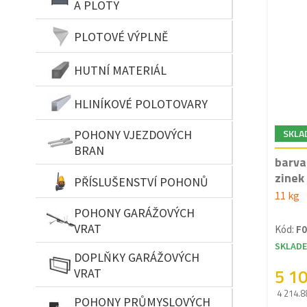
A PLOTY
PLOTOVÉ VÝPLNĚ
HUTNÍ MATERIÁL
HLINÍKOVÉ POLOTOVARY
SKLA
POHONY VJEZDOVÝCH
BRAN
barva
zinek 
PŘÍSLUŠENSTVÍ POHONŮ
11 kg
POHONY GARÁŽOVÝCH
VRAT
Kód:
F0
SKLAD
DOPLŇKY GARÁŽOVÝCH
5 1
VRAT
4 214.8
POHONY PRŮMYSLOVÝCH