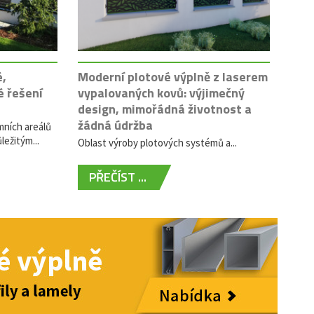
é,
Moderní plotové výplně z laserem
é řešení
vypalovaných kovů: výjimečný
design, mimořádná životnost a
žádná údržba
mních areálů
ležitým...
Oblast výroby plotových systémů a...
PŘEČÍST ...