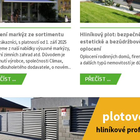
ení markýz ze sortimentu
Hliníkový plot: bezpečn
estetické a bezúdržbov
ákazníci, s platností od 1. září 2025
oplocení
eme z naší nabídky výsuvné markýzy,
ní zimních zahrad atd. Důvodem je
Oplocení rodinných domů, fire
utí výrobce, společnosti Climax,
a dalších typů nemovitostí je dů
dlouholetého dodavatele, o novém...
ÍST ...
PŘEČÍST ...