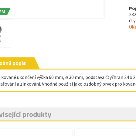
Po
EM
232
čty
Uka
obný popis
- kované ukončení výška 60 mm, ø 30 mm, podstava čtyřhran 24 x 2
vařování a zinkování. Vhodné použití jako ozdobný prvek pro kované
isející produkty