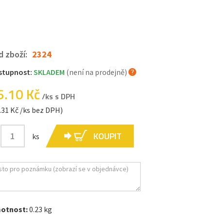
d zboží:
2324
stupnost:
SKLADEM
(není na prodejně)
6.10 Kč
/ks s DPH
.31 Kč /ks bez DPH)
KOUPIT
ks
otnost:
0.23 kg