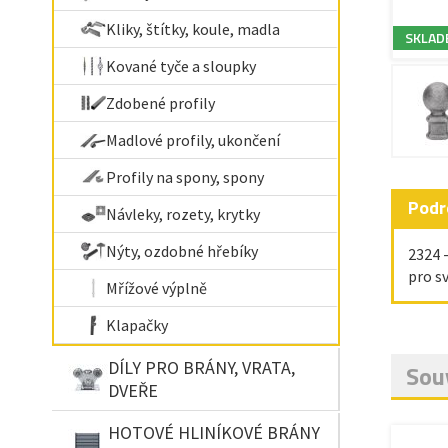
Kliky, štítky, koule, madla
SKLAD
Kované tyče a sloupky
Zdobené profily
Madlové profily, ukončení
Profily na spony, spony
Podr
Návleky, rozety, krytky
Nýty, ozdobné hřebíky
2324 
pro s
Mřížové výplně
Klapačky
DÍLY PRO BRÁNY, VRATA,
Souv
DVEŘE
HOTOVÉ HLINÍKOVÉ BRÁNY