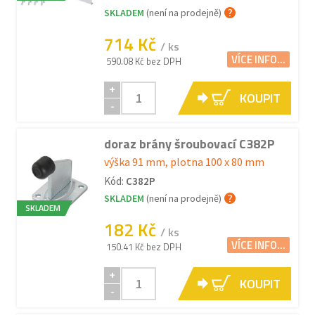
SKLADEM
(není na prodejně)
714 Kč
/ ks
VÍCE INFO...
590.08 Kč bez DPH
+
KOUPIT
-
doraz brány šroubovací C382P
výška 91 mm, plotna 100 x 80 mm
Kód:
C382P
SKLADEM
(není na prodejně)
SKLADEM
182 Kč
/ ks
VÍCE INFO...
150.41 Kč bez DPH
+
KOUPIT
-