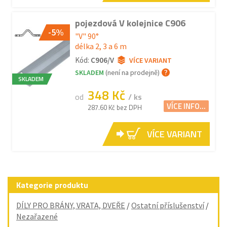
pojezdová V kolejnice C906
-5%
"V" 90°
délka 2, 3 a 6 m
Kód:
C906/V
VÍCE VARIANT
SKLADEM
(není na prodejně)
SKLADEM
348 Kč
od
/ ks
VÍCE INFO...
287.60 Kč bez DPH
VÍCE VARIANT
Kategorie produktu
DÍLY PRO BRÁNY, VRATA, DVEŘE
/
Ostatní příslušenství
/
Nezařazené