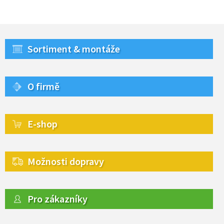
Sortiment & montáže
O firmě
E-shop
Možnosti dopravy
Pro zákazníky