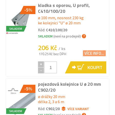
kladka s oporou, U profil,
-5%
C410/100/20
ø 100 mm, nosnost 230 kg
ke kolejnici "U" ø 20 mm
SKLADEM
Kód:
C410/100/20
SKLADEM
(není na prodejně)
206 Kč
/ ks
VÍCE INFO...
170.25 Kč bez DPH
+
KOUPIT
-
pojezdová kolejnice U ø 20 mm
-5%
C902/20
ø drážky 20 mm
délka 2, 3 a 6 m
Kód:
C902/20
VÍCE VARIANT
SKLADEM