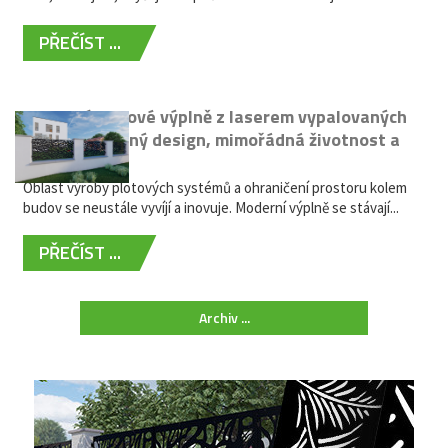
PŘEČÍST ...
Moderní plotové výplně z laserem vypalovaných
kovů: výjimečný design, mimořádná životnost a
žádná údržba
Oblast výroby plotových systémů a ohraničení prostoru kolem
budov se neustále vyvíjí a inovuje. Moderní výplně se stávají...
PŘEČÍST ...
Archiv ...