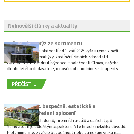
Nejnovější články a aktuality
Vyřazení markýz ze sortimentu
Vážení zákazníci, s platností od 1. září 2025 vyřazujeme z naší
nabídky výsuvné markýzy, zastínění zimních zahrad atd.
Důvodem je rozhodnutí výrobce, společnosti Climax, našeho
dlouholetého dodavatele, o novém obchodním zastoupení v...
PŘEČÍST ...
Hliníkový plot: bezpečné, estetické a
bezúdržbové řešení oplocení
Oplocení rodinných domů, firemních areálů a dalších typů
nemovitostí je důležitým aspektem. A to hned z několika důvodů.
Plot, mimo jiné, zvyšuje bezpečnost nebo zamezuje vniku na...