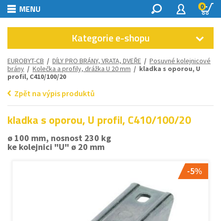
0
MENU
Kategorie e-shopu
EUROBYT-CB
/
DÍLY PRO BRÁNY, VRATA, DVEŘE
/
Posuvné kolejnicové
brány
/
Kolečka a profily, drážka U 20 mm
/ kladka s oporou, U
profil, C410/100/20
Zpět na výpis produktů
kladka s oporou, U profil, C410/100/20
ø 100 mm, nosnost 230 kg
ke kolejnici "U" ø 20 mm
-5%