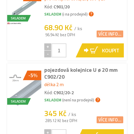
Kód:
C901/20
SKLADEM
(i na prodejně)
SKLADEM
68.90 Kč
/ ks
VÍCE INFO...
56.94 Kč bez DPH
+
KOUPIT
-
pojezdová kolejnice U ø 20 mm
-5%
C902/20
délka 2 m
Kód:
C902/20-2
SKLADEM
(není na prodejně)
SKLADEM
345 Kč
/ ks
VÍCE INFO...
285.12 Kč bez DPH
+