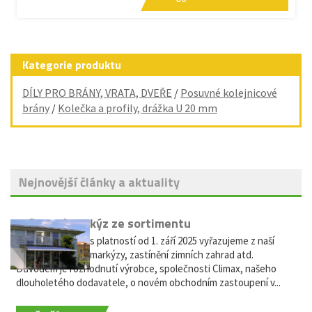
Kategorie produktu
DÍLY PRO BRÁNY, VRATA, DVEŘE
/
Posuvné kolejnicové
brány
/
Kolečka a profily, drážka U 20 mm
Nejnovější články a aktuality
Vyřazení markýz ze sortimentu
Vážení zákazníci, s platností od 1. září 2025 vyřazujeme z naší
nabídky výsuvné markýzy, zastínění zimních zahrad atd.
Důvodem je rozhodnutí výrobce, společnosti Climax, našeho
dlouholetého dodavatele, o novém obchodním zastoupení v...