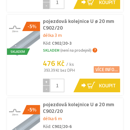
KOUPIT
-
pojezdová kolejnice U ø 20 mm
-5%
C902/20
délka 3 m
Kód:
C902/20-3
SKLADEM
(není na prodejně)
SKLADEM
476 Kč
/ ks
VÍCE INFO...
393.39 Kč bez DPH
+
KOUPIT
-
pojezdová kolejnice U ø 20 mm
-5%
C902/20
délka 6 m
Kód:
C902/20-6