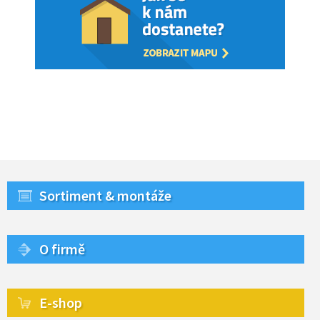
Sortiment & montáže
O firmě
E-shop