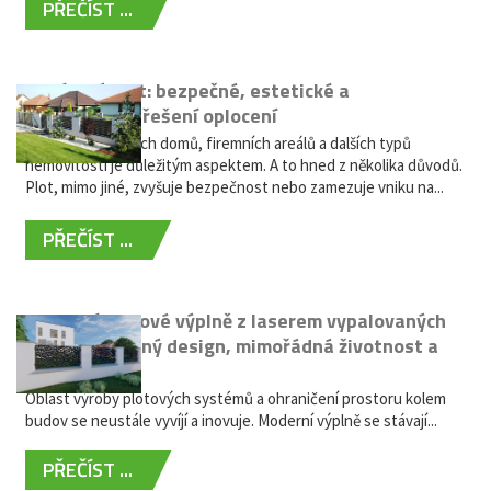
PŘEČÍST ...
Hliníkový plot: bezpečné, estetické a
bezúdržbové řešení oplocení
Oplocení rodinných domů, firemních areálů a dalších typů
nemovitostí je důležitým aspektem. A to hned z několika důvodů.
Plot, mimo jiné, zvyšuje bezpečnost nebo zamezuje vniku na...
PŘEČÍST ...
Moderní plotové výplně z laserem vypalovaných
kovů: výjimečný design, mimořádná životnost a
žádná údržba
Oblast výroby plotových systémů a ohraničení prostoru kolem
budov se neustále vyvíjí a inovuje. Moderní výplně se stávají...
PŘEČÍST ...