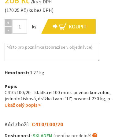
206 Kč
/ks s DPH
(170.25 Kč /ks bez DPH)
+
KOUPIT
ks
-
Hmotnost:
1.27 kg
Popis
C410/100/20 - kladka ø 100 mm s pevnou konzolou,
jednoložisková, drážka tvaru "U", nosnost 230 kg, p...
Ukaž celý popis >
Kód zboží:
C410/100/20
Dostupnost:
SKLADEM
(není na prodejně)