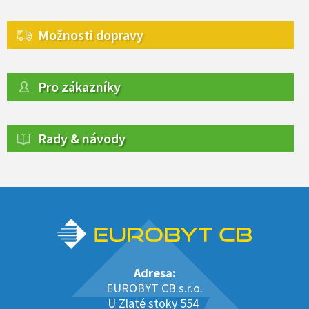
Možnosti dopravy
Pro zákazníky
Rady & návody
Adresa:
EUROBYT CB s.r.o.
U Zlaté stoky 554