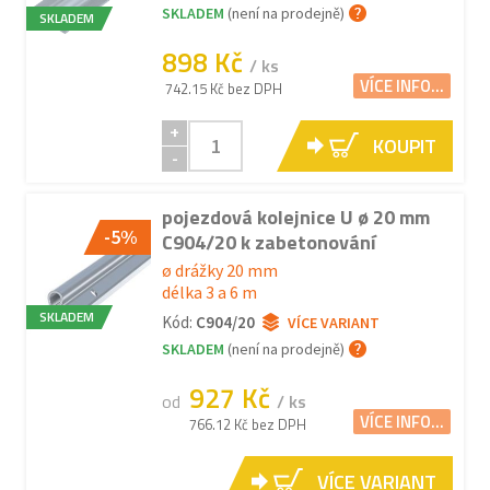
SKLADEM
(není na prodejně)
SKLADEM
898 Kč
/ ks
VÍCE INFO...
742.15 Kč bez DPH
+
KOUPIT
-
pojezdová kolejnice U ø 20 mm
-5%
C904/20 k zabetonování
ø drážky 20 mm
délka 3 a 6 m
SKLADEM
Kód:
C904/20
VÍCE VARIANT
SKLADEM
(není na prodejně)
927 Kč
od
/ ks
VÍCE INFO...
766.12 Kč bez DPH
VÍCE VARIANT