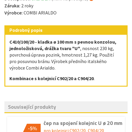
Záruka:
2 roky
Výrobce:
COMBI ARIALDO
Podrobný popis
C410/100/20 - kladka ø 100 mm s pevnou konzolou,
jednoložisková, drážka tvaru "U"
, nosnost 230 kg,
povrchová úprava pozink, hmotnost 1,27 kg. Použití
pro posuvnou bránu. Výrobek předního italského
výrobce Combi Arialdo.
Kombinace s kolejnicí C902/20 a C904/20
.
Související produkty
čep na spojení kolejnic U ø 20 mm
-5%
pro kolejnici C902/20, C904/20