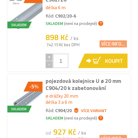
délka 6 m
Kód:
C902/20-6
SKLADEM
(není na prodejně)
SKLADEM
898 Kč
/ ks
VÍCE INFO...
742.15 Kč bez DPH
+
KOUPIT
-
pojezdová kolejnice U ø 20 mm
-5%
C904/20 k zabetonování
ø drážky 20 mm
délka 3 a 6 m
SKLADEM
Kód:
C904/20
VÍCE VARIANT
SKLADEM
(není na prodejně)
927 Kč
od
/ ks