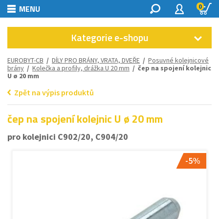
0
MENU
Kategorie e-shopu
EUROBYT-CB
/
DÍLY PRO BRÁNY, VRATA, DVEŘE
/
Posuvné kolejnicové
brány
/
Kolečka a profily, drážka U 20 mm
/ čep na spojení kolejnic
U ø 20 mm
Zpět na výpis produktů
čep na spojení kolejnic U ø 20 mm
pro kolejnici C902/20, C904/20
-5%