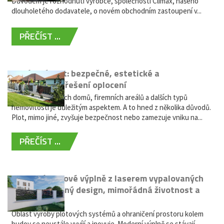
Důvodem je rozhodnutí výrobce, společnosti Climax, našeho
dlouholetého dodavatele, o novém obchodním zastoupení v...
PŘEČÍST ...
Hliníkový plot: bezpečné, estetické a
bezúdržbové řešení oplocení
Oplocení rodinných domů, firemních areálů a dalších typů
nemovitostí je důležitým aspektem. A to hned z několika důvodů.
Plot, mimo jiné, zvyšuje bezpečnost nebo zamezuje vniku na...
PŘEČÍST ...
Moderní plotové výplně z laserem vypalovaných
kovů: výjimečný design, mimořádná životnost a
žádná údržba
Oblast výroby plotových systémů a ohraničení prostoru kolem
budov se neustále vyvíjí a inovuje. Moderní výplně se stávají...