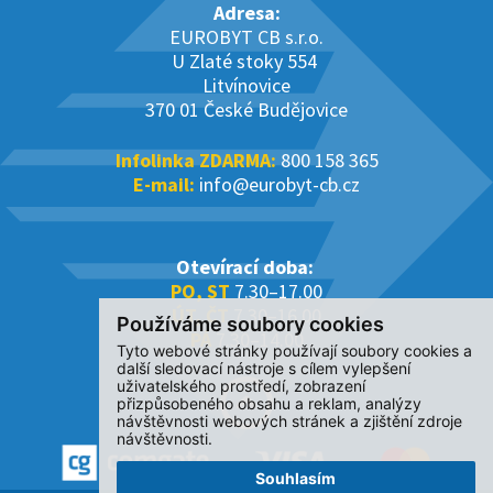
Adresa:
EUROBYT CB s.r.o.
U Zlaté stoky 554
Litvínovice
370 01 České Budějovice
Infolinka ZDARMA:
800 158 365
E-mail:
info@eurobyt-cb.cz
Otevírací doba:
PO, ST
7.30–17.00
ÚT, ČT
7.30–16.00
Používáme soubory cookies
PÁ
7.30–14.00
Tyto webové stránky používají soubory cookies a
další sledovací nástroje s cílem vylepšení
uživatelského prostředí, zobrazení
přizpůsobeného obsahu a reklam, analýzy
návštěvnosti webových stránek a zjištění zdroje
návštěvnosti.
Souhlasím