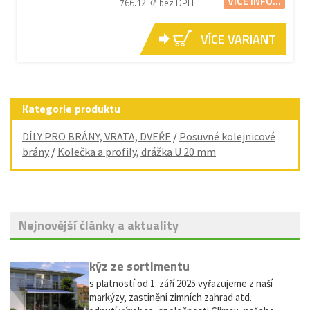
VÍCE INFO...
766.12 Kč bez DPH
VÍCE VARIANT
Kategorie produktu
DÍLY PRO BRÁNY, VRATA, DVEŘE
/
Posuvné kolejnicové
brány
/
Kolečka a profily, drážka U 20 mm
Nejnovější články a aktuality
Vyřazení markýz ze sortimentu
Vážení zákazníci, s platností od 1. září 2025 vyřazujeme z naší
nabídky výsuvné markýzy, zastínění zimních zahrad atd.