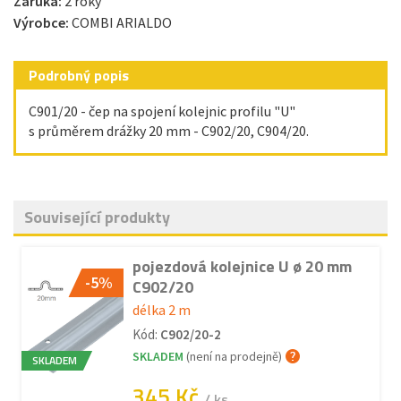
Záruka:
2 roky
Výrobce:
COMBI ARIALDO
Podrobný popis
C901/20 - čep na spojení kolejnic profilu "U"
s průměrem drážky 20 mm - C902/20, C904/20.
Související produkty
pojezdová kolejnice U ø 20 mm
-5%
C902/20
délka 2 m
Kód:
C902/20-2
SKLADEM
(není na prodejně)
SKLADEM
345 Kč
/ ks