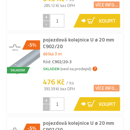
VÍCE INFO...
285.12 Kč bez DPH
+
KOUPIT
-
pojezdová kolejnice U ø 20 mm
-5%
C902/20
délka 3 m
Kód:
C902/20-3
SKLADEM
(není na prodejně)
SKLADEM
476 Kč
/ ks
VÍCE INFO...
393.39 Kč bez DPH
+
KOUPIT
-
pojezdová kolejnice U ø 20 mm
-5%
C902/20