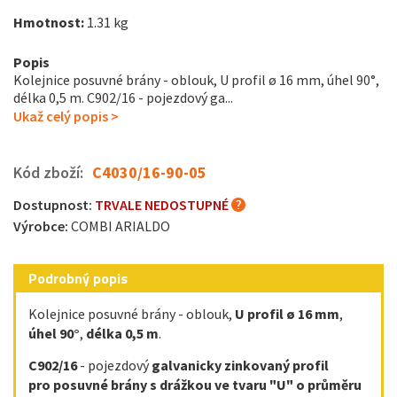
Hmotnost:
1.31 kg
Popis
Kolejnice posuvné brány - oblouk, U profil ø 16 mm, úhel 90°,
délka 0,5 m. C902/16 - pojezdový ga...
Ukaž celý popis >
Kód zboží:
C4030/16-90-05
Dostupnost:
TRVALE NEDOSTUPNÉ
Výrobce:
COMBI ARIALDO
Podrobný popis
Kolejnice posuvné brány - oblouk,
U profil ø 16 mm
,
úhel 90°
,
délka 0,5 m
.
C902/16
- pojezdový
galvanicky zinkovaný profil
pro posuvné brány s drážkou ve tvaru
"U" o průměru