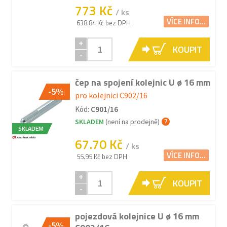
773 Kč
/ ks
VÍCE INFO...
638.84 Kč bez DPH
+
KOUPIT
-
čep na spojení kolejnic U ø 16 mm
-5%
pro kolejnici C902/16
Kód:
C901/16
SKLADEM
(není na prodejně)
SKLADEM
67.70 Kč
/ ks
VÍCE INFO...
55.95 Kč bez DPH
+
KOUPIT
-
pojezdová kolejnice U ø 16 mm
-5%