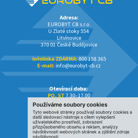
Adresa:
EUROBYT CB s.r.o.
U Zlaté stoky 554
Litvínovice
370 01 České Budějovice
Infolinka ZDARMA:
800 158 365
E-mail:
info@eurobyt-cb.cz
Otevírací doba:
PO, ST
7.30–17.00
ÚT, ČT
7.30–16.00
Používáme soubory cookies
PÁ
7.30–14.00
Tyto webové stránky používají soubory cookies a
další sledovací nástroje s cílem vylepšení
uživatelského prostředí, zobrazení
přizpůsobeného obsahu a reklam, analýzy
návštěvnosti webových stránek a zjištění zdroje
návštěvnosti.