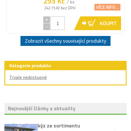
293 Kč
/ ks
VÍCE INFO...
242.15 Kč bez DPH
+
KOUPIT
-
Zobrazit všechny související produkty
Kategorie produktu
Trvale nedostupné
Nejnovější články a aktuality
Vyřazení markýz ze sortimentu