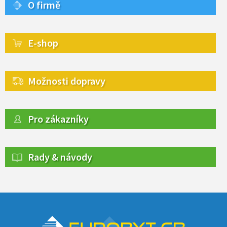
O firmě
E-shop
Možnosti dopravy
Pro zákazníky
Rady & návody