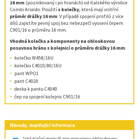
16 mm
(pozinkovaný i po hranách) od italského výrobce
Combi Arialdo. Použití
s kolečky
, která mají vnitřní
průměr drážky 16 mm
. V případě spojení profilů z více
dílů zajistíte pevný spoj bez nebezpečí vyosení čepem
C901/16 o průměru 16 mm.
Vhodná kolečka a komponenty na obloukovou
posuvnou bránu s kolejnicí o průměru drážky 16 mm
:
kolečko W458/16U
kolečko C4010/80/16U
pant WPO1
pant C4020
deska k pantu C4040
čep na spojení kolejnic C901/16
Návody, doplňující informace
Instalační manuál pro posuvnou obloukovou