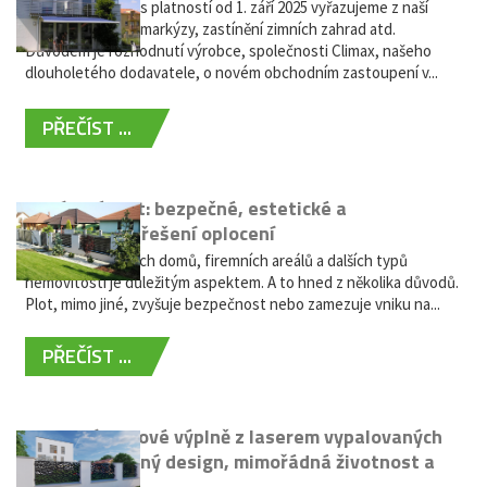
Vážení zákazníci, s platností od 1. září 2025 vyřazujeme z naší
nabídky výsuvné markýzy, zastínění zimních zahrad atd.
Důvodem je rozhodnutí výrobce, společnosti Climax, našeho
dlouholetého dodavatele, o novém obchodním zastoupení v...
PŘEČÍST ...
Hliníkový plot: bezpečné, estetické a
bezúdržbové řešení oplocení
Oplocení rodinných domů, firemních areálů a dalších typů
nemovitostí je důležitým aspektem. A to hned z několika důvodů.
Plot, mimo jiné, zvyšuje bezpečnost nebo zamezuje vniku na...
PŘEČÍST ...
Moderní plotové výplně z laserem vypalovaných
kovů: výjimečný design, mimořádná životnost a
žádná údržba