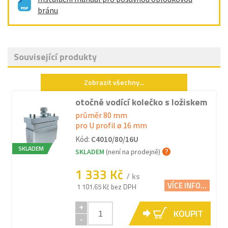
bránu
Související produkty
Zobrazit všechny...
otočné vodící kolečko s ložiskem
průměr 80 mm
pro U profil ø 16 mm
Kód:
C4010/80/16U
SKLADEM
SKLADEM
(není na prodejně)
1 333 Kč
/ ks
VÍCE INFO...
1 101.65 Kč bez DPH
+
KOUPIT
-