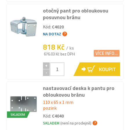
otočný pant pro obloukovou
posuvnou bránu
Kód:
C4020
NA DOTAZ
818 Kč
/ ks
VÍCE INFO...
676.03 Kč bez DPH
+
KOUPIT
-
nastavovací deska k pantu pro
obloukovou bránu
110 x 65 x 1 mm
pozink
SKLADEM
Kód:
C4040
SKLADEM
(není na prodejně)