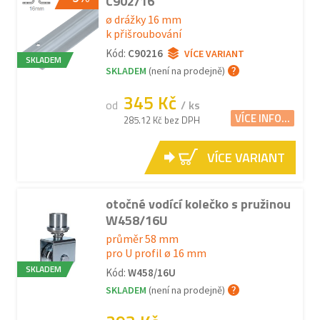
C902/16
ø drážky 16 mm
k přišroubování
Kód:
C90216
VÍCE VARIANT
SKLADEM
SKLADEM
(není na prodejně)
345 Kč
od
/ ks
VÍCE INFO...
285.12 Kč bez DPH
VÍCE VARIANT
otočné vodící kolečko s pružinou
W458/16U
průměr 58 mm
pro U profil ø 16 mm
SKLADEM
Kód:
W458/16U
SKLADEM
(není na prodejně)