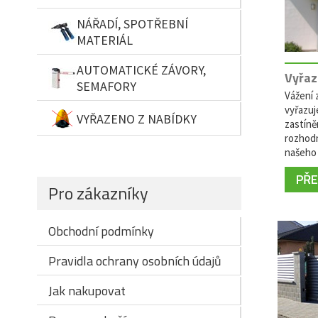
NÁŘADÍ, SPOTŘEBNÍ
MATERIÁL
AUTOMATICKÉ ZÁVORY,
Vyřaz
SEMAFORY
Vážení z
vyřazuj
VYŘAZENO Z NABÍDKY
zastíně
rozhodn
našeho 
PŘEČ
Pro zákazníky
Obchodní podmínky
Pravidla ochrany osobních údajů
Jak nakupovat