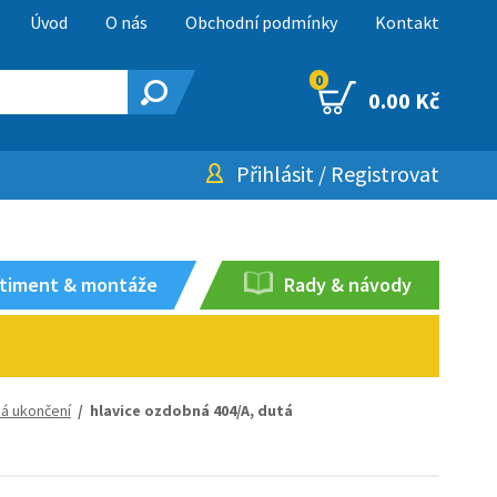
Úvod
O nás
Obchodní podmínky
Kontakt
0
0.00 Kč
Přihlásit
/
Registrovat
timent & montáže
Rady & návody
á ukončení
/ hlavice ozdobná 404/A, dutá