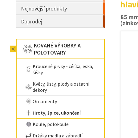
hlav
Nejnovější produkty
85 mm
Doprodej
(zinko
KOVANÉ VÝROBKY A
POLOTOVARY
Kroucené prvky - céčka, eska,
šišky ...
Květy, listy, plody a ostatní
dekory
Ornamenty
Hroty, špice, ukončení
Koule, polokoule
Držáky madla a zábradlí