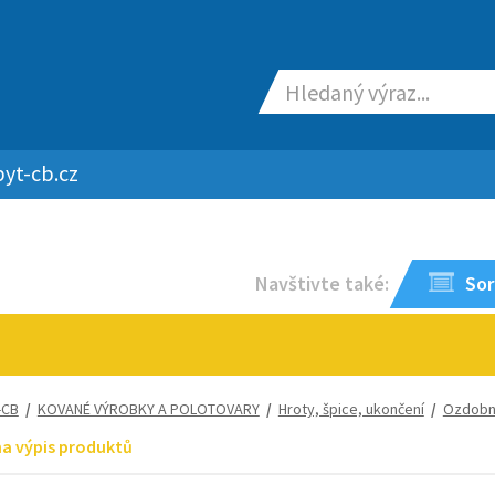
yt-cb.cz
Navštivte také:
Sor
-CB
/
KOVANÉ VÝROBKY A POLOTOVARY
/
Hroty, špice, ukončení
/
Ozdobn
na výpis produktů