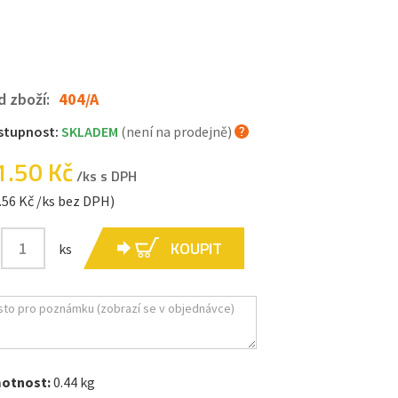
d zboží:
404/A
stupnost:
SKLADEM
(není na prodejně)
1.50 Kč
/ks s DPH
.56 Kč /ks bez DPH)
KOUPIT
ks
otnost:
0.44 kg