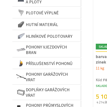
A PLOTY
PLOTOVÉ VÝPLNĚ
HUTNÍ MATERIÁL
HLINÍKOVÉ POLOTOVARY
SKLA
POHONY VJEZDOVÝCH
BRAN
barva
zinek 
PŘÍSLUŠENSTVÍ POHONŮ
11 kg
POHONY GARÁŽOVÝCH
VRAT
Kód:
F0
SKLAD
DOPLŇKY GARÁŽOVÝCH
5 1
VRAT
4 214.8
POHONY PRŮMYSLOVÝCH