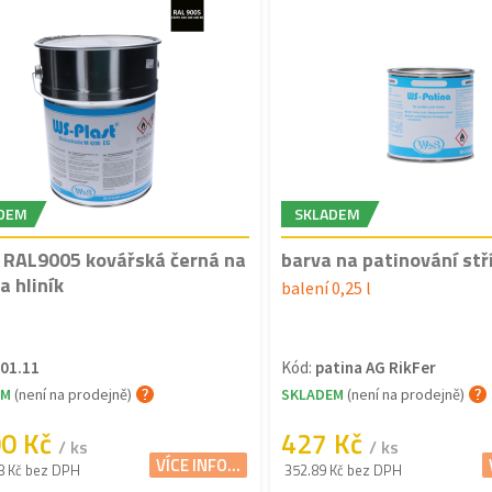
DEM
SKLADEM
 RAL9005 kovářská černá na
barva na patinování stř
a hliník
balení 0,25 l
01.11
Kód:
patina AG RikFer
EM
(není na prodejně)
SKLADEM
(není na prodejně)
00 Kč
427 Kč
/ ks
/ ks
VÍCE INFO...
8 Kč bez DPH
352.89 Kč bez DPH