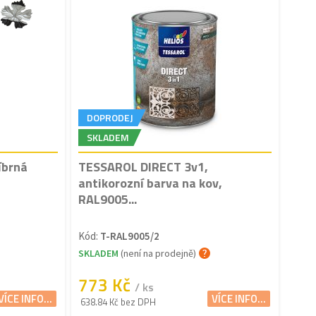
DOPRODEJ
SKLADEM
íbrná
TESSAROL DIRECT 3v1,
antikorozní barva na kov,
RAL9005...
Kód:
T-RAL9005/2
SKLADEM
(není na prodejně)
773 Kč
/ ks
VÍCE INFO...
VÍCE INFO...
638.84 Kč bez DPH