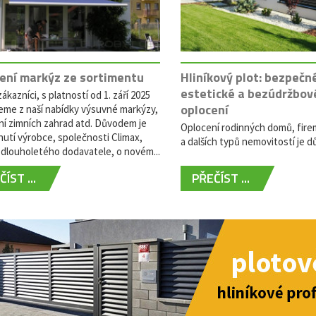
ení markýz ze sortimentu
Hliníkový plot: bezpečn
estetické a bezúdržbov
ákazníci, s platností od 1. září 2025
oplocení
eme z naší nabídky výsuvné markýzy,
ní zimních zahrad atd. Důvodem je
Oplocení rodinných domů, fire
utí výrobce, společnosti Climax,
a dalších typů nemovitostí je dů
dlouholetého dodavatele, o novém...
ÍST ...
PŘEČÍST ...