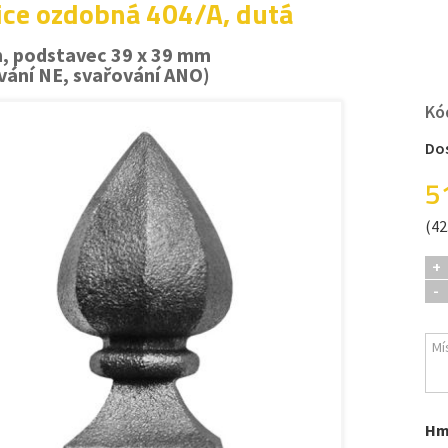
ice ozdobná 404/A, dutá
, podstavec 39 x 39 mm
vání NE, svařování ANO)
Kó
Do
5
(42
+
-
Hm