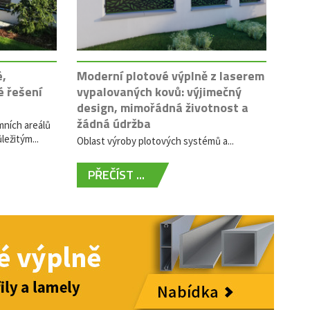
é,
Moderní plotové výplně z laserem
é řešení
vypalovaných kovů: výjimečný
design, mimořádná životnost a
žádná údržba
mních areálů
ležitým...
Oblast výroby plotových systémů a...
PŘEČÍST ...