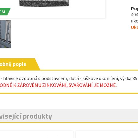
Po
EM
404
uko
Uka
obný popis
 - hlavice ozdobná s podstavcem, dutá - šiškové ukončení, výška 
ODNÉ K ŽÁROVÉMU ZINKOVÁNÍ, SVAŘOVÁNÍ JE MOŽNÉ.
isející produkty