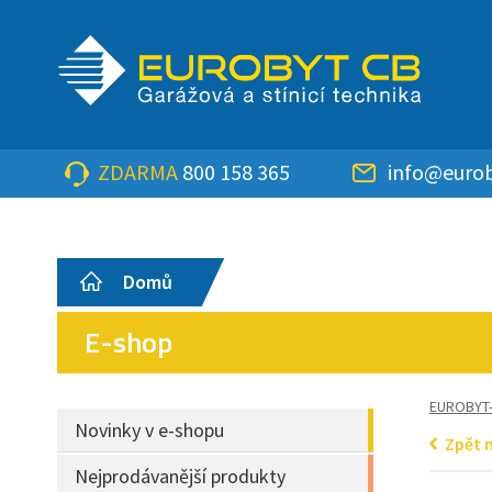
ZDARMA
800 158 365
info@eurob
Domů
E-shop
EUROBYT
Novinky v e-shopu
Zpět 
Nejprodávanější produkty