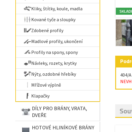
Kliky, štítky, koule, madla
SKLAD
Kované tyče a sloupky
Zdobené profily
Madlové profily, ukončení
Profily na spony, spony
Podr
Návleky, rozety, krytky
Nýty, ozdobné hřebíky
404/A
NEVH
Mřížové výplně
Klapačky
DÍLY PRO BRÁNY, VRATA,
Souv
DVEŘE
HOTOVÉ HLINÍKOVÉ BRÁNY