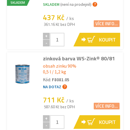
SKLADEM
SKLADEM
(není na prodejně)
437 Kč
/ ks
VÍCE INFO...
361.16 Kč bez DPH
+
KOUPIT
-
zinková barva WS-Zink® 80/81
obsah zinku 90%
0,5 l / 1,2 kg
Kód:
F8081.05
NA DOTAZ
711 Kč
/ ks
VÍCE INFO...
587.60 Kč bez DPH
+
KOUPIT
-