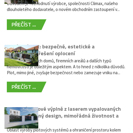
Důvodem je rozhodnutí výrobce, společnosti Climax, našeho
dlouholetého dodavatele, o novém obchodním zastoupení v...
PŘEČÍST ...
Hliníkový plot: bezpečné, estetické a
bezúdržbové řešení oplocení
Oplocení rodinných domů, firemních areálů a dalších typů
nemovitostí je důležitým aspektem. A to hned z několika důvodů.
Plot, mimo jiné, zvyšuje bezpečnost nebo zamezuje vniku na...
PŘEČÍST ...
Moderní plotové výplně z laserem vypalovaných
kovů: výjimečný design, mimořádná životnost a
žádná údržba
Oblast výroby plotových systémů a ohraničení prostoru kolem