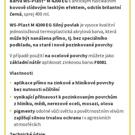
Barva
WS-Plast® M 4200 EG
s antickým rustikálním
kovově slídovým lesklým efektem, odstín brilantní
černá
, sprej 400 ml.
WS-Plast M 4200 EG Silný povlak
je vysoce kvalitní
jednosložková termoplastická akrylová barva, která
může být nanášena přímo, tj. bez speciálního
podkladu, na staré i nové pozinkované povrchy
.
V případě použití
na ocelové povrchy
můžete jako
základní nátěr
aplikovat zinkovou barvu
F8081
.
Vlastnosti
:
aplikace přímo na zinkové a hliníkové povrchy
bez nutnosti očištění
vynikající přilnavost k pozinkovaným povrchům
z hliníku, mědi, nerezové oceli, mosazi, olova
p
igmenty
odolné vůči světlu a povětrnostním vlivům
zajišťují silnou trvalou ochranu
i v agresivních
atmosférách​
Technické údaje
: