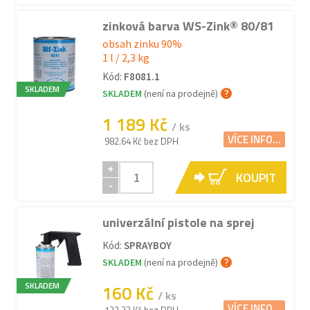
zinková barva WS-Zink® 80/81
obsah zinku 90%
1 l / 2,3 kg
Kód:
F8081.1
SKLADEM
SKLADEM
(není na prodejně)
1 189 Kč
/ ks
VÍCE INFO...
982.64 Kč bez DPH
+
KOUPIT
-
univerzální pistole na sprej
Kód:
SPRAYBOY
SKLADEM
(není na prodejně)
SKLADEM
160 Kč
/ ks
VÍCE INFO...