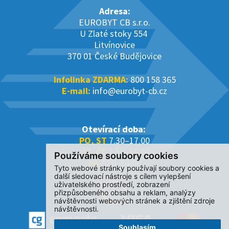
Adresa:
EUROBYT CB s.r.o.
U Zlaté stoky 554
Litvínovice
370 01 České Budějovice
Infolinka ZDARMA:
800 158 365
E-mail:
info@eurobyt-cb.cz
Otevírací doba:
PO, ST
7.30–17.00
ÚT, ČT
7.30–16.00
Používáme soubory cookies
PÁ
7.30–14.00
Tyto webové stránky používají soubory cookies a
další sledovací nástroje s cílem vylepšení
uživatelského prostředí, zobrazení
přizpůsobeného obsahu a reklam, analýzy
návštěvnosti webových stránek a zjištění zdroje
návštěvnosti.
Souhlasím