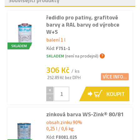
Související produkty
ředidlo pro patiny, grafitové
barvy a RAL barvy od výrobce
W+S
balení 1 l
SKLADEM
Kód:
F751-1
SKLADEM
(není na prodejně)
306 Kč
/ ks
VÍCE INFO...
252.89 Kč bez DPH
+
KOUPIT
-
zinková barva WS-Zink® 80/81
obsah zinku 90%
0,25 l / 0,6 kg
Kód:
F8081.025