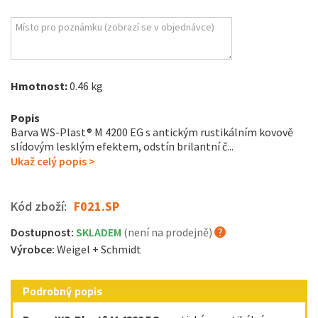
Hmotnost:
0.46 kg
Popis
Barva WS-Plast® M 4200 EG s antickým rustikálním kovově
slídovým lesklým efektem, odstín brilantní č...
Ukaž celý popis >
Kód zboží:
F021.SP
Dostupnost:
SKLADEM
(není na prodejně)
Výrobce:
Weigel + Schmidt
Podrobný popis