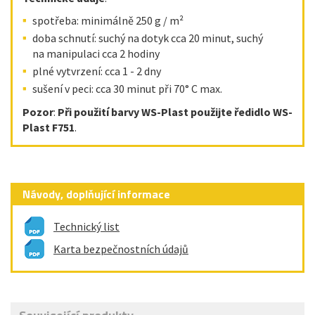
spotřeba: minimálně 250 g / m²
doba schnutí: suchý na dotyk cca 20 minut, suchý
na manipulaci cca 2 hodiny
plné vytvrzení: cca 1 - 2 dny
sušení v peci: cca 30 minut při 70° C max.
Pozor
:
Při použití barvy WS-Plast použijte ředidlo WS-
Plast F751
.
Návody, doplňující informace
Technický list
Karta bezpečnostních údajů