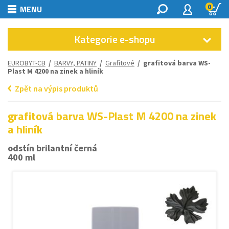
0
MENU
Kategorie e-shopu
EUROBYT-CB
/
BARVY, PATINY
/
Grafitové
/ grafitová barva WS-
Plast M 4200 na zinek a hliník
Zpět na výpis produktů
grafitová barva WS-Plast M 4200 na zinek
a hliník
odstín brilantní černá
400 ml