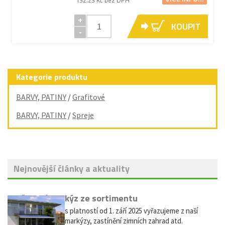
132.23 Kč bez DPH
+
KOUPIT
-
Kategorie produktu
BARVY, PATINY
/
Grafitové
BARVY, PATINY
/
Spreje
Nejnovější články a aktuality
Vyřazení markýz ze sortimentu
Vážení zákazníci, s platností od 1. září 2025 vyřazujeme z naší
nabídky výsuvné markýzy, zastínění zimních zahrad atd.