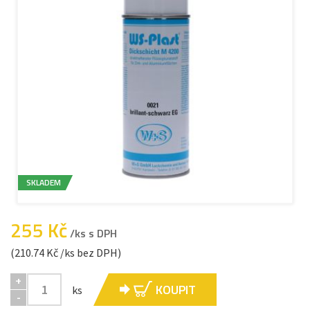
SKLADEM
255 Kč
/ks s DPH
(210.74 Kč /ks bez DPH)
+
KOUPIT
ks
-