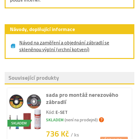
Návody, doplňující informace
Návod na zaměření a objednání zábradlí se
skleněnou výplní (vrchní kotvení)
Související produkty
sada pro montáž nerezového
zábradlí
Kód:
E-SET
SKLADEM
(není na prodejně)
SKLADEM
736 Kč
/ ks