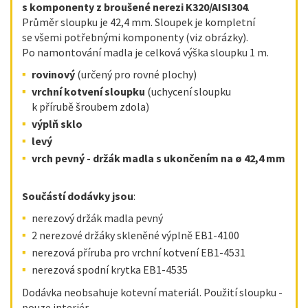
s komponenty z broušené nerezi K320/AISI304
.
Průměr sloupku je 42,4 mm. Sloupek je kompletní
se všemi potřebnými komponenty (viz obrázky).
Po namontování madla je celková výška sloupku 1 m.
rovinový
(určený pro rovné plochy)
vrchní kotvení sloupku
(uchycení sloupku
k přírubě šroubem zdola)
výplň sklo
levý
vrch pevný - držák madla s ukončením na ø 42,4 mm
Součástí dodávky jsou
:
nerezový držák madla pevný
2 nerezové držáky skleněné výplně EB1-4100
nerezová příruba pro vrchní kotvení EB1-4531
nerezová spodní krytka EB1-4535
Dodávka neobsahuje kotevní materiál. Použití sloupku -
pouze interiér.