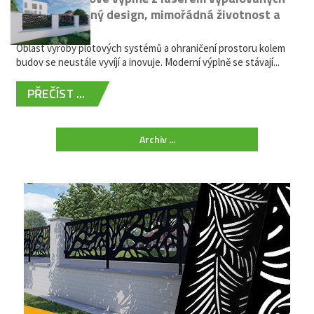
kovů: výjimečný design, mimořádná životnost a
žádná údržba
Oblast výroby plotových systémů a ohraničení prostoru kolem
budov se neustále vyvíjí a inovuje. Moderní výplně se stávají...
PŘEČÍST ...
Archiv ...