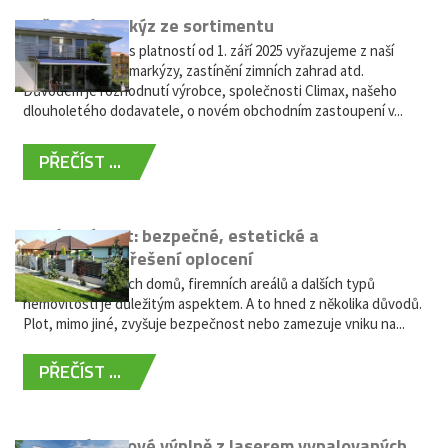
Vyřazení markýz ze sortimentu
Vážení zákazníci, s platností od 1. září 2025 vyřazujeme z naší
nabídky výsuvné markýzy, zastínění zimních zahrad atd.
Důvodem je rozhodnutí výrobce, společnosti Climax, našeho
dlouholetého dodavatele, o novém obchodním zastoupení v...
PŘEČÍST ...
Hliníkový plot: bezpečné, estetické a
bezúdržbové řešení oplocení
Oplocení rodinných domů, firemních areálů a dalších typů
nemovitostí je důležitým aspektem. A to hned z několika důvodů.
Plot, mimo jiné, zvyšuje bezpečnost nebo zamezuje vniku na...
PŘEČÍST ...
Moderní plotové výplně z laserem vypalovaných