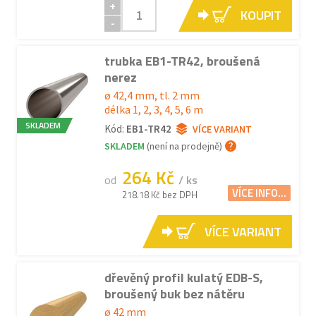
+
KOUPIT
-
trubka EB1-TR42, broušená
nerez
ø 42,4 mm, tl. 2 mm
délka 1, 2, 3, 4, 5, 6 m
SKLADEM
Kód:
EB1-TR42
VÍCE VARIANT
SKLADEM
(není na prodejně)
264 Kč
od
/ ks
VÍCE INFO...
218.18 Kč bez DPH
VÍCE VARIANT
dřevěný profil kulatý EDB-S,
broušený buk bez nátěru
ø 42 mm