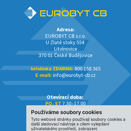
Adresa:
EUROBYT CB s.r.o.
U Zlaté stoky 554
Litvínovice
370 01 České Budějovice
Infolinka ZDARMA:
800 158 365
E-mail:
info@eurobyt-cb.cz
Otevírací doba:
PO, ST
7.30–17.00
ÚT, ČT
7.30–16.00
Používáme soubory cookies
PÁ
7.30–14.00
Tyto webové stránky používají soubory cookies a
další sledovací nástroje s cílem vylepšení
uživatelského prostředí, zobrazení