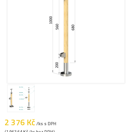
2 376 Kč
/ks s DPH
(1 963.64 Kč /ks bez DPH)