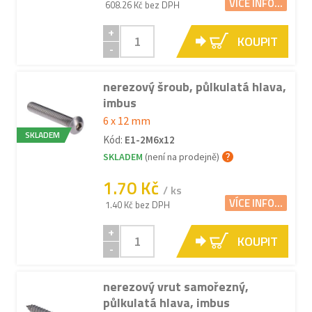
VÍCE INFO...
608.26 Kč bez DPH
+
KOUPIT
-
nerezový šroub, půlkulatá hlava,
imbus
6 x 12 mm
SKLADEM
Kód:
E1-2M6x12
SKLADEM
(není na prodejně)
1.70 Kč
/ ks
VÍCE INFO...
1.40 Kč bez DPH
+
KOUPIT
-
nerezový vrut samořezný,
půlkulatá hlava, imbus