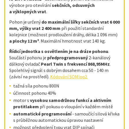
výrobce pro otevírání
sekčních, odsuvných
a výklopných vrat
.
Pohon je určený
do maximální šířky sekčních vrat 6 000
mm, výšky vrat 2 400 mm
při použití standardní
kolejnice
(možnost prodloužení dráhy, délka 1 096 mm)
a plochy 12 m²
.
Maximální hmotnost vrat 140 kg.
Řídicí jednotka s osvětlením je na dráze pohonu
.
Součástí pohonu je
předprogramovaný
2-kanálový
dálkový ovladač
Pearl Twin s
frekvencí 868,95MHz
.
Spolehlivý signál s dobrým dosahem cca 50 - 140 m
(závisí na prostředí).
Kódování SOMloq2.
tažná síla pohonu 800N
účinnost pohonu 40%
motor s
vysokou samodržnou funkcí a aktivním
protitlakem
při pokusu o vloupání v každém místě
automatické programování
- samoučící silová křivka
s průběžnou automatickou úpravou nastavení
možnost předvolení typu vrat DIP spínači