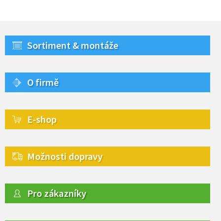
Sortiment & montáže
O firmě
E-shop
Možnosti dopravy
Pro zákazníky