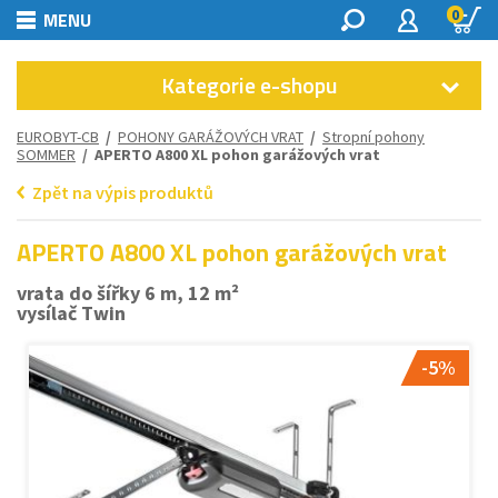
0
MENU
Kategorie e-shopu
EUROBYT-CB
/
POHONY GARÁŽOVÝCH VRAT
/
Stropní pohony
SOMMER
/ APERTO A800 XL pohon garážových vrat
Zpět na výpis produktů
APERTO A800 XL pohon garážových vrat
vrata do šířky 6 m, 12 m²
vysílač Twin
-5%