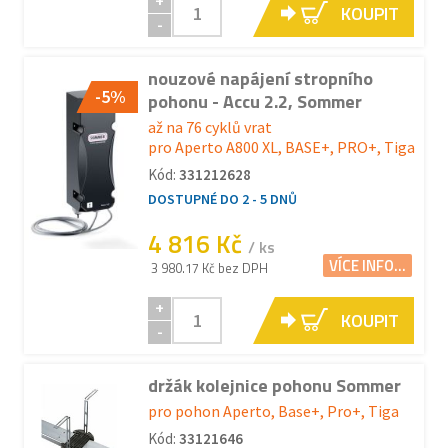
+
KOUPIT
-
nouzové napájení stropního
-5%
pohonu - Accu 2.2, Sommer
až na 76 cyklů vrat
pro Aperto A800 XL, BASE+, PRO+, Tiga
Kód:
331212628
DOSTUPNÉ DO 2 - 5 DNŮ
4 816 Kč
/ ks
VÍCE INFO...
3 980.17 Kč bez DPH
+
KOUPIT
-
držák kolejnice pohonu Sommer
pro pohon Aperto, Base+, Pro+, Tiga
Kód:
33121646