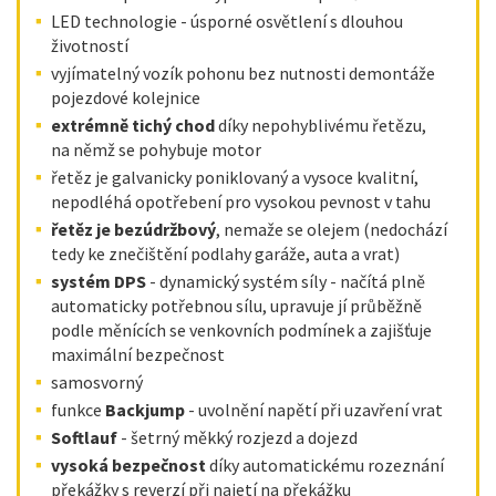
LED technologie - úsporné osvětlení s dlouhou
životností
vyjímatelný vozík pohonu bez nutnosti demontáže
pojezdové kolejnice
extrémně tichý chod
díky nepohyblivému řetězu,
na němž se pohybuje motor
řetěz je galvanicky poniklovaný a vysoce kvalitní,
nepodléhá opotřebení pro vysokou pevnost v tahu
řetěz je bezúdržbový
, nemaže se olejem (nedochází
tedy ke znečištění podlahy garáže, auta a vrat)
systém DPS
- dynamický systém síly - načítá plně
automaticky potřebnou sílu, upravuje jí průběžně
podle měnících se venkovních podmínek a zajišťuje
maximální bezpečnost
samosvorný
funkce
Backjump
- uvolnění napětí při uzavření vrat
Softlauf
- šetrný měkký rozjezd a dojezd
vysoká bezpečnost
díky automatickému rozeznání
překážky s reverzí při najetí na překážku