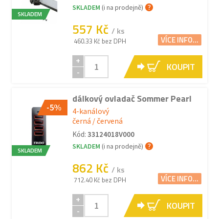
SKLADEM
(i na prodejně)
SKLADEM
557 Kč
/ ks
VÍCE INFO...
460.33 Kč bez DPH
+
KOUPIT
-
dálkový ovladač Sommer Pearl
-5%
4-kanálový
černá / červená
Kód:
33124018V000
SKLADEM
(i na prodejně)
SKLADEM
862 Kč
/ ks
VÍCE INFO...
712.40 Kč bez DPH
+
KOUPIT
-