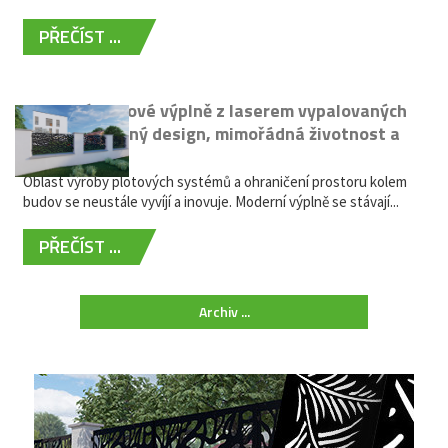
PŘEČÍST ...
Moderní plotové výplně z laserem vypalovaných
kovů: výjimečný design, mimořádná životnost a
žádná údržba
Oblast výroby plotových systémů a ohraničení prostoru kolem
budov se neustále vyvíjí a inovuje. Moderní výplně se stávají...
PŘEČÍST ...
Archiv ...