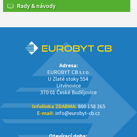
Rady & návody
Adresa:
EUROBYT CB s.r.o.
U Zlaté stoky 554
Litvínovice
370 01 České Budějovice
Infolinka ZDARMA:
800 158 365
E-mail:
info@eurobyt-cb.cz
Otevírací doba: