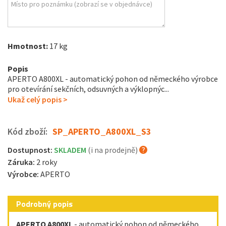
Hmotnost:
17 kg
Popis
APERTO A800XL - automatický pohon od německého výrobce
pro otevírání sekčních, odsuvných a výklopnýc...
Ukaž celý popis >
Kód zboží:
SP_APERTO_A800XL_S3
Dostupnost:
SKLADEM
(i na prodejně)
Záruka:
2 roky
Výrobce:
APERTO
Podrobný popis
APERTO A800XL
- automatický pohon od německého