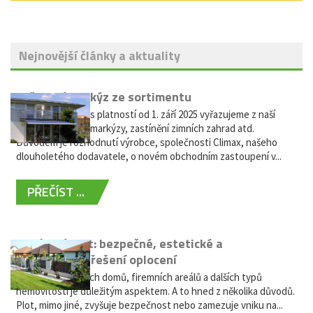
Nejnovější články a aktuality
Vyřazení markýz ze sortimentu
Vážení zákazníci, s platností od 1. září 2025 vyřazujeme z naší
nabídky výsuvné markýzy, zastínění zimních zahrad atd.
Důvodem je rozhodnutí výrobce, společnosti Climax, našeho
dlouholetého dodavatele, o novém obchodním zastoupení v...
PŘEČÍST ...
Hliníkový plot: bezpečné, estetické a
bezúdržbové řešení oplocení
Oplocení rodinných domů, firemních areálů a dalších typů
nemovitostí je důležitým aspektem. A to hned z několika důvodů.
Plot, mimo jiné, zvyšuje bezpečnost nebo zamezuje vniku na...