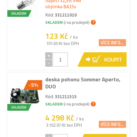
napětí 32,5V/34W
objímka BA15s
SKLADEM
Kód:
331211010
SKLADEM
(i na prodejně)
123 Kč
/ ks
VÍCE INFO...
101.65 Kč bez DPH
+
KOUPIT
-
deska pohonu Sommer Aperto,
-5%
DUO
Kód:
331211515
SKLADEM
(i na prodejně)
SKLADEM
4 298 Kč
/ ks
VÍCE INFO...
3 552.07 Kč bez DPH