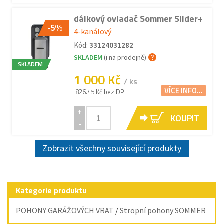
dálkový ovladač Sommer Slider+
-5%
4-kanálový
Kód:
33124031282
SKLADEM
(i na prodejně)
SKLADEM
1 000 Kč
/ ks
VÍCE INFO...
826.45 Kč bez DPH
+
KOUPIT
-
Zobrazit všechny související produkty
Kategorie produktu
POHONY GARÁŽOVÝCH VRAT
/
Stropní pohony SOMMER