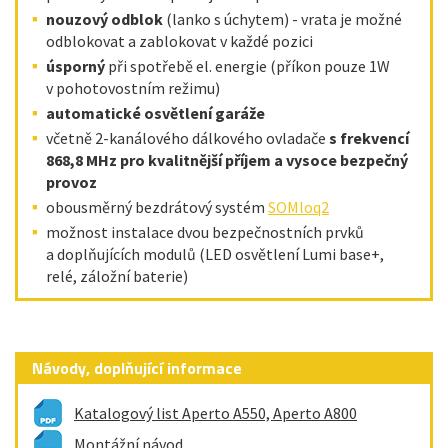
nouzový odblok
(lanko s úchytem) - vrata je možné
odblokovat a zablokovat v každé pozici
úsporný
při spotřebě el. energie (příkon pouze 1W
v pohotovostním režimu)
automatické osvětlení garáže
včetně 2-kanálového dálkového ovladače
s frekvencí
868,8 MHz pro kvalitnější příjem a vysoce bezpečný
provoz
obousměrný bezdrátový systém
SOMloq2
možnost instalace dvou bezpečnostních prvků
a doplňujících modulů (LED osvětlení Lumi base+,
relé, záložní baterie)
Návody, doplňující informace
Katalogový list Aperto A550, Aperto A800
Montážní návod