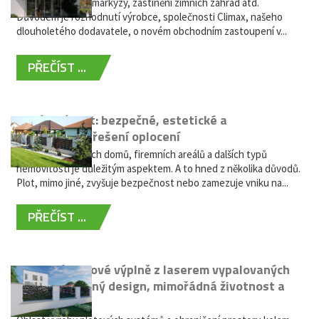
nabídky výsuvné markýzy, zastínění zimních zahrad atd.
Důvodem je rozhodnutí výrobce, společnosti Climax, našeho
dlouholetého dodavatele, o novém obchodním zastoupení v...
PŘEČÍST ...
Hliníkový plot: bezpečné, estetické a
bezúdržbové řešení oplocení
Oplocení rodinných domů, firemních areálů a dalších typů
nemovitostí je důležitým aspektem. A to hned z několika důvodů.
Plot, mimo jiné, zvyšuje bezpečnost nebo zamezuje vniku na...
PŘEČÍST ...
Moderní plotové výplně z laserem vypalovaných
kovů: výjimečný design, mimořádná životnost a
žádná údržba