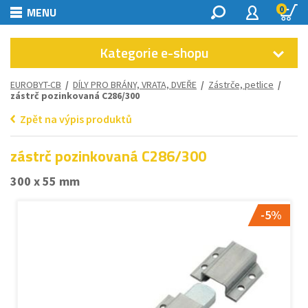
0
MENU
Kategorie e-shopu
EUROBYT-CB
/
DÍLY PRO BRÁNY, VRATA, DVEŘE
/
Zástrče, petlice
/
zástrč pozinkovaná C286/300
Zpět na výpis produktů
zástrč pozinkovaná C286/300
300 x 55 mm
-5%