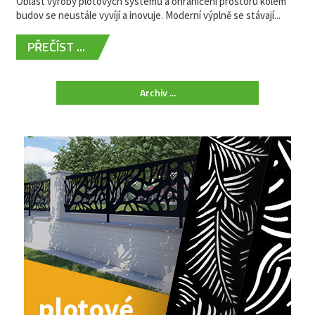
Oblast výroby plotových systémů a ohraničení prostoru kolem
budov se neustále vyvíjí a inovuje. Moderní výplně se stávají...
PŘEČÍST ...
Archiv ...