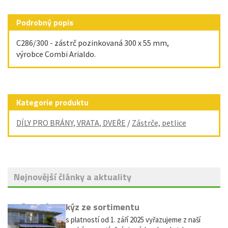
Podrobný popis
C286/300 - zástrč pozinkovaná 300 x 55 mm,
výrobce Combi Arialdo.
Kategorie produktu
DÍLY PRO BRÁNY, VRATA, DVEŘE
/
Zástrče, petlice
Nejnovější články a aktuality
Vyřazení markýz ze sortimentu
Vážení zákazníci, s platností od 1. září 2025 vyřazujeme z naší