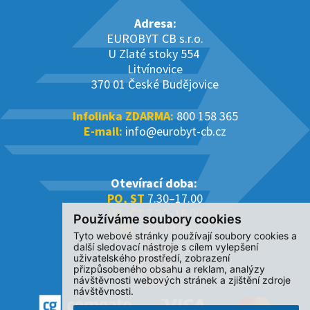
Adresa:
EUROBYT CB s.r.o.
U Zlaté stoky 554
Litvínovice
370 01 České Budějovice
Infolinka ZDARMA:
800 158 365
E-mail:
info@eurobyt-cb.cz
Otevírací doba:
PO, ST
7.30–17.00
ÚT, ČT
7.30–16.00
Používáme soubory cookies
PÁ
7.30–14.00
Tyto webové stránky používají soubory cookies a
další sledovací nástroje s cílem vylepšení
uživatelského prostředí, zobrazení
přizpůsobeného obsahu a reklam, analýzy
návštěvnosti webových stránek a zjištění zdroje
návštěvnosti.