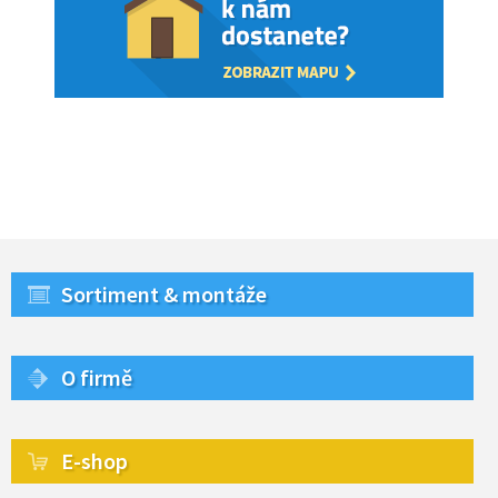
Sortiment & montáže
O firmě
E-shop