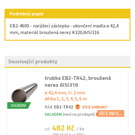
Podrobný popis
EB2-4600 - narážecí záslepka - ukončení madla ø 42,4
mm, materiál broušená nerez K320/AISI316.
Související produkty
trubka EB2-TR42, broušená
nerez AISI316
ø 42,4 mm, tl. 2 mm
délka 1, 2, 3, 4, 5, 6 m
SKLADEM
Kód:
EB2-TR42
VÍCE VARIANT
VÍCE INFO...
SKLADEM
(není na prodejně)
482 Kč
od
/ ks