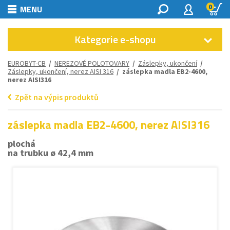
0
MENU
Kategorie e-shopu
EUROBYT-CB
/
NEREZOVÉ POLOTOVARY
/
Záslepky, ukončení
/
Záslepky, ukončení, nerez AISI 316
/ záslepka madla EB2-4600,
nerez AISI316
Zpět na výpis produktů
záslepka madla EB2-4600, nerez AISI316
plochá
na trubku ø 42,4 mm