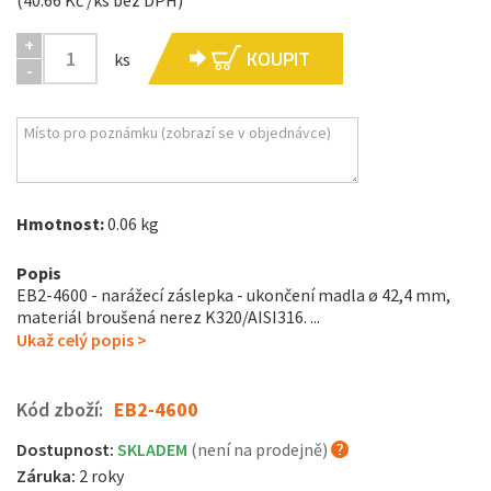
(40.66 Kč /ks bez DPH)
+
KOUPIT
ks
-
Hmotnost:
0.06 kg
Popis
EB2-4600 - narážecí záslepka - ukončení madla ø 42,4 mm,
materiál broušená nerez K320/AISI316. ...
Ukaž celý popis >
Kód zboží:
EB2-4600
Dostupnost:
SKLADEM
(není na prodejně)
Záruka:
2 roky