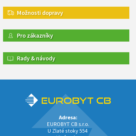
Možnosti dopravy
Pro zákazníky
Rady & návody
Adresa:
EUROBYT CB s.r.o.
U Zlaté stoky 554