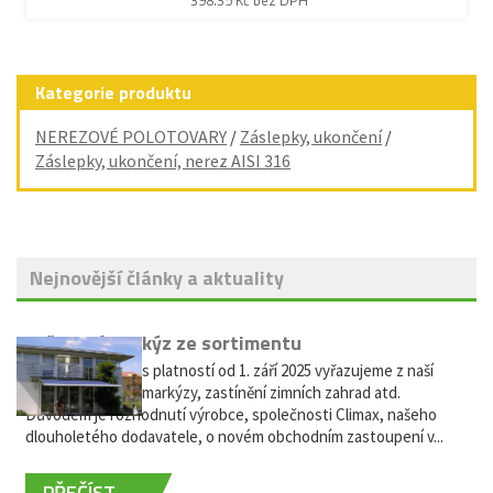
398.35 Kč bez DPH
Kategorie produktu
NEREZOVÉ POLOTOVARY
/
Záslepky, ukončení
/
Záslepky, ukončení, nerez AISI 316
Nejnovější články a aktuality
Vyřazení markýz ze sortimentu
Vážení zákazníci, s platností od 1. září 2025 vyřazujeme z naší
nabídky výsuvné markýzy, zastínění zimních zahrad atd.
Důvodem je rozhodnutí výrobce, společnosti Climax, našeho
dlouholetého dodavatele, o novém obchodním zastoupení v...
PŘEČÍST ...