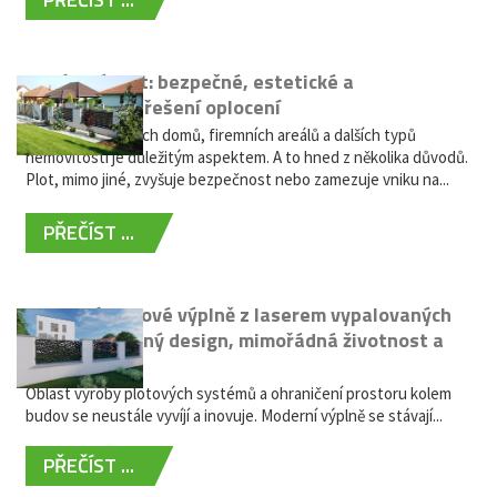
Hliníkový plot: bezpečné, estetické a
bezúdržbové řešení oplocení
Oplocení rodinných domů, firemních areálů a dalších typů
nemovitostí je důležitým aspektem. A to hned z několika důvodů.
Plot, mimo jiné, zvyšuje bezpečnost nebo zamezuje vniku na...
PŘEČÍST ...
Moderní plotové výplně z laserem vypalovaných
kovů: výjimečný design, mimořádná životnost a
žádná údržba
Oblast výroby plotových systémů a ohraničení prostoru kolem
budov se neustále vyvíjí a inovuje. Moderní výplně se stávají...
PŘEČÍST ...