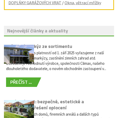
DOPLŇKY GARÁŽOVÝCH VRAT
/
Okna, větrací mřížky
Nejnovější články a aktuality
Vyřazení markýz ze sortimentu
Vážení zákazníci, s platností od 1. září 2025 vyřazujeme z naší
nabídky výsuvné markýzy, zastínění zimních zahrad atd.
Důvodem je rozhodnutí výrobce, společnosti Climax, našeho
dlouholetého dodavatele, o novém obchodním zastoupení v...
PŘEČÍST ...
Hliníkový plot: bezpečné, estetické a
bezúdržbové řešení oplocení
Oplocení rodinných domů, firemních areálů a dalších typů