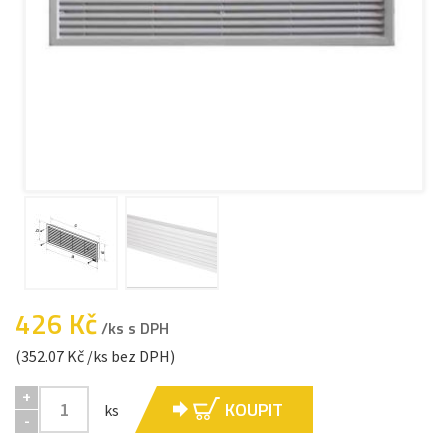
426 Kč
/ks s DPH
(352.07 Kč /ks bez DPH)
+
KOUPIT
ks
-