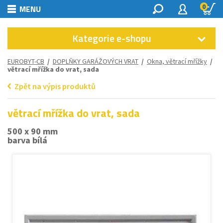
0
MENU
Kategorie e-shopu
EUROBYT-CB
/
DOPLŇKY GARÁŽOVÝCH VRAT
/
Okna, větrací mřížky
/
větrací mřížka do vrat, sada
Zpět na výpis produktů
větrací mřížka do vrat, sada
500 x 90 mm
barva bílá