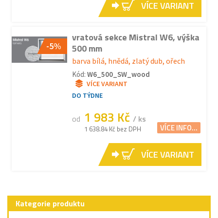
VÍCE VARIANT
vratová sekce Mistral W6, výška
-5%
500 mm
barva bílá, hnědá, zlatý dub, ořech
Kód:
W6_500_SW_wood
VÍCE VARIANT
DO TÝDNE
1 983 Kč
od
/ ks
VÍCE INFO...
1 638.84 Kč bez DPH
VÍCE VARIANT
Kategorie produktu