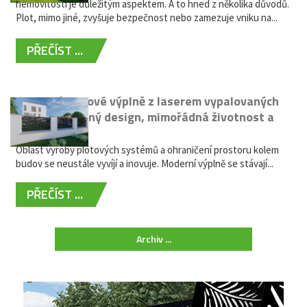
nemovitostí je důležitým aspektem. A to hned z několika důvodů.
Plot, mimo jiné, zvyšuje bezpečnost nebo zamezuje vniku na...
PŘEČÍST ...
Moderní plotové výplně z laserem vypalovaných
kovů: výjimečný design, mimořádná životnost a
žádná údržba
Oblast výroby plotových systémů a ohraničení prostoru kolem
budov se neustále vyvíjí a inovuje. Moderní výplně se stávají...
PŘEČÍST ...
Archiv ...