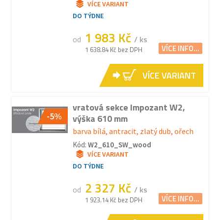
VÍCE VARIANT
DO TÝDNE
1 983 Kč
od
/ ks
VÍCE INFO...
1 638.84 Kč bez DPH
VÍCE VARIANT
vratová sekce Impozant W2,
-5%
výška 610 mm
barva bílá, antracit, zlatý dub, ořech
Kód:
W2_610_SW_wood
VÍCE VARIANT
DO TÝDNE
2 327 Kč
od
/ ks
VÍCE INFO...
1 923.14 Kč bez DPH