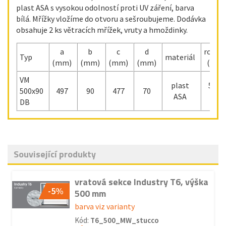
plast ASA s vysokou odolností proti UV záření, barva
bílá. Mřížky vložíme do otvoru a sešroubujeme. Dodávka
obsahuje 2 ks větracích mřížek, vruty a hmoždinky.
a
b
c
d
rozmě
Typ
materiál
(mm)
(mm)
(mm)
(mm)
(mm
VM
plast
500 x
500x90
497
90
477
70
ASA
90
DB
Související produkty
vratová sekce Industry T6, výška
-5%
500 mm
barva viz varianty
Kód:
T6_500_MW_stucco