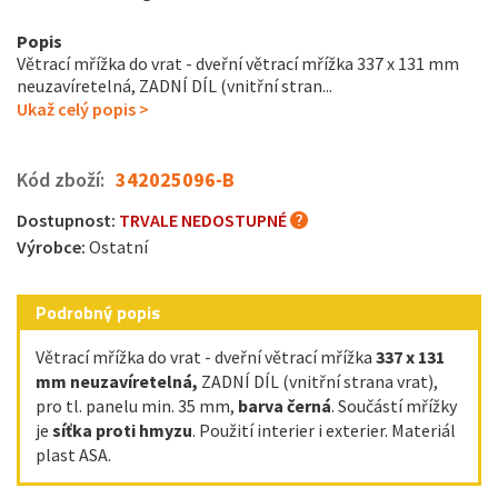
Popis
Větrací mřížka do vrat - dveřní větrací mřížka 337 x 131 mm
neuzavíretelná, ZADNÍ DÍL (vnitřní stran...
Ukaž celý popis >
Kód zboží:
342025096-B
Dostupnost:
TRVALE NEDOSTUPNÉ
Výrobce:
Ostatní
Podrobný popis
Větrací mřížka do vrat - dveřní větrací mřížka
337 x 131
mm
neuzavíretelná,
ZADNÍ DÍL (vnitřní strana vrat),
pro tl. panelu min. 35 mm,
barva černá
. Součástí mřížky
je
síťka proti hmyzu
. Použití interier i exterier. Materiál
plast ASA.