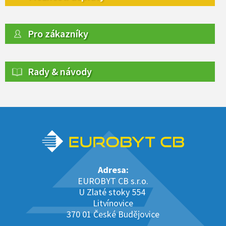
Pro zákazníky
Rady & návody
Adresa:
EUROBYT CB s.r.o.
U Zlaté stoky 554
Litvínovice
370 01 České Budějovice