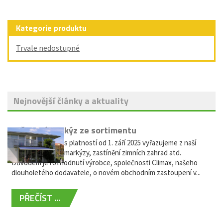
Kategorie produktu
Trvale nedostupné
Nejnovější články a aktuality
Vyřazení markýz ze sortimentu
Vážení zákazníci, s platností od 1. září 2025 vyřazujeme z naší
nabídky výsuvné markýzy, zastínění zimních zahrad atd.
Důvodem je rozhodnutí výrobce, společnosti Climax, našeho
dlouholetého dodavatele, o novém obchodním zastoupení v...
PŘEČÍST ...