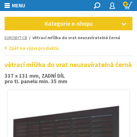
0
MENU
Kategorie e-shopu
EUROBYT-CB
/ větrací mřížka do vrat neuzavíratelná černá
Zpět na výpis produktů
větrací mřížka do vrat neuzavíratelná černá
337 x 131 mm, ZADNÍ DÍL
pro tl. panelu min. 35 mm