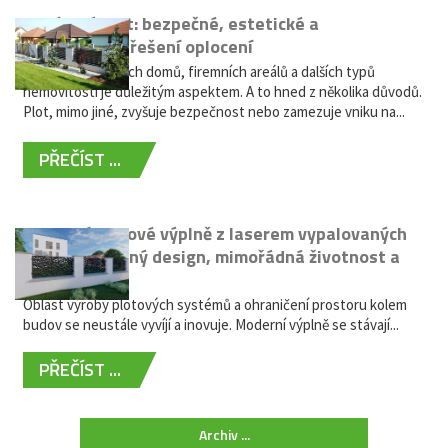
Hliníkový plot: bezpečné, estetické a
bezúdržbové řešení oplocení
Oplocení rodinných domů, firemních areálů a dalších typů
nemovitostí je důležitým aspektem. A to hned z několika důvodů.
Plot, mimo jiné, zvyšuje bezpečnost nebo zamezuje vniku na...
PŘEČÍST ...
Moderní plotové výplně z laserem vypalovaných
kovů: výjimečný design, mimořádná životnost a
žádná údržba
Oblast výroby plotových systémů a ohraničení prostoru kolem
budov se neustále vyvíjí a inovuje. Moderní výplně se stávají...
PŘEČÍST ...
Archiv ...