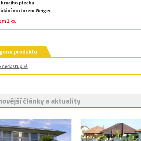
 krycího plechu
ádání motorem Geiger
em 1 ks.
gorie produktu
e nedostupné
ovější články a aktuality