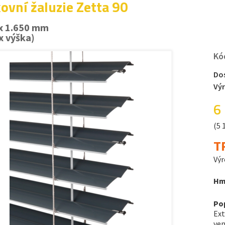
ovní žaluzie Zetta 90
 x 1.650 mm
 x výška)
Kó
Do
Vý
6
(5 
T
Výr
Hm
Po
Ext
ven