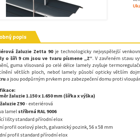
Uka
obný popis
iérová žaluzie Zetta 90
je technologicky nejvyspělejší venkovní
y o šíři 9 cm jsou ve tvaru písmene „Z“
. V zavřeném stavu vy
nění, guma vlisovaná po celé délce lamely zvyšuje termoregulačn
tínění větších ploch, neboť lamely působí opticky větším do
tru
a jsou podpůrným prvkem pro zabezpečení domu proti vloupán
fikace:
měr žaluzie 1.150 x 1.650 mm (šířka x výška)
žaluzie Z90
- exteriérová
va lamel
stříbrná RAL 9006
cí lišty standard přírodní elox
ní profil ocelový plech, galvanický pozink, 56 x 58 mm
dní profil standard přírodní elox