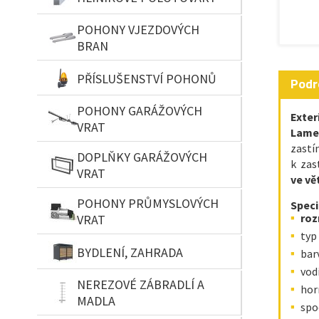
POHONY VJEZDOVÝCH
BRAN
PŘÍSLUŠENSTVÍ POHONŮ
Podr
POHONY GARÁŽOVÝCH
Exter
VRAT
Lamel
zastí
DOPLŇKY GARÁŽOVÝCH
k zas
VRAT
ve vě
POHONY PRŮMYSLOVÝCH
Speci
roz
VRAT
typ
BYDLENÍ, ZAHRADA
bar
vodí
NEREZOVÉ ZÁBRADLÍ A
hor
MADLA
spo