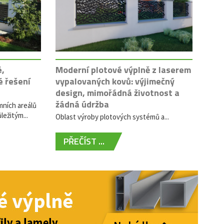
é,
Moderní plotové výplně z laserem
é řešení
vypalovaných kovů: výjimečný
design, mimořádná životnost a
žádná údržba
mních areálů
ležitým...
Oblast výroby plotových systémů a...
PŘEČÍST ...