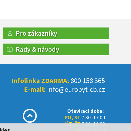
Pro zákazníky
Rady & návody
Infolinka ZDARMA:
800 158 365
E-mail:
info@eurobyt-cb.cz
Otevírací doba:
PO, ST
7.30–17.00
ÚT, ČT
7.30–16.00
PÁ
7.30–14.00
kies