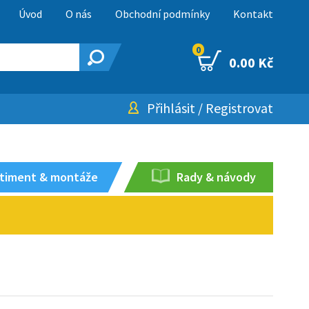
Úvod
O nás
Obchodní podmínky
Kontakt
0
0.00 Kč
Přihlásit
/
Registrovat
timent & montáže
Rady & návody