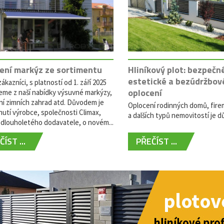
ení markýz ze sortimentu
Hliníkový plot: bezpečn
estetické a bezúdržbov
ákazníci, s platností od 1. září 2025
oplocení
eme z naší nabídky výsuvné markýzy,
ní zimních zahrad atd. Důvodem je
Oplocení rodinných domů, fire
utí výrobce, společnosti Climax,
a dalších typů nemovitostí je dů
dlouholetého dodavatele, o novém...
ÍST ...
PŘEČÍST ...