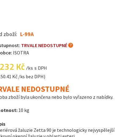
d zboží:
L-99A
stupnost:
TRVALE NEDOSTUPNÉ
robce:
ISOTRA
 232 Kč
/ks s DPH
150.41 Kč /ks bez DPH)
RVALE NEDOSTUPNÉ
oba zboží byla ukončena nebo bylo vyřazeno z nabídky.
otnost:
10 kg
pis
eriérová žaluzie Zetta 90 je technologicky nejvyspělejší
kovní okenní žaluzie v oblasti exteri...