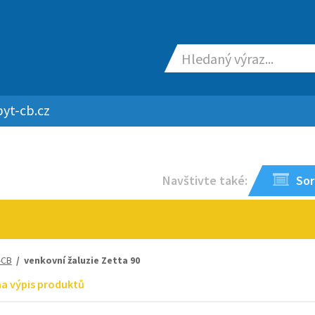
yt-cb.cz
Navštivte také:
Sor
-CB
/ venkovní žaluzie Zetta 90
na výpis produktů