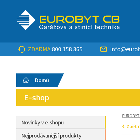
ZDARMA
800 158 365
info@eurob
Domů
E-shop
EUROBYT
Novinky v e-shopu
Zpět 
Nejprodávanější produkty