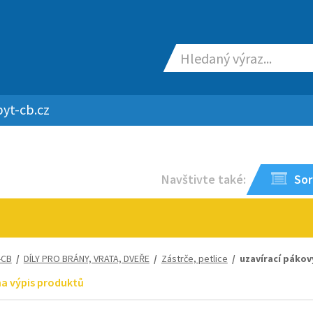
yt-cb.cz
Navštivte také:
Sor
-CB
/
DÍLY PRO BRÁNY, VRATA, DVEŘE
/
Zástrče, petlice
/ uzavírací pákov
na výpis produktů