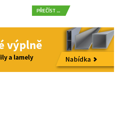
PŘEČÍST ...