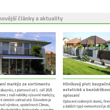
ovější články a aktuality
ení markýz ze sortimentu
Hliníkový plot: bezpečn
estetické a bezúdržbov
ákazníci, s platností od 1. září 2025
oplocení
eme z naší nabídky výsuvné markýzy,
ní zimních zahrad atd. Důvodem je
Oplocení rodinných domů, fire
utí výrobce, společnosti Climax,
a dalších typů nemovitostí je dů
dlouholetého dodavatele, o novém...