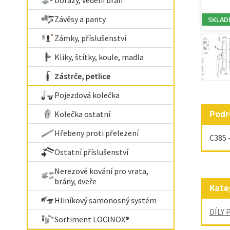
Dorazy, vedení bran
Závěsy a panty
SKLAD
Zámky, příslušenství
Kliky, štítky, koule, madla
Zástrče, petlice
Pojezdová kolečka
Podr
Kolečka ostatní
Hřebeny proti přelezení
C385 
Ostatní příslušenství
Nerezové kování pro vrata,
brány, dveře
Kate
Hliníkový samonosný systém
DÍLY 
Sortiment LOCINOX®