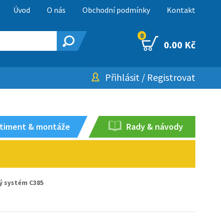
Úvod
O nás
Obchodní podmínky
Kontakt
0
0.00 Kč
Přihlásit
/
Registrovat
timent & montáže
Rady & návody
ý systém C385