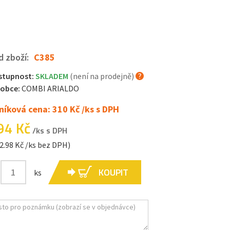
d zboží:
C385
stupnost:
SKLADEM
(není na prodejně)
robce:
COMBI ARIALDO
níková cena: 310 Kč /ks s DPH
94 Kč
/ks s DPH
2.98 Kč /ks bez DPH)
KOUPIT
ks