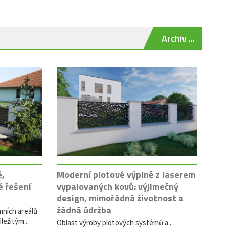
Archiv ...
é,
Moderní plotové výplně z laserem
é řešení
vypalovaných kovů: výjimečný
design, mimořádná životnost a
žádná údržba
mních areálů
ležitým...
Oblast výroby plotových systémů a...