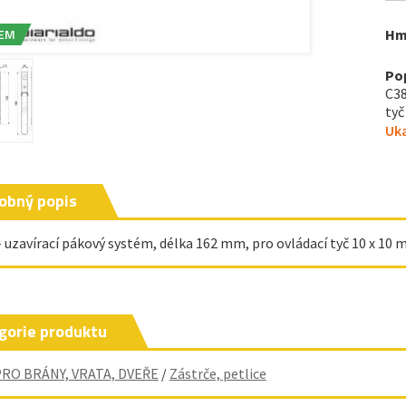
EM
Hm
Po
C38
tyč
Uka
obný popis
- uzavírací pákový systém, délka 162 mm, pro ovládací tyč 10 x 10
gorie produktu
PRO BRÁNY, VRATA, DVEŘE
/
Zástrče, petlice