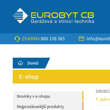
ZDARMA
800 158 365
info@eurob
Domů
E-shop
EUROBYT
Novinky v e-shopu
Zpět 
Nejprodávanější produkty