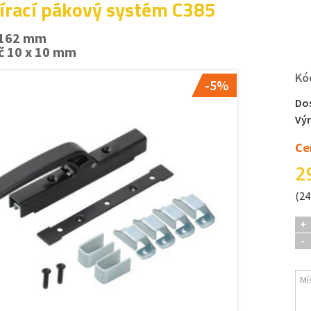
írací pákový systém C385
 162 mm
č 10 x 10 mm
Kó
-5%
Do
Vý
Ce
2
(24
+
-