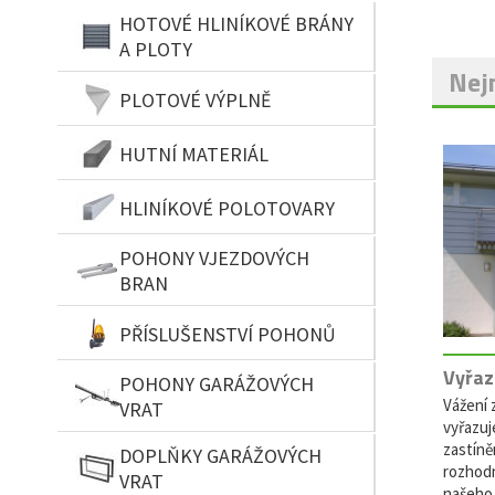
HOTOVÉ HLINÍKOVÉ BRÁNY
A PLOTY
Nejn
PLOTOVÉ VÝPLNĚ
HUTNÍ MATERIÁL
HLINÍKOVÉ POLOTOVARY
POHONY VJEZDOVÝCH
BRAN
PŘÍSLUŠENSTVÍ POHONŮ
Vyřaz
POHONY GARÁŽOVÝCH
Vážení z
VRAT
vyřazuj
zastíně
DOPLŇKY GARÁŽOVÝCH
rozhodn
VRAT
našeho 