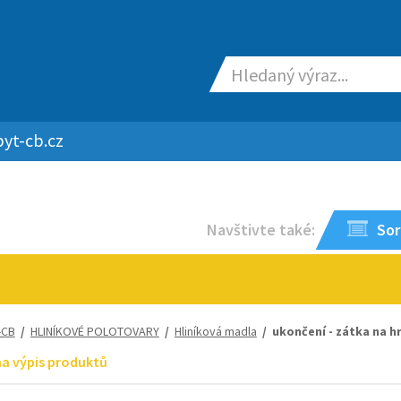
yt-cb.cz
Navštivte také:
Sor
-CB
/
HLINÍKOVÉ POLOTOVARY
/
Hliníková madla
/ ukončení - zátka na 
na výpis produktů