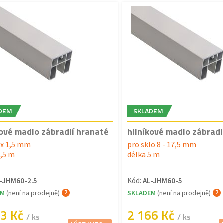
DEM
SKLADEM
kové madlo zábradlí hranaté
hliníkové madlo zábradl
0 x 1,5 mm
pro sklo 8 - 17,5 mm
2,5 m
délka 5 m
-JHM60-2.5
Kód:
AL-JHM60-5
EM
(není na prodejně)
SKLADEM
(není na prodejně)
83 Kč
2 166 Kč
/ ks
/ ks