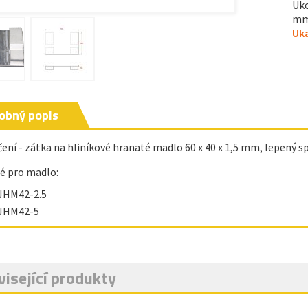
Uko
mm,
Uka
obný popis
ení - zátka na hliníkové hranaté madlo 60 x 40 x 1,5 mm, lepený spo
é pro madlo:
JHM42-2.5
JHM42-5
isející produkty