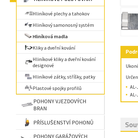
Hliníkové plechy a tahokov
Hliníkový samonosný systém
Hliníková madla
Kliky a dveřní kování
Podr
Hliníkové kliky a dveřní kování
designové
Ukonč
Hliníkové zátky, stříšky, patky
Určen
AL-
Plastové spojky profilů
AL-
POHONY VJEZDOVÝCH
BRAN
PŘÍSLUŠENSTVÍ POHONŮ
Souv
POHONY GARÁŽOVÝCH