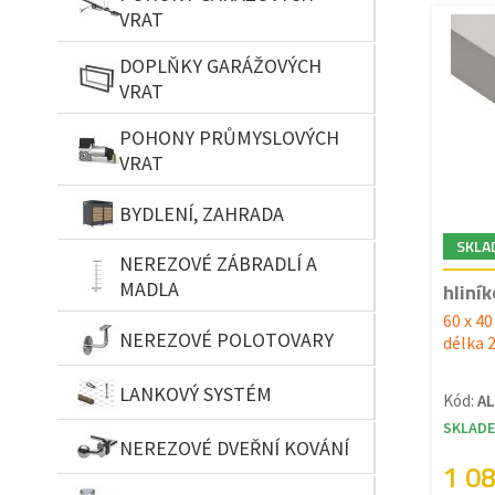
VRAT
DOPLŇKY GARÁŽOVÝCH
VRAT
POHONY PRŮMYSLOVÝCH
VRAT
BYDLENÍ, ZAHRADA
SKLA
NEREZOVÉ ZÁBRADLÍ A
MADLA
hliní
60 x 4
NEREZOVÉ POLOTOVARY
délka 
LANKOVÝ SYSTÉM
Kód:
AL
SKLAD
NEREZOVÉ DVEŘNÍ KOVÁNÍ
1 0