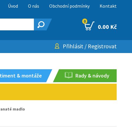
Úvod
O nás
Obchodní podmínky
Kontakt
0
0.00 Kč
Přihlásit
/
Registrovat
timent & montáže
Rady & návody
hranaté madlo