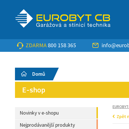
ZDARMA
800 158 365
info@eurob
Domů
E-shop
EUROBYT
Novinky v e-shopu
Zpět 
Nejprodávanější produkty