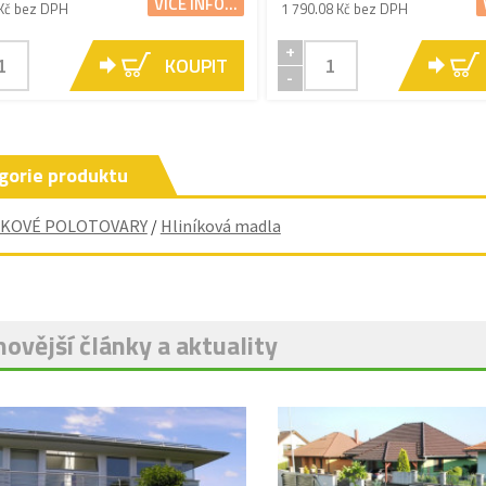
VÍCE INFO...
Kč bez DPH
1 790.08 Kč bez DPH
+
KOUPIT
-
gorie produktu
ÍKOVÉ POLOTOVARY
/
Hliníková madla
ovější články a aktuality