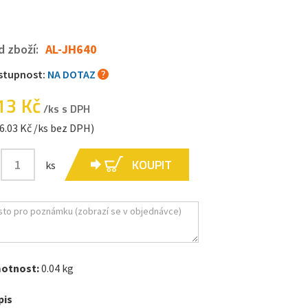
d zboží:
AL-JH640
stupnost:
NA DOTAZ
13 Kč
/ks s DPH
6.03 Kč /ks bez DPH)
KOUPIT
ks
otnost:
0.04 kg
pis