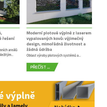
é,
Moderní plotové výplně z laserem
é řešení
vypalovaných kovů: výjimečný
design, mimořádná životnost a
žádná údržba
mních areálů
ležitým...
Oblast výroby plotových systémů a...
PŘEČÍST ...