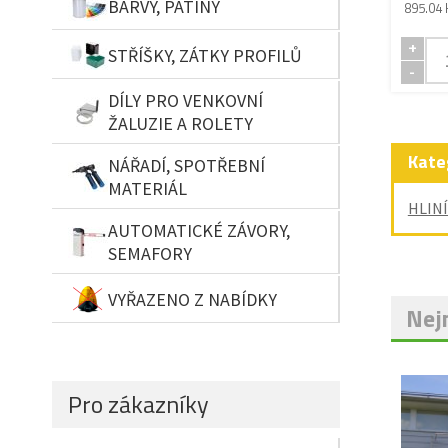
BARVY, PATINY
895.04 
+
STŘÍŠKY, ZÁTKY PROFILŮ
-
DÍLY PRO VENKOVNÍ
ŽALUZIE A ROLETY
Kate
NÁŘADÍ, SPOTŘEBNÍ
MATERIÁL
HLIN
AUTOMATICKÉ ZÁVORY,
SEMAFORY
VYŘAZENO Z NABÍDKY
Nejn
Pro zákazníky