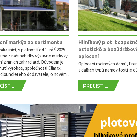
ení markýz ze sortimentu
Hliníkový plot: bezpečn
estetické a bezúdržbov
ákazníci, s platností od 1. září 2025
oplocení
eme z naší nabídky výsuvné markýzy,
ní zimních zahrad atd. Důvodem je
Oplocení rodinných domů, fire
utí výrobce, společnosti Climax,
a dalších typů nemovitostí je dů
dlouholetého dodavatele, o novém...
ÍST ...
PŘEČÍST ...