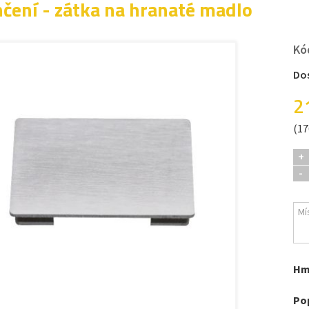
čení - zátka na hranaté madlo
Kó
Do
2
(17
+
-
Hm
Po