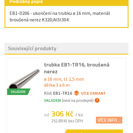
Podrobný popis
EB1-D206 - ukončení na trubku ø 16 mm, materiál
broušená nerez K320/AISI304.
Související produkty
trubka EB1-TR16, broušená
nerez
ø 16 mm, tl. 1,5 mm
délka 3 a 6 m
SKLADEM
Kód:
EB1-TR16
VÍCE VARIANT
SKLADEM
(není na prodejně)
306 Kč
od
/ ks
VÍCE INFO...
252.89 Kč bez DPH