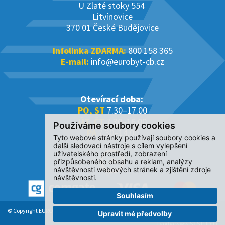
U Zlaté stoky 554
Litvínovice
370 01 České Budějovice
Infolinka ZDARMA:
800 158 365
E-mail:
info@eurobyt-cb.cz
Otevírací doba:
PO, ST
7.30–17.00
ÚT, ČT
7.30–16.00
Používáme soubory cookies
PÁ
7.30–14.00
Tyto webové stránky používají soubory cookies a
další sledovací nástroje s cílem vylepšení
uživatelského prostředí, zobrazení
přizpůsobeného obsahu a reklam, analýzy
návštěvnosti webových stránek a zjištění zdroje
návštěvnosti.
Souhlasím
© Copyright EUROBYT CB s.r.o. 2017-2026. All Rights Reserved.
Upravit mé předvolby
Tvorba www S2 STUDIO