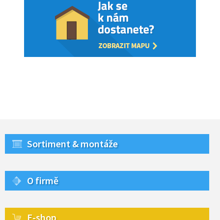
Sortiment & montáže
O firmě
E-shop