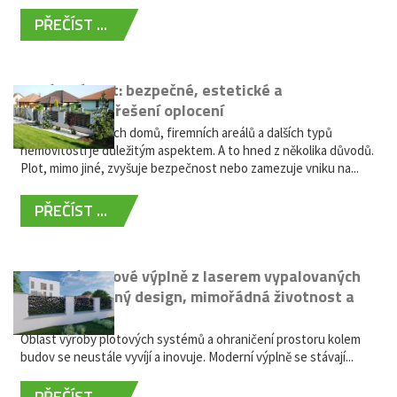
PŘEČÍST ...
Hliníkový plot: bezpečné, estetické a
bezúdržbové řešení oplocení
Oplocení rodinných domů, firemních areálů a dalších typů
nemovitostí je důležitým aspektem. A to hned z několika důvodů.
Plot, mimo jiné, zvyšuje bezpečnost nebo zamezuje vniku na...
PŘEČÍST ...
Moderní plotové výplně z laserem vypalovaných
kovů: výjimečný design, mimořádná životnost a
žádná údržba
Oblast výroby plotových systémů a ohraničení prostoru kolem
budov se neustále vyvíjí a inovuje. Moderní výplně se stávají...
PŘEČÍST ...