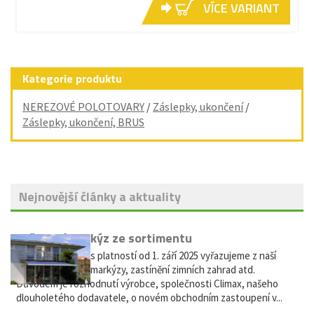
VÍCE VARIANT
Kategorie produktu
NEREZOVÉ POLOTOVARY
/
Záslepky, ukončení
/
Záslepky, ukončení, BRUS
Nejnovější články a aktuality
Vyřazení markýz ze sortimentu
Vážení zákazníci, s platností od 1. září 2025 vyřazujeme z naší
nabídky výsuvné markýzy, zastínění zimních zahrad atd.
Důvodem je rozhodnutí výrobce, společnosti Climax, našeho
dlouholetého dodavatele, o novém obchodním zastoupení v...