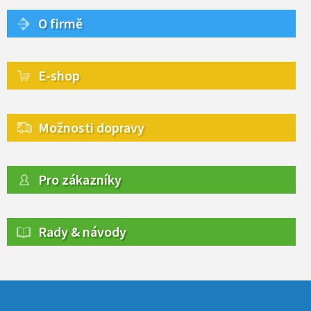
O firmě
E-shop
Možnosti dopravy
Pro zákazníky
Rady & návody