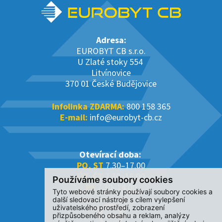
Adresa:
EUROBYT CB s.r.o.
U Zlaté stoky 554
Litvínovice
370 01 České Budějovice
Infolinka ZDARMA:
800 158 365
E-mail:
info@eurobyt-cb.cz
Otevírací doba:
PO, ST
7.30–17.00
ÚT, ČT
7.30–16.00
Používáme soubory cookies
PÁ
7.30–14.00
Tyto webové stránky používají soubory cookies a
další sledovací nástroje s cílem vylepšení
uživatelského prostředí, zobrazení
přizpůsobeného obsahu a reklam, analýzy