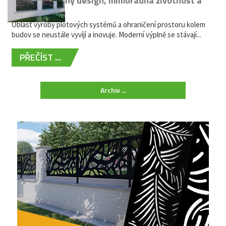
kovů: výjimečný design, mimořádná životnost a
žádná údržba
Oblast výroby plotových systémů a ohraničení prostoru kolem
budov se neustále vyvíjí a inovuje. Moderní výplně se stávají...
PŘEČÍST ...
Archiv ...