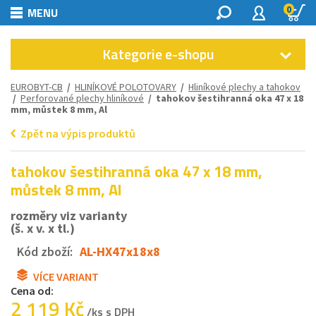
0
MENU
Kategorie e-shopu
EUROBYT-CB
/
HLINÍKOVÉ POLOTOVARY
/
Hliníkové plechy a tahokov
/
Perforované plechy hliníkové
/ tahokov šestihranná oka 47 x 18
mm, můstek 8 mm, Al
Zpět na výpis produktů
tahokov šestihranná oka 47 x 18 mm,
můstek 8 mm, Al
rozměry viz varianty
(š. x v. x tl.)
Kód zboží:
AL-HX47x18x8
VÍCE VARIANT
Cena od:
2 119 Kč
/ks s DPH