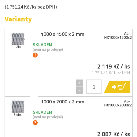
(1 751.24 Kč /ks bez DPH)
Varianty
1000 x 1500 x 2 mm
AL-
HX1000x1500x2
SKLADEM
3 obr.
(není na prodejně)
2 119 Kč
/ ks
1 751.24 Kč bez DPH
+
KO
-
1000 x 2000 x 2 mm
AL-
HX1000x2000x2
SKLADEM
3 obr.
(není na prodejně)
2 887 Kč
/ ks