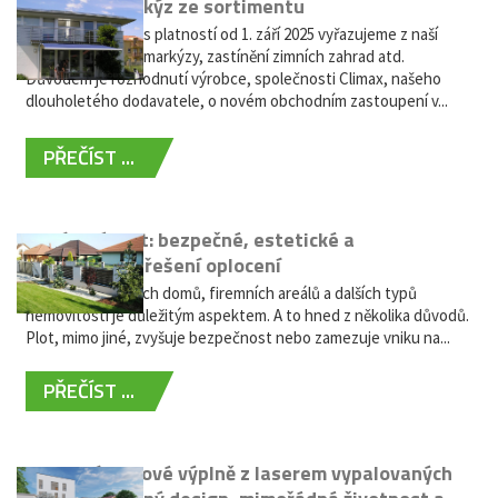
Vyřazení markýz ze sortimentu
Vážení zákazníci, s platností od 1. září 2025 vyřazujeme z naší
nabídky výsuvné markýzy, zastínění zimních zahrad atd.
Důvodem je rozhodnutí výrobce, společnosti Climax, našeho
dlouholetého dodavatele, o novém obchodním zastoupení v...
PŘEČÍST ...
Hliníkový plot: bezpečné, estetické a
bezúdržbové řešení oplocení
Oplocení rodinných domů, firemních areálů a dalších typů
nemovitostí je důležitým aspektem. A to hned z několika důvodů.
Plot, mimo jiné, zvyšuje bezpečnost nebo zamezuje vniku na...
PŘEČÍST ...
Moderní plotové výplně z laserem vypalovaných