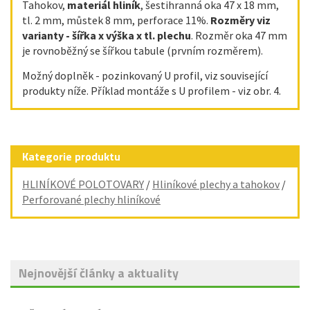
Tahokov,
materiál hliník
, šestihranná oka 47 x 18 mm,
tl. 2 mm, můstek 8 mm, perforace 11%.
Rozměry viz
varianty - šířka x výška x tl. plechu
. Rozměr oka 47 mm
je rovnoběžný se šířkou tabule (prvním rozměrem).
Možný doplněk - pozinkovaný U profil, viz související
produkty níže. Příklad montáže s U profilem - viz obr. 4.
Kategorie produktu
HLINÍKOVÉ POLOTOVARY
/
Hliníkové plechy a tahokov
/
Perforované plechy hliníkové
Nejnovější články a aktuality