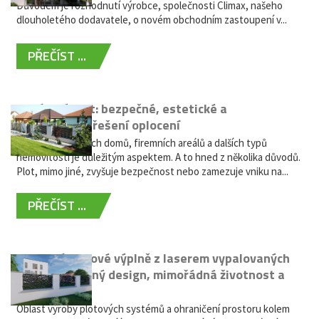
Důvodem je rozhodnutí výrobce, společnosti Climax, našeho
dlouholetého dodavatele, o novém obchodním zastoupení v...
PŘEČÍST ...
Hliníkový plot: bezpečné, estetické a
bezúdržbové řešení oplocení
Oplocení rodinných domů, firemních areálů a dalších typů
nemovitostí je důležitým aspektem. A to hned z několika důvodů.
Plot, mimo jiné, zvyšuje bezpečnost nebo zamezuje vniku na...
PŘEČÍST ...
Moderní plotové výplně z laserem vypalovaných
kovů: výjimečný design, mimořádná životnost a
žádná údržba
Oblast výroby plotových systémů a ohraničení prostoru kolem