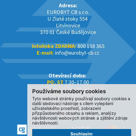
Adresa:
EUROBYT CB s.r.o.
U Zlaté stoky 554
Litvínovice
370 01 České Budějovice
Infolinka ZDARMA:
800 158 365
E-mail:
info@eurobyt-cb.cz
Otevírací doba:
PO, ST
7.30–17.00
ÚT, ČT
7.30–16.00
Používáme soubory cookies
PÁ
7.30–14.00
Tyto webové stránky používají soubory cookies a
další sledovací nástroje s cílem vylepšení
uživatelského prostředí, zobrazení
přizpůsobeného obsahu a reklam, analýzy
návštěvnosti webových stránek a zjištění zdroje
návštěvnosti.
Souhlasím