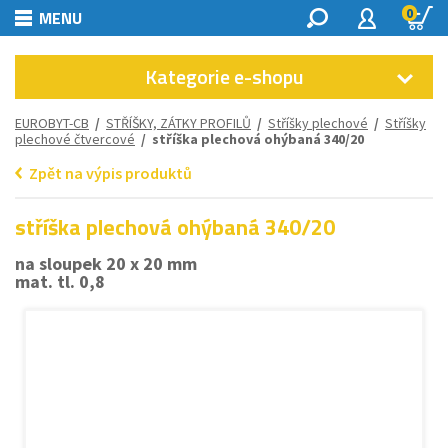
0
MENU
Kategorie e-shopu
EUROBYT-CB
/
STŘÍŠKY, ZÁTKY PROFILŮ
/
Stříšky plechové
/
Stříšky
plechové čtvercové
/ stříška plechová ohýbaná 340/20
Zpět na výpis produktů
stříška plechová ohýbaná 340/20
na sloupek 20 x 20 mm
mat. tl. 0,8