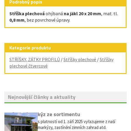
Podrobný popis
Stříška plechová
ohýbaná
na jäkl 20 x 20 mm
, mat. tl.
0,8 mm
, bez povrchové úpravy.
Kategorie produktu
STŘÍŠKY, ZÁTKY PROFILŮ
/
Stříšky plechové
/
Stříšky
plechové čtvercové
Nejnovější články a aktuality
Vyřazení markýz ze sortimentu
Vážení zákazníci, s platností od 1. září 2025 vyřazujeme z naší
nabídky výsuvné markýzy, zastínění zimních zahrad atd.