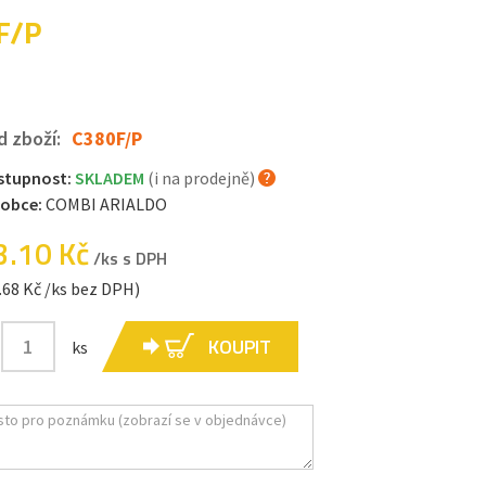
F/P
d zboží:
C380F/P
stupnost:
SKLADEM
(i na prodejně)
robce:
COMBI ARIALDO
3.10 Kč
/ks s DPH
.68 Kč /ks bez DPH)
KOUPIT
ks