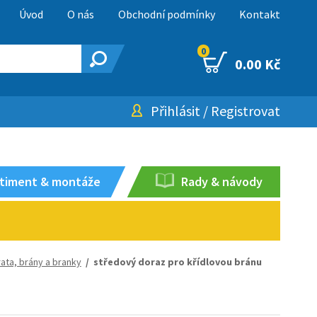
Úvod
O nás
Obchodní podmínky
Kontakt
0
0.00 Kč
Přihlásit
/
Registrovat
timent & montáže
Rady & návody
ata, brány a branky
/ středový doraz pro křídlovou bránu