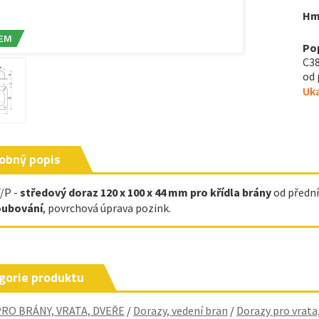
Hm
EM
Po
C38
od 
Uka
obný popis
/P -
středový doraz 120 x 100 x 44 mm
pro křídla brány
od přední
oubování
, povrchová úprava pozink.
gorie produktu
PRO BRÁNY, VRATA, DVEŘE
/
Dorazy, vedení bran
/
Dorazy pro vrata