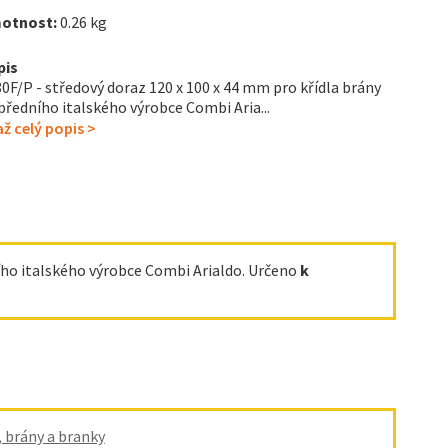
otnost:
0.26 kg
pis
0F/P - středový doraz 120 x 100 x 44 mm pro křídla brány
předního italského výrobce Combi Aria...
ž celý popis >
ho italského výrobce Combi Arialdo. Určeno
k
, brány a branky