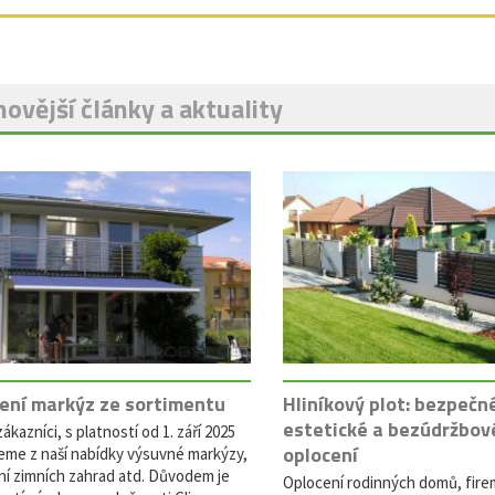
ovější články a aktuality
ení markýz ze sortimentu
Hliníkový plot: bezpečn
estetické a bezúdržbov
ákazníci, s platností od 1. září 2025
oplocení
eme z naší nabídky výsuvné markýzy,
ní zimních zahrad atd. Důvodem je
Oplocení rodinných domů, fire