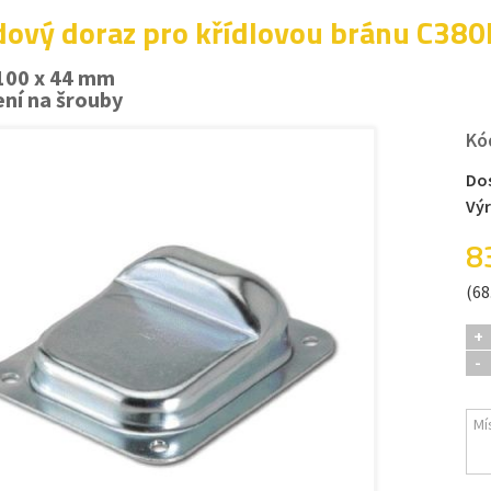
dový doraz pro křídlovou bránu C380
100 x 44 mm
ní na šrouby
Kó
Do
Vý
8
(68
+
-