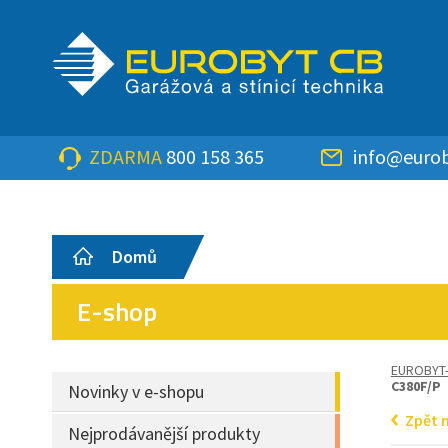
ZDARMA
800 158 365
info@eurob
Domů
E-shop
EUROBYT
C380F/P
Novinky v e-shopu
Zpět 
Nejprodávanější produkty