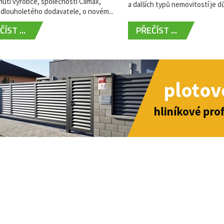
utí výrobce, společnosti Climax,
a dalších typů nemovitostí je dů
dlouholetého dodavatele, o novém...
ÍST ...
PŘEČÍST ...