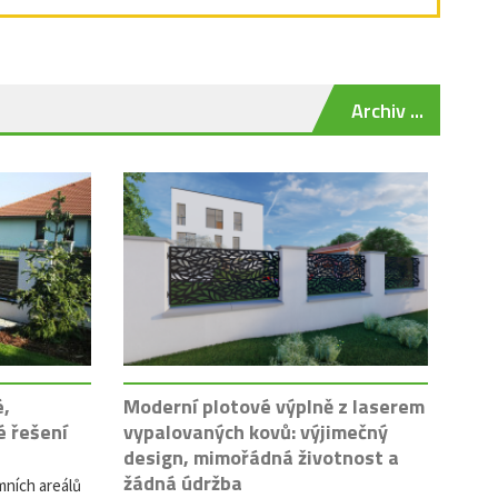
Archiv ...
é,
Moderní plotové výplně z laserem
é řešení
vypalovaných kovů: výjimečný
design, mimořádná životnost a
žádná údržba
mních areálů