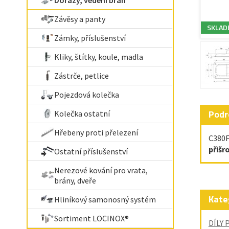
Dorazy, vedení bran
Závěsy a panty
SKLAD
Zámky, příslušenství
Kliky, štítky, koule, madla
Zástrče, petlice
Pojezdová kolečka
Podr
Kolečka ostatní
Hřebeny proti přelezení
C380F
přišr
Ostatní příslušenství
Nerezové kování pro vrata,
brány, dveře
Kate
Hliníkový samonosný systém
Sortiment LOCINOX®
DÍLY 