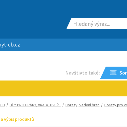
yt-cb.cz
Navštivte také:
Sor
-CB
/
DÍLY PRO BRÁNY, VRATA, DVEŘE
/
Dorazy, vedení bran
/
Dorazy pro vr
na výpis produktů