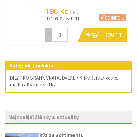
196 Kč
/ ks
VÍCE INFO...
161.98 Kč bez DPH
+
KOUPIT
-
Kategorie produktu
DÍLY PRO BRÁNY, VRATA, DVEŘE
/
Kliky, štítky, koule,
madla
/
Kované štítky
Nejnovější články a aktuality
Vyřazení markýz ze sortimentu