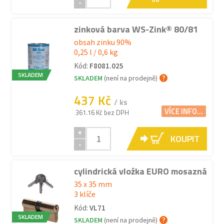
-
zinková barva WS-Zink® 80/81
obsah zinku 90%
0,25 l / 0,6 kg
Kód:
F8081.025
SKLADEM
SKLADEM
(není na prodejně)
437 Kč
/ ks
VÍCE INFO...
361.16 Kč bez DPH
+
KOUPIT
-
cylindrická vložka EURO mosazná
35 x 35 mm
3 klíče
Kód:
VL71
SKLADEM
SKLADEM
(není na prodejně)