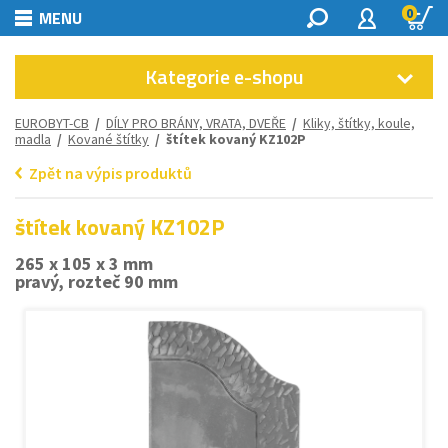
0
MENU
Kategorie e-shopu
EUROBYT-CB
/
DÍLY PRO BRÁNY, VRATA, DVEŘE
/
Kliky, štítky, koule,
madla
/
Kované štítky
/ štítek kovaný KZ102P
Zpět na výpis produktů
štítek kovaný KZ102P
265 x 105 x 3 mm
pravý, rozteč 90 mm