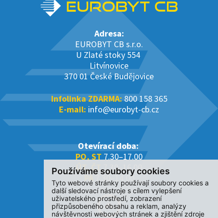
Adresa:
EUROBYT CB s.r.o.
U Zlaté stoky 554
Litvínovice
370 01 České Budějovice
Infolinka ZDARMA:
800 158 365
E-mail:
info@eurobyt-cb.cz
Otevírací doba:
PO, ST
7.30–17.00
ÚT, ČT
7.30–16.00
Používáme soubory cookies
PÁ
7.30–14.00
Tyto webové stránky používají soubory cookies a
další sledovací nástroje s cílem vylepšení
uživatelského prostředí, zobrazení
přizpůsobeného obsahu a reklam, analýzy
návštěvnosti webových stránek a zjištění zdroje