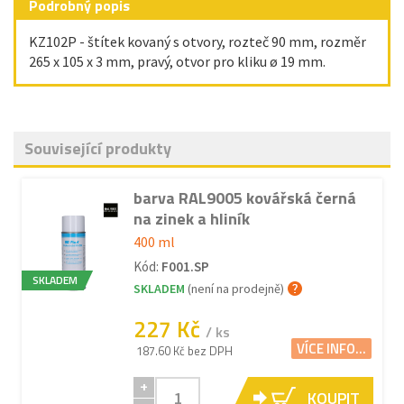
Podrobný popis
KZ102P - štítek kovaný s otvory, rozteč 90 mm, rozměr
265 x 105 x 3 mm, pravý, otvor pro kliku ø 19 mm.
Související produkty
barva RAL9005 kovářská černá
na zinek a hliník
400 ml
Kód:
F001.SP
SKLADEM
SKLADEM
(není na prodejně)
227 Kč
/ ks
VÍCE INFO...
187.60 Kč bez DPH
+
KOUPIT