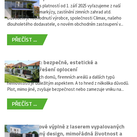
Vážení zákazníci, s platností od 1. září 2025 vyřazujeme z naší
nabídky výsuvné markýzy, zastínění zimních zahrad atd.
Důvodem je rozhodnutí výrobce, společnosti Climax, našeho
dlouholetého dodavatele, o novém obchodním zastoupení v...
PŘEČÍST ...
Hliníkový plot: bezpečné, estetické a
bezúdržbové řešení oplocení
Oplocení rodinných domů, firemních areálů a dalších typů
nemovitostí je důležitým aspektem. A to hned z několika důvodů.
Plot, mimo jiné, zvyšuje bezpečnost nebo zamezuje vniku na...
PŘEČÍST ...
Moderní plotové výplně z laserem vypalovaných
kovů: výjimečný design, mimořádná životnost a