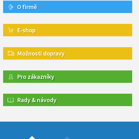
O firmě
E-shop
Možnosti dopravy
Pro zákazníky
Rady & návody