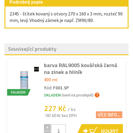
Podrobný popis
2345 - štítek kovaný s otvory 270 x 160 x 3 mm, rozteč 90
mm, levý. Vhodný zámek je např. ZM90/80.
Související produkty
barva RAL9005 kovářská černá
na zinek a hliník
400 ml
Kód:
F001.SP
SKLADEM
SKLADEM
(není na prodejně)
227 Kč
/ ks
VÍCE INFO...
187.60 Kč bez DPH
+
KOUPIT