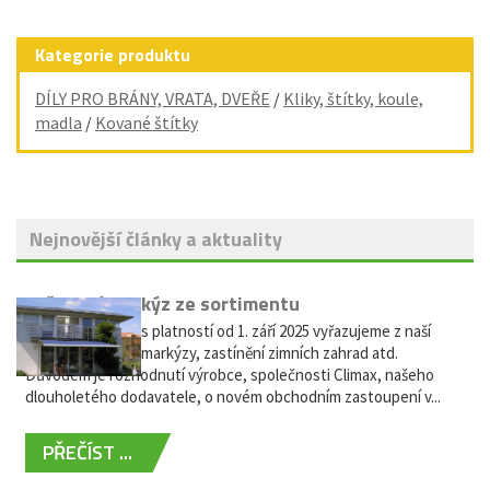
Kategorie produktu
DÍLY PRO BRÁNY, VRATA, DVEŘE
/
Kliky, štítky, koule,
madla
/
Kované štítky
Nejnovější články a aktuality
Vyřazení markýz ze sortimentu
Vážení zákazníci, s platností od 1. září 2025 vyřazujeme z naší
nabídky výsuvné markýzy, zastínění zimních zahrad atd.
Důvodem je rozhodnutí výrobce, společnosti Climax, našeho
dlouholetého dodavatele, o novém obchodním zastoupení v...
PŘEČÍST ...