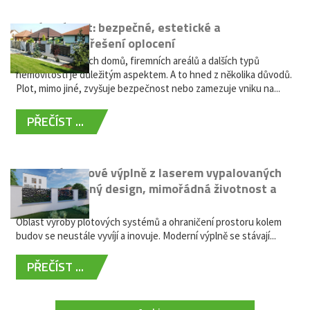
Hliníkový plot: bezpečné, estetické a
bezúdržbové řešení oplocení
Oplocení rodinných domů, firemních areálů a dalších typů
nemovitostí je důležitým aspektem. A to hned z několika důvodů.
Plot, mimo jiné, zvyšuje bezpečnost nebo zamezuje vniku na...
PŘEČÍST ...
Moderní plotové výplně z laserem vypalovaných
kovů: výjimečný design, mimořádná životnost a
žádná údržba
Oblast výroby plotových systémů a ohraničení prostoru kolem
budov se neustále vyvíjí a inovuje. Moderní výplně se stávají...
PŘEČÍST ...