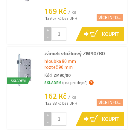
169 Kč
/ ks
VÍCE INFO...
139.67 Kč bez DPH
+
KOUPIT
-
zámek vložkový ZM90/80
hloubka 80 mm
rozteč 90 mm
Kód:
ZM90/80
SKLADEM
SKLADEM
(i na prodejně)
162 Kč
/ ks
VÍCE INFO...
133.88 Kč bez DPH
+
KOUPIT
-