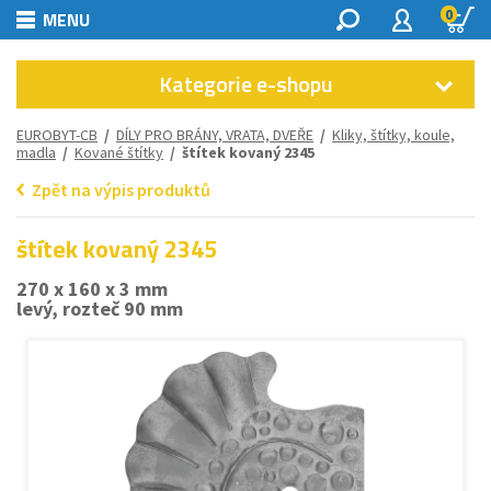
0
MENU
Kategorie e-shopu
EUROBYT-CB
/
DÍLY PRO BRÁNY, VRATA, DVEŘE
/
Kliky, štítky, koule,
madla
/
Kované štítky
/ štítek kovaný 2345
Zpět na výpis produktů
štítek kovaný 2345
270 x 160 x 3 mm
levý, rozteč 90 mm