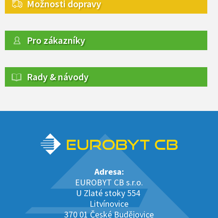
Možnosti dopravy
Pro zákazníky
Rady & návody
Adresa:
EUROBYT CB s.r.o.
U Zlaté stoky 554
Litvínovice
370 01 České Budějovice