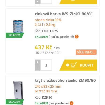
-
zinková barva WS-Zink® 80/81
obsah zinku 90%
0,25 l / 0,6 kg
Kód:
F8081.025
SKLADEM
SKLADEM
(není na prodejně)
437 Kč
/ ks
VÍCE INFO...
361.16 Kč bez DPH
+
KOUPIT
-
kryt vložkového zámku ZM90/80
240 x 83 x 25 mm
rozteč 90 mm
Kód:
KZK80
SKLADEM
SKLADEM
(i na prodejně)