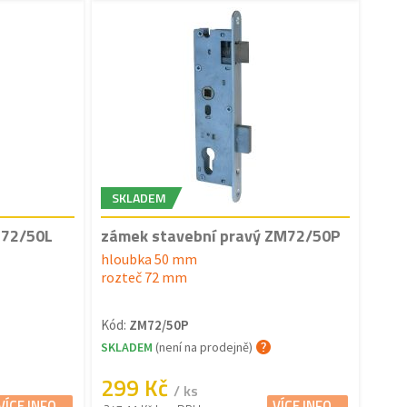
SKLADEM
M72/50L
zámek stavební pravý ZM72/50P
hloubka 50 mm
rozteč 72 mm
Kód:
ZM72/50P
SKLADEM
(není na prodejně)
299 Kč
/ ks
VÍCE INFO...
VÍCE INFO...