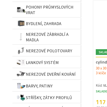
POHONY PRŮMYSLOVÝCH
VRAT
BYDLENÍ, ZAHRADA
NEREZOVÉ ZÁBRADLÍ A
MADLA
NEREZOVÉ POLOTOVARY
SKLA
cylin
LANKOVÝ SYSTÉM
30 x 3
3 klíče
NEREZOVÉ DVEŘNÍ KOVÁNÍ
BARVY, PATINY
Kód:
V
SKLAD
STŘÍŠKY, ZÁTKY PROFILŮ
117