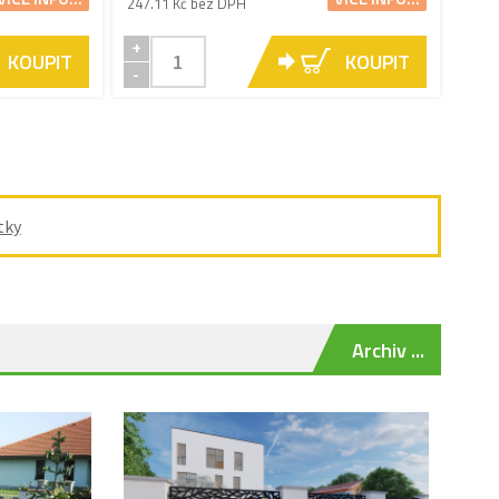
247.11 Kč bez DPH
+
KOUPIT
KOUPIT
-
tky
Archiv ...