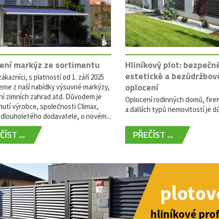
ení markýz ze sortimentu
Hliníkový plot: bezpečn
estetické a bezúdržbov
ákazníci, s platností od 1. září 2025
oplocení
eme z naší nabídky výsuvné markýzy,
ní zimních zahrad atd. Důvodem je
Oplocení rodinných domů, fire
utí výrobce, společnosti Climax,
a dalších typů nemovitostí je dů
dlouholetého dodavatele, o novém...
ÍST ...
PŘEČÍST ...