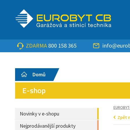
ZDARMA
800 158 365
info@eurob
Domů
E-shop
EUROBYT
Novinky v e-shopu
Zpět 
Nejprodávanější produkty