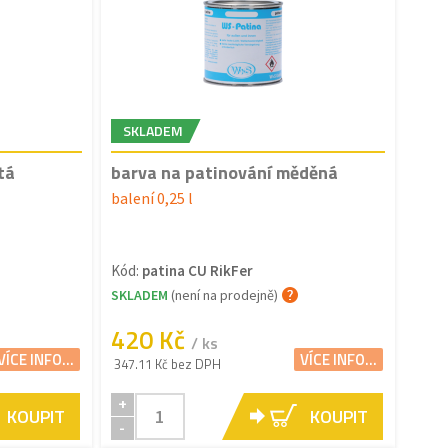
SKLADEM
tá
barva na patinování měděná
balení 0,25 l
Kód:
patina CU RikFer
SKLADEM
(není na prodejně)
420 Kč
/ ks
VÍCE INFO...
VÍCE INFO...
347.11 Kč bez DPH
+
KOUPIT
KOUPIT
-