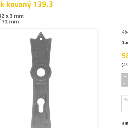
ek kovaný 139.3
52 x 3 mm
č 72 mm
Kó
Do
5
(48
+
-
Hm