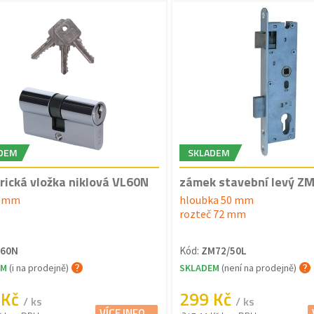
DEM
SKLADEM
drická vložka niklová VL60N
zámek stavební levý Z
0 mm
hloubka 50 mm
rozteč 72 mm
L60N
Kód:
ZM72/50L
EM
(i na prodejně)
SKLADEM
(není na prodejně)
 Kč
299 Kč
/ ks
/ ks
VÍCE INFO...