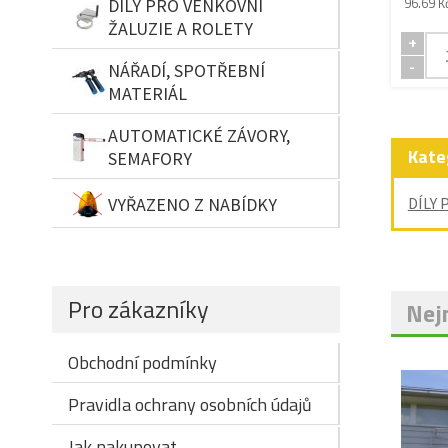
96.69 K
DÍLY PRO VENKOVNÍ
ŽALUZIE A ROLETY
+
-
NÁŘADÍ, SPOTŘEBNÍ
MATERIÁL
AUTOMATICKÉ ZÁVORY,
Kate
SEMAFORY
VYŘAZENO Z NABÍDKY
DÍLY 
Pro zákazníky
Nejn
Obchodní podmínky
Pravidla ochrany osobních údajů
Jak nakupovat