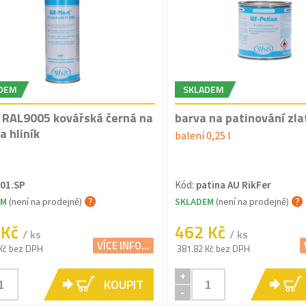
DEM
SKLADEM
 RAL9005 kovářská černá na
barva na patinování zla
a hliník
balení 0,25 l
01.SP
Kód:
patina AU RikFer
EM
(není na prodejně)
SKLADEM
(není na prodejně)
 Kč
462 Kč
/ ks
/ ks
VÍCE INFO...
Kč bez DPH
381.82 Kč bez DPH
+
KOUPIT
-