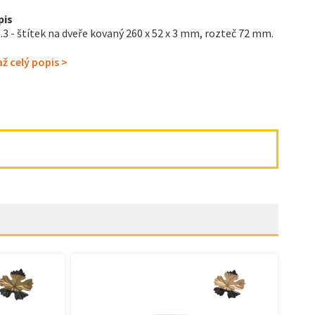
pis
.3 - štítek na dveře kovaný 260 x 52 x 3 mm, rozteč 72 mm.
ž celý popis >