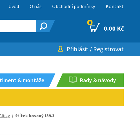
Úvod
O nás
Obchodní podmínky
Kontakt
0
0.00 Kč
Přihlásit
/
Registrovat
timent & montáže
Rady & návody
štítky
/ štítek kovaný 139.3