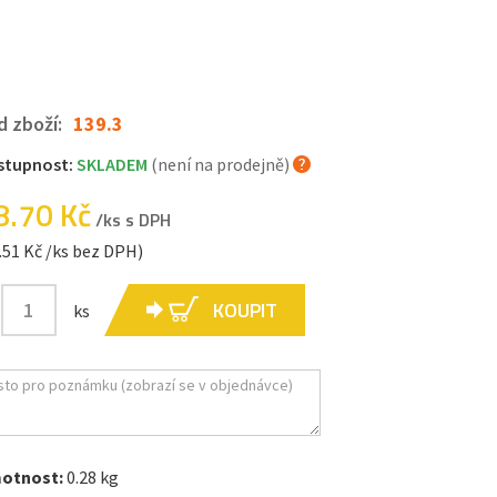
d zboží:
139.3
stupnost:
SKLADEM
(není na prodejně)
8.70 Kč
/ks s DPH
.51 Kč /ks bez DPH)
KOUPIT
ks
otnost:
0.28 kg