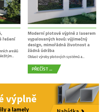
é,
Moderní plotové výplně z laserem
é řešení
vypalovaných kovů: výjimečný
design, mimořádná životnost a
žádná údržba
mních areálů
ležitým...
Oblast výroby plotových systémů a...
PŘEČÍST ...