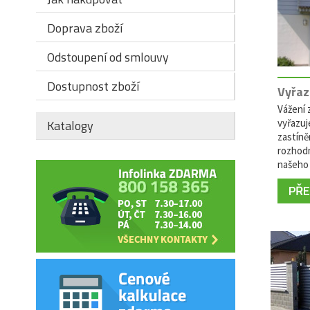
Doprava zboží
Odstoupení od smlouvy
Dostupnost zboží
Vyřaz
Vážení z
vyřazuj
Katalogy
zastíně
rozhodn
našeho 
PŘEČ