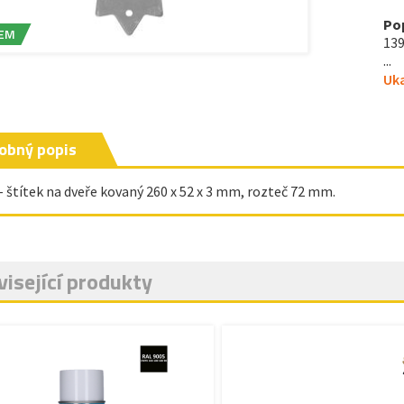
Po
EM
139
...
Uka
obný popis
 - štítek na dveře kovaný 260 x 52 x 3 mm, rozteč 72 mm.
isející produkty