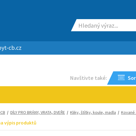
yt-cb.cz
Navštivte také:
Sor
-CB
/
DÍLY PRO BRÁNY, VRATA, DVEŘE
/
Kliky, štítky, koule, madla
/
Kované 
na výpis produktů