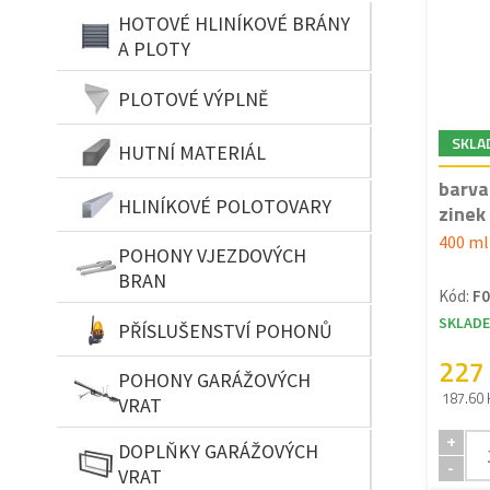
HOTOVÉ HLINÍKOVÉ BRÁNY
A PLOTY
PLOTOVÉ VÝPLNĚ
SKLA
HUTNÍ MATERIÁL
barva
HLINÍKOVÉ POLOTOVARY
zinek 
400 ml
POHONY VJEZDOVÝCH
BRAN
Kód:
F0
SKLAD
PŘÍSLUŠENSTVÍ POHONŮ
227
POHONY GARÁŽOVÝCH
187.60 
VRAT
+
DOPLŇKY GARÁŽOVÝCH
-
VRAT