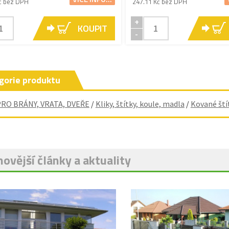
č bez DPH
247.11 Kč bez DPH
+
KOUPIT
-
gorie produktu
PRO BRÁNY, VRATA, DVEŘE
/
Kliky, štítky, koule, madla
/
Kované ští
ovější články a aktuality