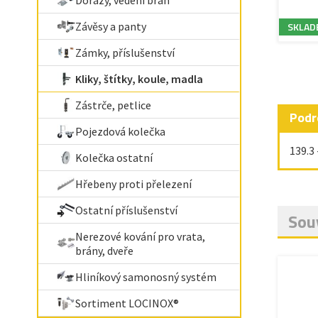
Dorazy, vedení bran
Závěsy a panty
SKLAD
Zámky, příslušenství
Kliky, štítky, koule, madla
Zástrče, petlice
Podr
Pojezdová kolečka
139.3
Kolečka ostatní
Hřebeny proti přelezení
Ostatní příslušenství
Souv
Nerezové kování pro vrata,
brány, dveře
Hliníkový samonosný systém
Sortiment LOCINOX®