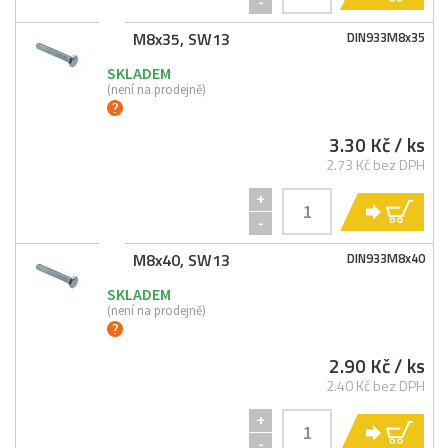
-
M8x35, SW13
DIN933M8x35
SKLADEM
(není na prodejně)
3.30 Kč
/ ks
2.73 Kč bez DPH
+
KO
-
M8x40, SW13
DIN933M8x40
SKLADEM
(není na prodejně)
2.90 Kč
/ ks
2.40 Kč bez DPH
+
KO
-