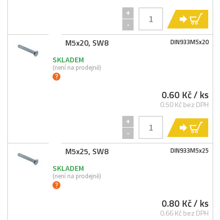
+
KO
-
M5x20, SW8
DIN933M5x20
SKLADEM
(není na prodejně)
0.60 Kč
/ ks
0.50 Kč bez DPH
+
KO
-
M5x25, SW8
DIN933M5x25
SKLADEM
(není na prodejně)
0.80 Kč
/ ks
0.66 Kč bez DPH