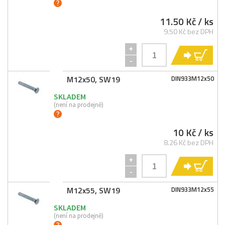
11.50 Kč
/ ks
9.50 Kč bez DPH
+
KO
-
M12x50, SW19
DIN933M12x50
SKLADEM
(není na prodejně)
10 Kč
/ ks
8.26 Kč bez DPH
+
KO
-
M12x55, SW19
DIN933M12x55
SKLADEM
(není na prodejně)