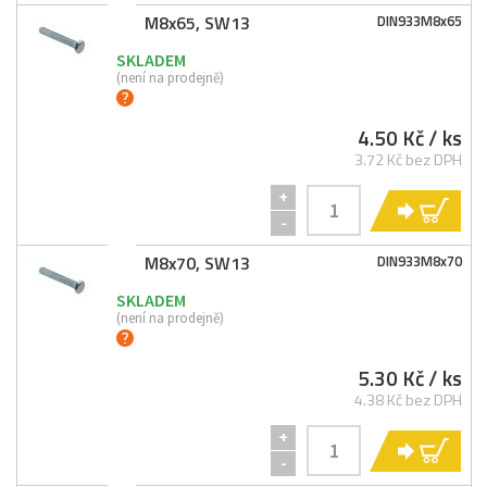
M8x65, SW13
DIN933M8x65
SKLADEM
(není na prodejně)
4.50 Kč
/ ks
3.72 Kč bez DPH
+
KO
-
M8x70, SW13
DIN933M8x70
SKLADEM
(není na prodejně)
5.30 Kč
/ ks
4.38 Kč bez DPH
+
KO
-