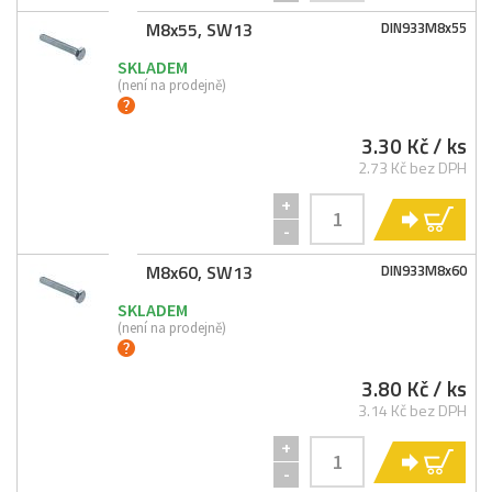
M8x55, SW13
DIN933M8x55
SKLADEM
(není na prodejně)
3.30 Kč
/ ks
2.73 Kč bez DPH
+
KO
-
M8x60, SW13
DIN933M8x60
SKLADEM
(není na prodejně)
3.80 Kč
/ ks
3.14 Kč bez DPH
+
KO
-