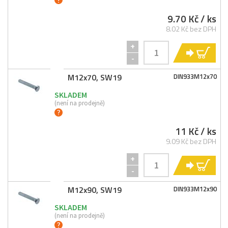
9.70 Kč
/ ks
8.02 Kč bez DPH
+
KO
-
M12x70, SW19
DIN933M12x70
SKLADEM
(není na prodejně)
11 Kč
/ ks
9.09 Kč bez DPH
+
KO
-
M12x90, SW19
DIN933M12x90
SKLADEM
(není na prodejně)