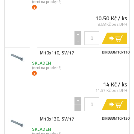
(není na prodejně)
10.50 Kč
/ ks
8.68 Kč bez DPH
+
KO
-
M10x110, SW17
DIN933M10x110
SKLADEM
(není na prodejně)
14 Kč
/ ks
11.57 Kč bez DPH
+
KO
-
M10x130, SW17
DIN933M10x130
SKLADEM
(není na prodejně)