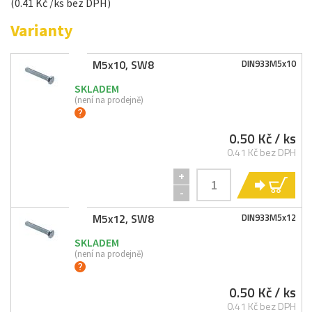
(0.41 Kč /ks bez DPH)
Varianty
M5x10, SW8
DIN933M5x10
SKLADEM
(není na prodejně)
0.50 Kč
/ ks
0.41 Kč bez DPH
+
KO
-
M5x12, SW8
DIN933M5x12
SKLADEM
(není na prodejně)
0.50 Kč
/ ks
0.41 Kč bez DPH