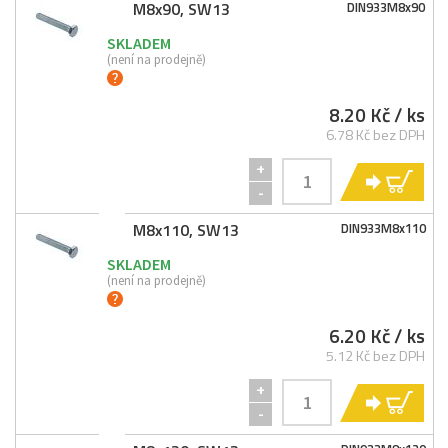
M8x90, SW13
DIN933M8x90
SKLADEM
(není na prodejně)
8.20 Kč
/ ks
6.78 Kč bez DPH
+
KO
-
M8x110, SW13
DIN933M8x110
SKLADEM
(není na prodejně)
6.20 Kč
/ ks
5.12 Kč bez DPH
+
KO
-