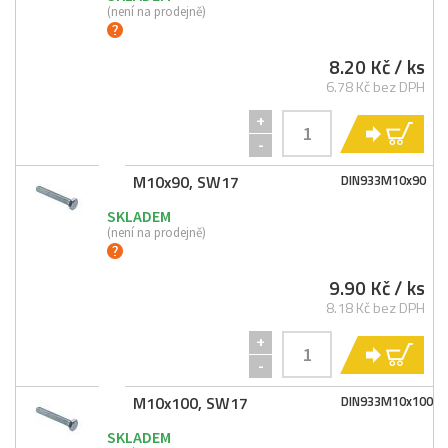
(není na prodejně)
8.20 Kč
/ ks
6.78 Kč bez DPH
+
KO
-
M10x90, SW17
DIN933M10x90
SKLADEM
(není na prodejně)
9.90 Kč
/ ks
8.18 Kč bez DPH
+
KO
-
M10x100, SW17
DIN933M10x100
SKLADEM