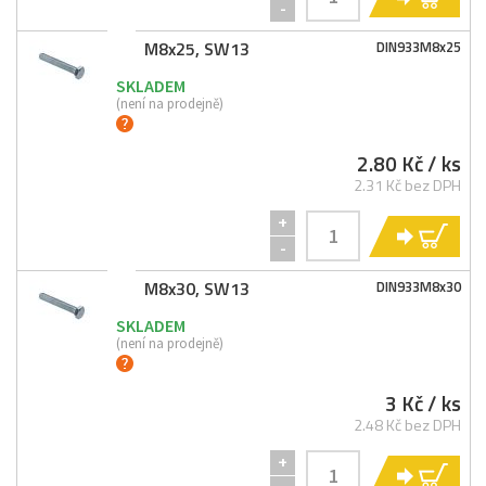
-
M8x25, SW13
DIN933M8x25
SKLADEM
(není na prodejně)
2.80 Kč
/ ks
2.31 Kč bez DPH
+
KO
-
M8x30, SW13
DIN933M8x30
SKLADEM
(není na prodejně)
3 Kč
/ ks
2.48 Kč bez DPH
+
KO