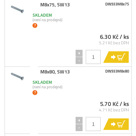
M8x75, SW13
DIN933M8x75
SKLADEM
(není na prodejně)
6.30 Kč
/ ks
5.21 Kč bez DPH
+
KO
-
M8x80, SW13
DIN933M8x80
SKLADEM
(není na prodejně)
5.70 Kč
/ ks
4.71 Kč bez DPH
+
KO
-