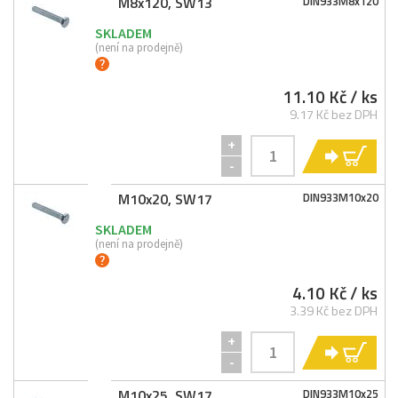
M8x120, SW13
DIN933M8x120
SKLADEM
(není na prodejně)
11.10 Kč
/ ks
9.17 Kč bez DPH
+
KO
-
M10x20, SW17
DIN933M10x20
SKLADEM
(není na prodejně)
4.10 Kč
/ ks
3.39 Kč bez DPH
+
KO
-
M10x25, SW17
DIN933M10x25