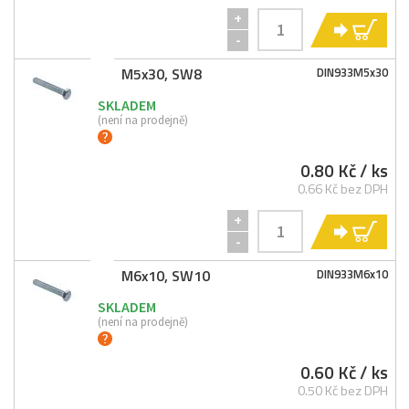
+
KO
-
M5x30, SW8
DIN933M5x30
SKLADEM
(není na prodejně)
0.80 Kč
/ ks
0.66 Kč bez DPH
+
KO
-
M6x10, SW10
DIN933M6x10
SKLADEM
(není na prodejně)
0.60 Kč
/ ks
0.50 Kč bez DPH