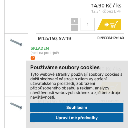
14.90 Kč
/ ks
12.31 Kč bez DPH
+
KO
-
M12x140, SW19
DIN933M12x140
SKLADEM
(není na prodejně)
22.10 Kč
/ ks
Používáme soubory cookies
18.26 Kč bez DPH
Tyto webové stránky používají soubory cookies a
další sledovací nástroje s cílem vylepšení
uživatelského prostředí, zobrazení
+
KO
přizpůsobeného obsahu a reklam, analýzy
-
návštěvnosti webových stránek a zjištění zdroje
návštěvnosti.
M12x150, SW19
DIN933M12x150
Souhlasím
SKLADEM
(není na prodejně)
Upravit mé předvolby