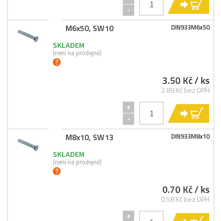
KO
-
M6x50, SW10
DIN933M6x50
SKLADEM
(není na prodejně)
3.50 Kč
/ ks
2.89 Kč bez DPH
+
KO
-
M8x10, SW13
DIN933M8x10
SKLADEM
(není na prodejně)
0.70 Kč
/ ks
0.58 Kč bez DPH
+