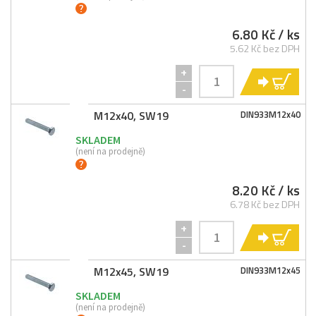
6.80 Kč
/ ks
5.62 Kč bez DPH
+
KO
-
M12x40, SW19
DIN933M12x40
SKLADEM
(není na prodejně)
8.20 Kč
/ ks
6.78 Kč bez DPH
+
KO
-
M12x45, SW19
DIN933M12x45
SKLADEM
(není na prodejně)