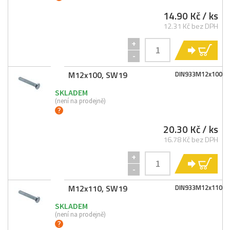
14.90 Kč
/ ks
12.31 Kč bez DPH
+
KO
-
M12x100, SW19
DIN933M12x100
SKLADEM
(není na prodejně)
20.30 Kč
/ ks
16.78 Kč bez DPH
+
KO
-
M12x110, SW19
DIN933M12x110
SKLADEM
(není na prodejně)