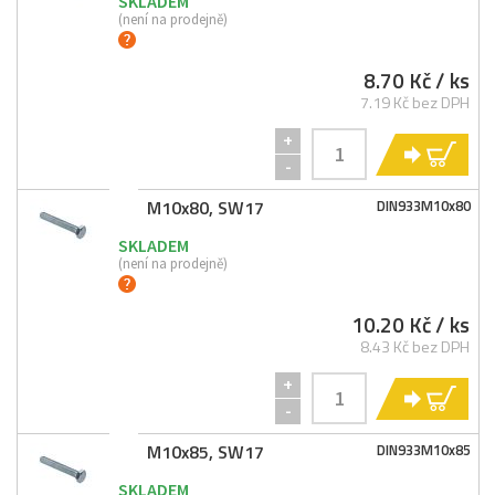
SKLADEM
(není na prodejně)
8.70 Kč
/ ks
7.19 Kč bez DPH
+
KO
-
M10x80, SW17
DIN933M10x80
SKLADEM
(není na prodejně)
10.20 Kč
/ ks
8.43 Kč bez DPH
+
KO
-
M10x85, SW17
DIN933M10x85
SKLADEM