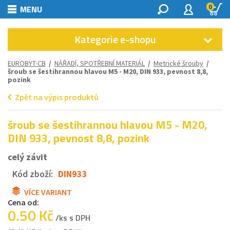
0
MENU
Kategorie e-shopu
EUROBYT-CB
/
NÁŘADÍ, SPOTŘEBNÍ MATERIÁL
/
Metrické šrouby
/
šroub se šestihrannou hlavou M5 - M20, DIN 933, pevnost 8,8,
pozink
Zpět na výpis produktů
šroub se šestihrannou hlavou M5 - M20,
DIN 933, pevnost 8,8, pozink
celý závit
Kód zboží:
DIN933
VÍCE VARIANT
Cena od:
0.50 Kč
/ks s DPH