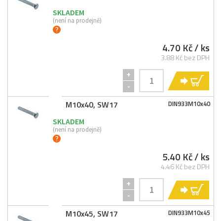
SKLADEM
(není na prodejně)
4.70 Kč
/ ks
3.88 Kč bez DPH
+
KO
-
M10x40, SW17
DIN933M10x40
SKLADEM
(není na prodejně)
5.40 Kč
/ ks
4.46 Kč bez DPH
+
KO
-
M10x45, SW17
DIN933M10x45