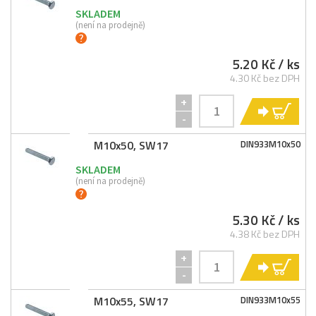
SKLADEM
(není na prodejně)
5.20 Kč
/ ks
4.30 Kč bez DPH
+
KO
-
M10x50, SW17
DIN933M10x50
SKLADEM
(není na prodejně)
5.30 Kč
/ ks
4.38 Kč bez DPH
+
KO
-
M10x55, SW17
DIN933M10x55