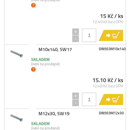
15 Kč
/ ks
12.40 Kč bez DPH
+
KO
-
M10x140, SW17
DIN933M10x140
SKLADEM
(není na prodejně)
15.10 Kč
/ ks
12.48 Kč bez DPH
+
KO
-
M12x30, SW19
DIN933M12x30
SKLADEM
(není na prodejně)