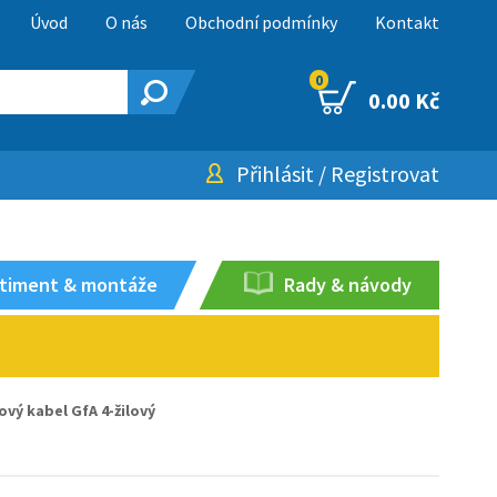
Úvod
O nás
Obchodní podmínky
Kontakt
0
0.00 Kč
Přihlásit
/
Registrovat
timent & montáže
Rady & návody
ový kabel GfA 4-žilový