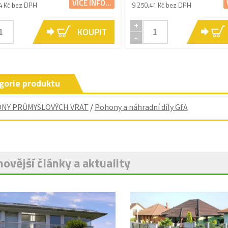
VÍCE INFO...
4 Kč bez DPH
9 250.41 Kč bez DPH
+
KOUPIT
-
gorie produktu
NY PRŮMYSLOVÝCH VRAT
/
Pohony a náhradní díly GfA
ovější články a aktuality