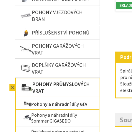
SKLAD
POHONY VJEZDOVÝCH
BRAN
PŘÍSLUŠENSTVÍ POHONŮ
POHONY GARÁŽOVÝCH
VRAT
Podr
DOPLŇKY GARÁŽOVÝCH
Spirá
VRAT
pro n
POHONY PRŮMYSLOVÝCH
Slouží
elekt
VRAT
Pohony a náhradní díly GfA
Pohony a náhradní díly
Souv
Sommer GIGASEDO
Řetízkový pohon a ostatní