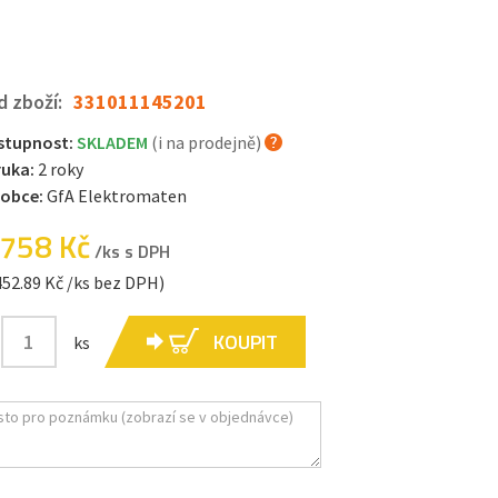
d zboží:
331011145201
stupnost:
SKLADEM
(i na prodejně)
ruka:
2 roky
robce:
GfA Elektromaten
 758 Kč
/ks s DPH
452.89 Kč /ks bez DPH)
KOUPIT
ks