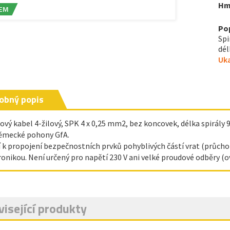
Hm
EM
Po
Spi
dél
Uka
obný popis
lový kabel 4-žilový, SPK 4 x 0,25 mm2, bez koncovek, délka spirál
ěmecké pohony GfA.
 k propojení bezpečnostních prvků pohyblivých částí vrat (průchozí
ronikou. Není určený pro napětí 230 V ani velké proudové odběry (ov
isející produkty