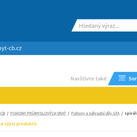
yt-cb.cz
Navštivte také:
Sor
-CB
/
POHONY PRŮMYSLOVÝCH VRAT
/
Pohony a náhradní díly GfA
/ spirál
na výpis produktů