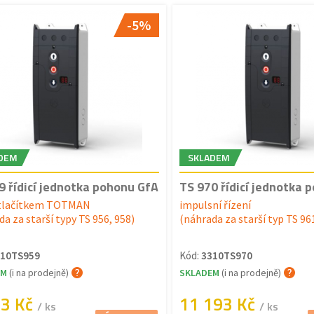
-5%
DEM
SKLADEM
9 řídicí jednotka pohonu GfA
TS 970 řídicí jednotka 
 tlačítkem TOTMAN
impulsní řízení
a za starší typy TS 956, 958)
(náhrada za starší typ TS 96
310TS959
Kód:
3310TS970
EM
(i na prodejně)
SKLADEM
(i na prodejně)
93 Kč
11 193 Kč
/ ks
/ ks