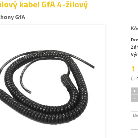
álový kabel GfA 4-žilový
ohony GfA
Kó
Do
Zá
Vý
1
(1 
+
-