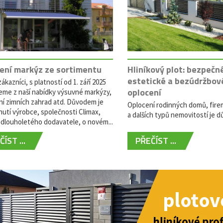
ení markýz ze sortimentu
Hliníkový plot: bezpečn
estetické a bezúdržbov
ákazníci, s platností od 1. září 2025
oplocení
eme z naší nabídky výsuvné markýzy,
ní zimních zahrad atd. Důvodem je
Oplocení rodinných domů, fire
utí výrobce, společnosti Climax,
a dalších typů nemovitostí je dů
dlouholetého dodavatele, o novém...
ÍST ...
PŘEČÍST ...