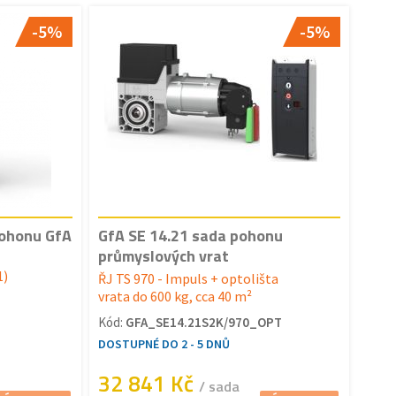
-5%
-5%
pohonu GfA
GfA SE 14.21 sada pohonu
průmyslových vrat
1)
ŘJ TS 970 - Impuls + optolišta
vrata do 600 kg, cca 40 m²
Kód:
GFA_SE14.21S2K/970_OPT
DOSTUPNÉ DO 2 - 5 DNŮ
32 841 Kč
/ sada