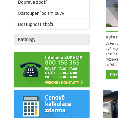
Doprava zboží
Odstoupení od smlouvy
Dostupnost zboží
Vyřaz
Katalogy
Vážení z
vyřazuj
zastíně
rozhodn
našeho 
PŘEČ