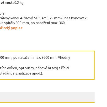
otnost:
0.2 kg
pis
rálový kabel 4-žilový, SPK 4 x 0,25 mm2, bez koncovek,
ka spirály 900 mm, po natažení max. 360...
ž celý popis >
y 900 mm, po natažení max. 3600 mm. Vhodný
ch dvířek, optolišty, pádové brzdy) s řídicí
ládání, signalizace apod.).