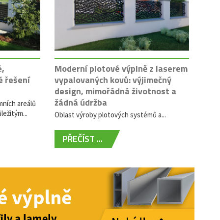
é,
Moderní plotové výplně z laserem
é řešení
vypalovaných kovů: výjimečný
design, mimořádná životnost a
žádná údržba
mních areálů
ležitým...
Oblast výroby plotových systémů a...
PŘEČÍST ...