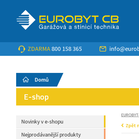
ZDARMA
800 158 365
info@eurob
Domů
E-shop
EUROBYT
Novinky v e-shopu
Zpět 
Nejprodávanější produkty