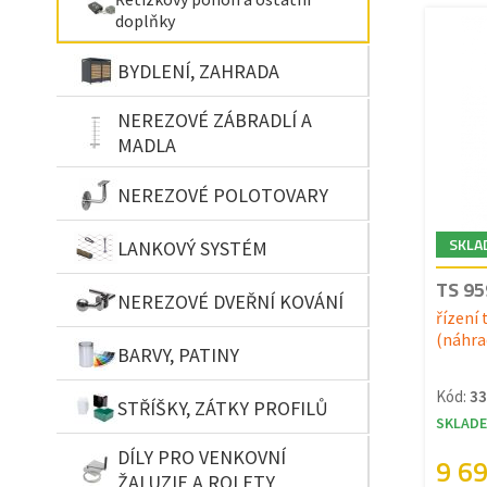
doplňky
BYDLENÍ, ZAHRADA
NEREZOVÉ ZÁBRADLÍ A
MADLA
NEREZOVÉ POLOTOVARY
SKLA
LANKOVÝ SYSTÉM
TS 95
NEREZOVÉ DVEŘNÍ KOVÁNÍ
řízení
(náhrad
BARVY, PATINY
Kód:
3
STŘÍŠKY, ZÁTKY PROFILŮ
SKLAD
DÍLY PRO VENKOVNÍ
9 6
ŽALUZIE A ROLETY