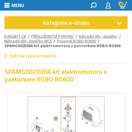
0
MENU
Kategorie e-shopu
EUROBYT-CB
/
PŘÍSLUŠENSTVÍ POHONŮ
/
Náhradní díly, doplňky
/
Náhradní díly, doplňky NICE
/
Posuvné ROBO RO600
/
SPAMG602D00A kit elektromotoru s pastorkem ROBO RO600
Zpět na výpis produktů
SPAMG602D00A kit elektromotoru s
pastorkem ROBO RO600