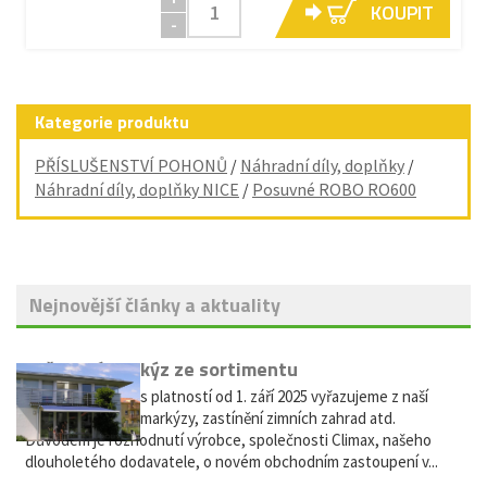
KOUPIT
-
Kategorie produktu
PŘÍSLUŠENSTVÍ POHONŮ
/
Náhradní díly, doplňky
/
Náhradní díly, doplňky NICE
/
Posuvné ROBO RO600
Nejnovější články a aktuality
Vyřazení markýz ze sortimentu
Vážení zákazníci, s platností od 1. září 2025 vyřazujeme z naší
nabídky výsuvné markýzy, zastínění zimních zahrad atd.
Důvodem je rozhodnutí výrobce, společnosti Climax, našeho
dlouholetého dodavatele, o novém obchodním zastoupení v...