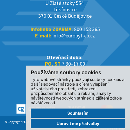
U Zlaté stoky 554
Litvínovice
370 01 České Budějovice
Infolinka ZDARMA:
800 158 365
E-mail:
info@eurobyt-cb.cz
Otevírací doba:
PO, ST
7.30–17.00
ÚT, ČT
7.30–16.00
Používáme soubory cookies
PÁ
7.30–14.00
Tyto webové stránky používají soubory cookies a
další sledovací nástroje s cílem vylepšení
uživatelského prostředí, zobrazení
přizpůsobeného obsahu a reklam, analýzy
návštěvnosti webových stránek a zjištění zdroje
návštěvnosti.
Souhlasím
© Copyright EUROBYT CB s.r.o. 2017-2026. All Rights Reserved.
Upravit mé předvolby
Tvorba www S2 STUDIO