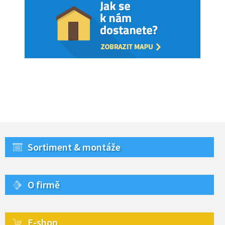
Sortiment & montáže
O firmě
E-shop