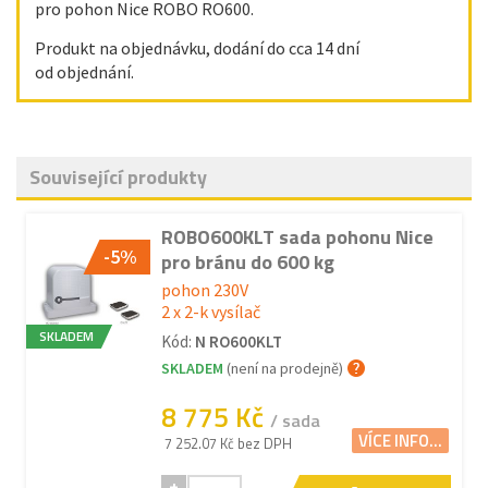
pro pohon Nice ROBO RO600.
Produkt na objednávku, dodání do cca 14 dní
od objednání.
Související produkty
ROBO600KLT sada pohonu Nice
-5%
pro bránu do 600 kg
pohon 230V
2 x 2-k vysílač
SKLADEM
Kód:
N RO600KLT
SKLADEM
(není na prodejně)
8 775 Kč
/ sada
VÍCE INFO...
7 252.07 Kč bez DPH
+