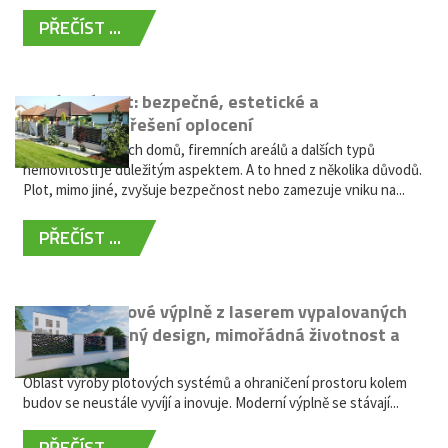
PŘEČÍST ...
Hliníkový plot: bezpečné, estetické a
bezúdržbové řešení oplocení
Oplocení rodinných domů, firemních areálů a dalších typů
nemovitostí je důležitým aspektem. A to hned z několika důvodů.
Plot, mimo jiné, zvyšuje bezpečnost nebo zamezuje vniku na...
PŘEČÍST ...
Moderní plotové výplně z laserem vypalovaných
kovů: výjimečný design, mimořádná životnost a
žádná údržba
Oblast výroby plotových systémů a ohraničení prostoru kolem
budov se neustále vyvíjí a inovuje. Moderní výplně se stávají...
PŘEČÍST ...