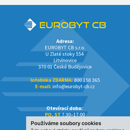
Adresa:
EUROBYT CB s.r.o.
U Zlaté stoky 554
Litvínovice
370 01 České Budějovice
Infolinka ZDARMA:
800 158 365
E-mail:
info@eurobyt-cb.cz
Otevírací doba:
PO, ST
7.30–17.00
ÚT, ČT
7.30–16.00
Používáme soubory cookies
PÁ
7.30–14.00