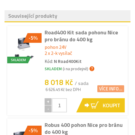
Související produkty
Road400 Kit sada pohonu Nice
-5%
pro bránu do 400 kg
pohon 24V
2 x 2-k vysílač
SKLADEM
Kód:
N Road400Kit
SKLADEM
(i na prodejně)
8 018 Kč
/ sada
VÍCE INFO...
6 626.45 Kč bez DPH
+
KOUPIT
-
Robus 400 pohon Nice pro bránu
-5%
do 400 kg