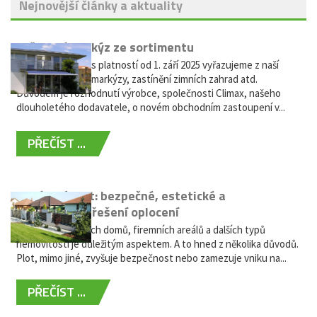
Nejnovější články a aktuality
Vyřazení markýz ze sortimentu
Vážení zákazníci, s platností od 1. září 2025 vyřazujeme z naší
nabídky výsuvné markýzy, zastínění zimních zahrad atd.
Důvodem je rozhodnutí výrobce, společnosti Climax, našeho
dlouholetého dodavatele, o novém obchodním zastoupení v...
PŘEČÍST ...
Hliníkový plot: bezpečné, estetické a
bezúdržbové řešení oplocení
Oplocení rodinných domů, firemních areálů a dalších typů
nemovitostí je důležitým aspektem. A to hned z několika důvodů.
Plot, mimo jiné, zvyšuje bezpečnost nebo zamezuje vniku na...
PŘEČÍST ...