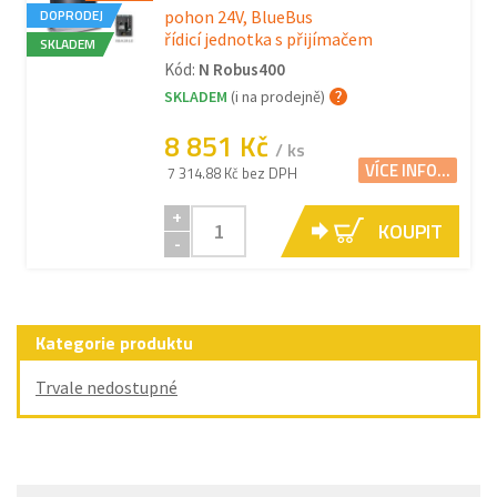
DOPRODEJ
pohon 24V, BlueBus
řídicí jednotka s přijímačem
SKLADEM
Kód:
N Robus400
SKLADEM
(i na prodejně)
8 851 Kč
/ ks
VÍCE INFO...
7 314.88 Kč bez DPH
+
KOUPIT
-
Kategorie produktu
Trvale nedostupné