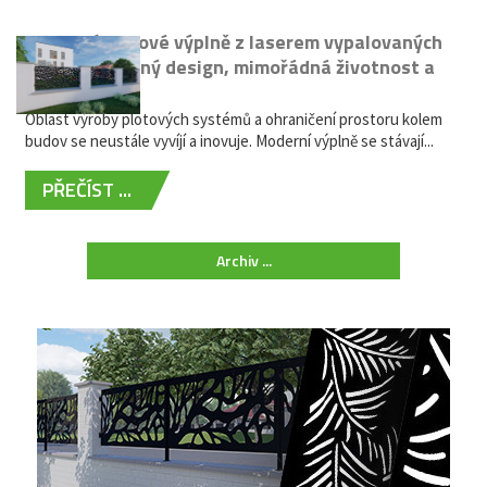
Moderní plotové výplně z laserem vypalovaných
kovů: výjimečný design, mimořádná životnost a
žádná údržba
Oblast výroby plotových systémů a ohraničení prostoru kolem
budov se neustále vyvíjí a inovuje. Moderní výplně se stávají...
PŘEČÍST ...
Archiv ...