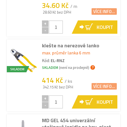
34.60 Kč
/ m
VÍCE INFO...
28.60 Kč bez DPH
+
KOUPIT
-
klešte na nerezové lanko
max. průměr lanka 6 mm
Kód:
EL-RNZ
SKLADEM
(není na prodejně)
SKLADEM
414 Kč
/ ks
VÍCE INFO...
342.15 Kč bez DPH
+
KOUPIT
-
MD GEL 454 univerzální
vteřinové lepidlo na kov, plast,