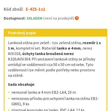
Kód zboží:
E-4ZS-1x1
Dostupnost:
SKLADEM
(není na prodejně)
Podrobný popis
Lanková stěna pro zeleň - tzv. zelená stěna,
rozměr 1 x
1 m
, kompletní set. Materiál
lanko ø 4 mm
, nerez
AISI316,
úchyty lanka broušená nerez
K320/AISI304. Při sestavení lankové stěny se příruby
umísťují ve vzdálenosti cca 50 x 50 cm od sebe. Tyto
vzdálenosti lze měnit podle potřeby nebo prostoru
na stěně.
Sada obsahuje
:
nerezové lanko ø 4 mm EB2-LA4, 10 m
nerezovou přírubu pro uchycení lanka na stěnu EB1-
GW01, 9 ks
plastové koncovky na lanko, PVC-LA4, 12 ks