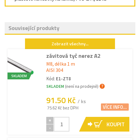
Související produkty
Zobrazit všechny...
závitová tyč nerez A2
M8, délka 1 m
AISI 304
SKLADEM
Kód:
E1-ZT8
SKLADEM
(není na prodejně)
91.50 Kč
/ ks
VÍCE INFO...
75.62 Kč bez DPH
+
KOUPIT
-