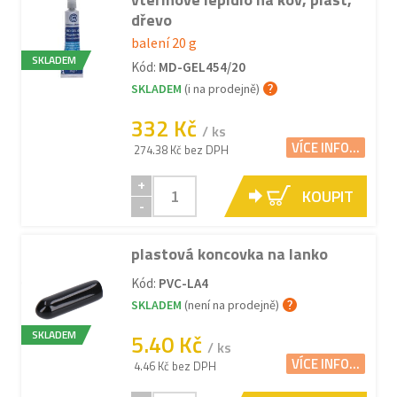
dřevo
balení 20 g
SKLADEM
Kód:
MD-GEL454/20
SKLADEM
(i na prodejně)
332 Kč
/ ks
VÍCE INFO...
274.38 Kč bez DPH
+
KOUPIT
-
plastová koncovka na lanko
Kód:
PVC-LA4
SKLADEM
(není na prodejně)
SKLADEM
5.40 Kč
/ ks
VÍCE INFO...
4.46 Kč bez DPH