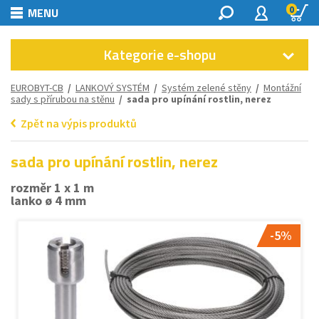
0
MENU
Kategorie e-shopu
EUROBYT-CB
/
LANKOVÝ SYSTÉM
/
Systém zelené stěny
/
Montážní
sady s přírubou na stěnu
/ sada pro upínání rostlin, nerez
Zpět na výpis produktů
sada pro upínání rostlin, nerez
rozměr 1 x 1 m
lanko ø 4 mm
-5%