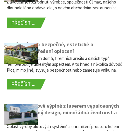
Důvodem je rozhodnutí výrobce, společnosti Climax, našeho
dlouholetého dodavatele, o novém obchodním zastoupení v...
PŘEČÍST ...
Hliníkový plot: bezpečné, estetické a
bezúdržbové řešení oplocení
Oplocení rodinných domů, firemních areálů a dalších typů
nemovitostí je důležitým aspektem. A to hned z několika důvodů.
Plot, mimo jiné, zvyšuje bezpečnost nebo zamezuje vniku na...
PŘEČÍST ...
Moderní plotové výplně z laserem vypalovaných
kovů: výjimečný design, mimořádná životnost a
žádná údržba
Oblast výroby plotových systémů a ohraničení prostoru kolem