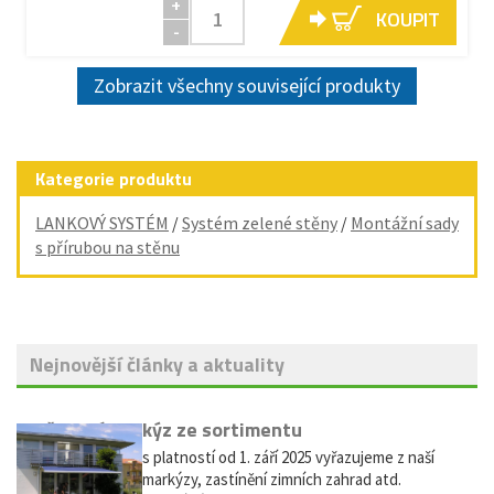
+
KOUPIT
-
Zobrazit všechny související produkty
Kategorie produktu
LANKOVÝ SYSTÉM
/
Systém zelené stěny
/
Montážní sady
s přírubou na stěnu
Nejnovější články a aktuality
Vyřazení markýz ze sortimentu
Vážení zákazníci, s platností od 1. září 2025 vyřazujeme z naší
nabídky výsuvné markýzy, zastínění zimních zahrad atd.