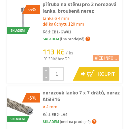
příruba na stěnu pro 2 nerezová
-5%
lanka, broušená nerez
lanka ø 4 mm
délka úchytu 120 mm
SKLADEM
Kód:
EB1-GW01
SKLADEM
(i na prodejně)
113 Kč
/ ks
VÍCE INFO...
93.39 Kč bez DPH
+
KOUPIT
-
nerezové lanko 7 x 7 drátů, nerez
-5%
AISI316
ø 4 mm
Kód:
EB2-LA4
SKLADEM
SKLADEM
(není na prodejně)