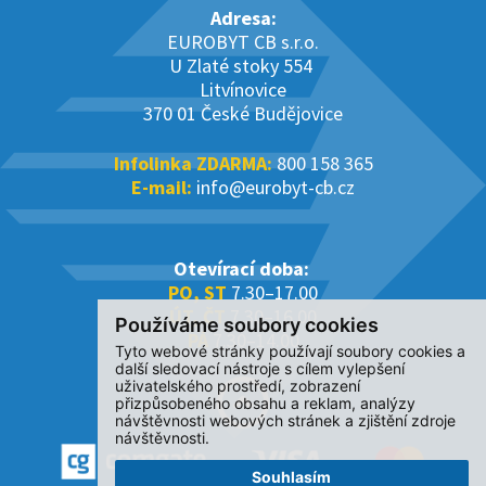
Adresa:
EUROBYT CB s.r.o.
U Zlaté stoky 554
Litvínovice
370 01 České Budějovice
Infolinka ZDARMA:
800 158 365
E-mail:
info@eurobyt-cb.cz
Otevírací doba:
PO, ST
7.30–17.00
ÚT, ČT
7.30–16.00
Používáme soubory cookies
PÁ
7.30–14.00
Tyto webové stránky používají soubory cookies a
další sledovací nástroje s cílem vylepšení
uživatelského prostředí, zobrazení
přizpůsobeného obsahu a reklam, analýzy
návštěvnosti webových stránek a zjištění zdroje
návštěvnosti.
Souhlasím