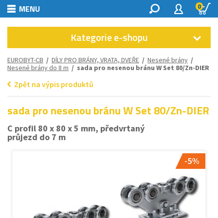
0
MENU
Kategorie e-shopu
EUROBYT-CB
/
DÍLY PRO BRÁNY, VRATA, DVEŘE
/
Nesené brány
/
Nesené brány do 8 m
/ sada pro nesenou bránu W Set 80/Zn-DIER
Zpět na výpis produktů
sada pro nesenou bránu W Set 80/Zn-DIER
C profil 80 x 80 x 5 mm, předvrtaný
průjezd do 7 m
-5%