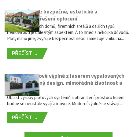
Hliníkový plot: bezpečné, estetické a
bezúdržbové řešení oplocení
Oplocení rodinných domů, firemních areálů a dalších typů
nemovitostí je důležitým aspektem. A to hned z několika důvodů.
Plot, mimo jiné, zvyšuje bezpečnost nebo zamezuje vniku na...
PŘEČÍST ...
Moderní plotové výplně z laserem vypalovaných
kovů: výjimečný design, mimořádná životnost a
žádná údržba
Oblast výroby plotových systémů a ohraničení prostoru kolem
budov se neustále vyvíjí a inovuje. Moderní výplně se stávají...
PŘEČÍST ...