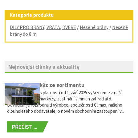
Kategorie produktu
DÍLY PRO BRÁNY, VRATA, DVEŘE
/
Nesené brány
/
Nesené
brány do 8 m
Nejnovější články a aktuality
Vyřazení markýz ze sortimentu
Vážení zákazníci, s platností od 1. září 2025 vyřazujeme z naší
nabídky výsuvné markýzy, zastínění zimních zahrad atd.
Důvodem je rozhodnutí výrobce, společnosti Climax, našeho
dlouholetého dodavatele, o novém obchodním zastoupení v...
PŘEČÍST ...