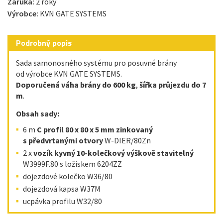
Záruka:
2 roky
Výrobce:
KVN GATE SYSTEMS
Podrobný popis
Sada samonosného systému pro posuvné brány
od výrobce KVN GATE SYSTEMS.
Doporučená váha brány do 600 kg
,
šířka průjezdu do 7
m
.
Obsah sady:
6 m
C profil 80 x 80 x 5 mm​
zinkovaný
s předvrtanými otvory
W-DIER/80Zn
2 x
vozík
kyvný 10-kolečkový
výškově stavitelný
W3999F.80 s ložiskem 6204ZZ
dojezdové kolečko W36/80
dojezdová kapsa W37M
ucpávka profilu W32/80