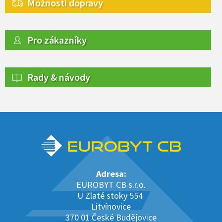
Možnosti dopravy
Pro zákazníky
Rady & návody
Adresa:
EUROBYT CB s.r.o.
U Zlaté stoky 554
Litvínovice
370 01 České Budějovice