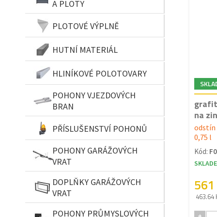
A PLOTY
PLOTOVÉ VÝPLNĚ
HUTNÍ MATERIÁL
HLINÍKOVÉ POLOTOVARY
SKLA
POHONY VJEZDOVÝCH
grafi
BRAN
na zin
odstín 
PŘÍSLUŠENSTVÍ POHONŮ
0,75 l
POHONY GARÁŽOVÝCH
Kód:
F0
VRAT
SKLAD
561
DOPLŇKY GARÁŽOVÝCH
VRAT
463.64 
POHONY PRŮMYSLOVÝCH
+