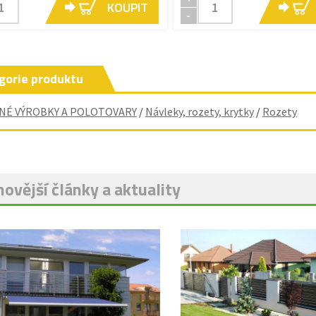
KOUPIT
-
gorie produktu
NÉ VÝROBKY A POLOTOVARY
/
Návleky, rozety, krytky
/
Rozety
ovější články a aktuality