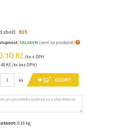
d zboží:
915
stupnost:
SKLADEM
(není na prodejně)
0.10 Kč
/ks s DPH
.40 Kč /ks bez DPH)
KOUPIT
ks
otnost:
0.16 kg