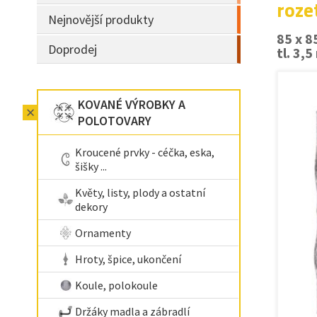
roze
Nejnovější produkty
85 x 
Doprodej
tl. 3,
KOVANÉ VÝROBKY A
POLOTOVARY
Kroucené prvky - céčka, eska,
šišky ...
Květy, listy, plody a ostatní
dekory
Ornamenty
Hroty, špice, ukončení
Koule, polokoule
Držáky madla a zábradlí