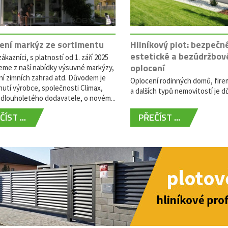
ení markýz ze sortimentu
Hliníkový plot: bezpečn
estetické a bezúdržbov
ákazníci, s platností od 1. září 2025
oplocení
eme z naší nabídky výsuvné markýzy,
ní zimních zahrad atd. Důvodem je
Oplocení rodinných domů, fire
utí výrobce, společnosti Climax,
a dalších typů nemovitostí je dů
dlouholetého dodavatele, o novém...
ÍST ...
PŘEČÍST ...