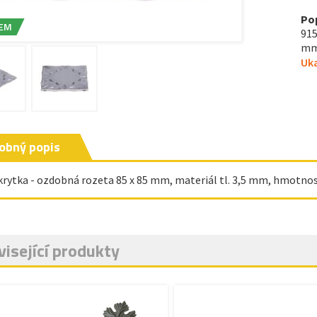
Po
EM
915
mm,
Uka
obný popis
 krytka - ozdobná rozeta 85 x 85 mm, materiál tl. 3,5 mm, hmotnos
isející produkty