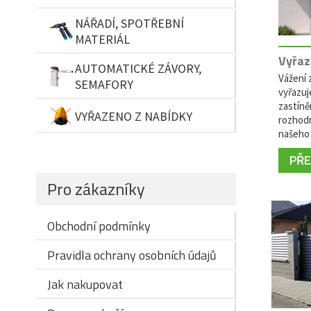
NÁŘADÍ, SPOTŘEBNÍ
MATERIÁL
Vyřaz
AUTOMATICKÉ ZÁVORY,
Vážení z
SEMAFORY
vyřazuj
zastíně
VYŘAZENO Z NABÍDKY
rozhodn
našeho 
PŘEČ
Pro zákazníky
Obchodní podmínky
Pravidla ochrany osobních údajů
Jak nakupovat