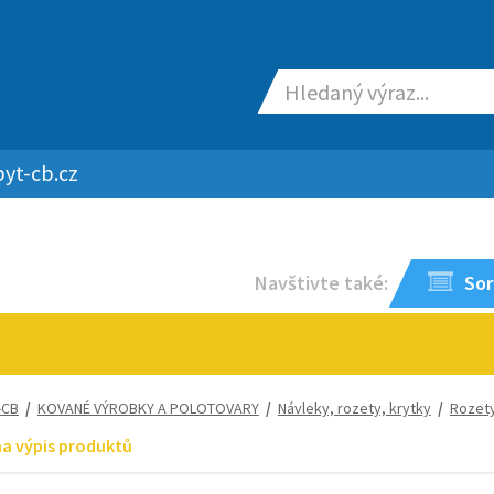
yt-cb.cz
Navštivte také:
Sor
-CB
/
KOVANÉ VÝROBKY A POLOTOVARY
/
Návleky, rozety, krytky
/
Rozet
na výpis produktů