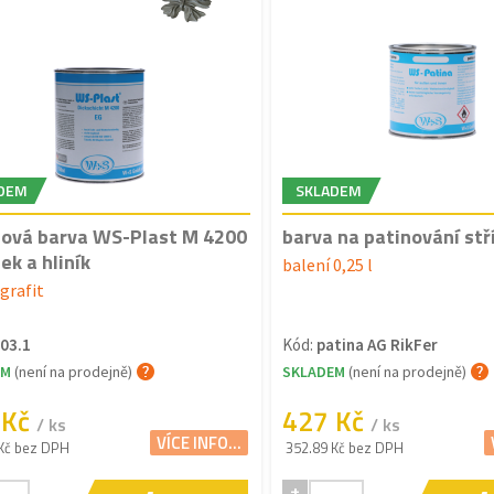
DEM
SKLADEM
tová barva WS-Plast M 4200
barva na patinování stř
ek a hliník
balení 0,25 l
grafit
03.1
Kód:
patina AG RikFer
EM
(není na prodejně)
SKLADEM
(není na prodejně)
 Kč
427 Kč
/ ks
/ ks
VÍCE INFO...
Kč bez DPH
352.89 Kč bez DPH
+