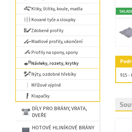
Kliky, štítky, koule, madla
SKLAD
Kované tyče a sloupky
Zdobené profily
Madlové profily, ukončení
Profily na spony, spony
Podr
Návleky, rozety, krytky
Nýty, ozdobné hřebíky
915 -
Mřížové výplně
Klapačky
Souv
DÍLY PRO BRÁNY, VRATA,
DVEŘE
HOTOVÉ HLINÍKOVÉ BRÁNY