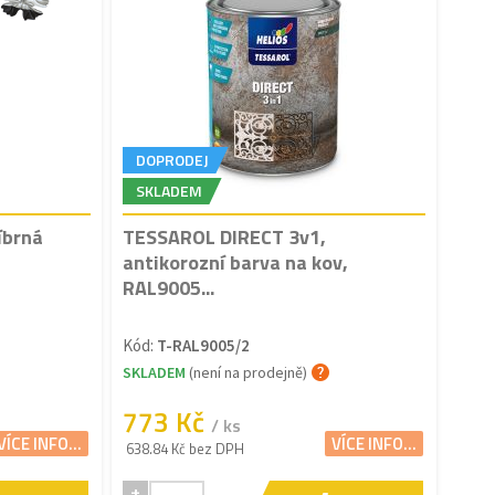
DOPRODEJ
SKLADEM
íbrná
TESSAROL DIRECT 3v1,
antikorozní barva na kov,
RAL9005...
Kód:
T-RAL9005/2
SKLADEM
(není na prodejně)
773 Kč
/ ks
VÍCE INFO...
VÍCE INFO...
638.84 Kč bez DPH
+