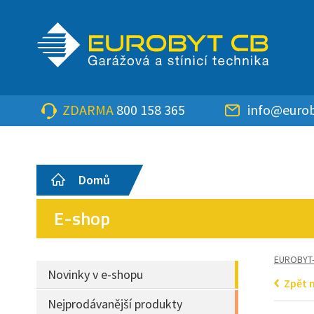
ZDARMA
800 158 365
info@eurob
Domů
E-shop
EUROBYT
Novinky v e-shopu
Zpět 
Nejprodávanější produkty