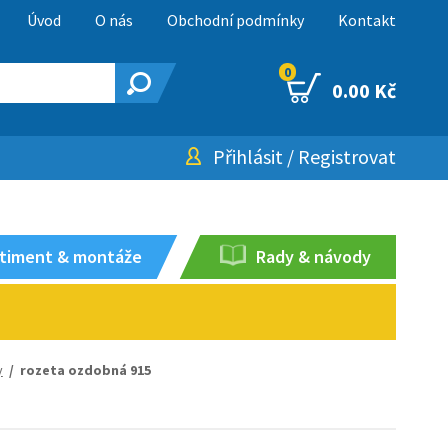
Úvod
O nás
Obchodní podmínky
Kontakt
0
0.00 Kč
Přihlásit
/
Registrovat
timent & montáže
Rady & návody
y
/ rozeta ozdobná 915