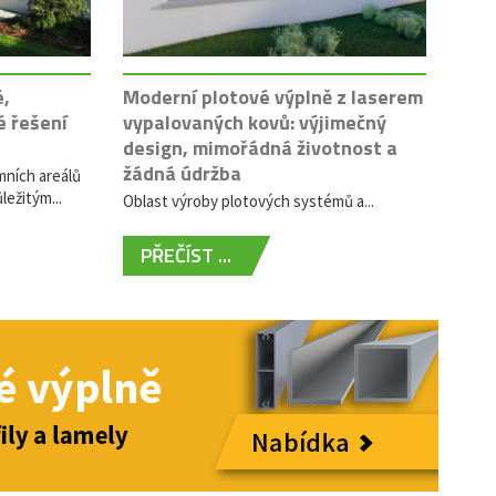
é,
Moderní plotové výplně z laserem
é řešení
vypalovaných kovů: výjimečný
design, mimořádná životnost a
žádná údržba
mních areálů
ležitým...
Oblast výroby plotových systémů a...
PŘEČÍST ...