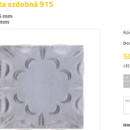
ta ozdobná 915
85 mm
5 mm
Kó
Do
5
(41
+
-
Hm