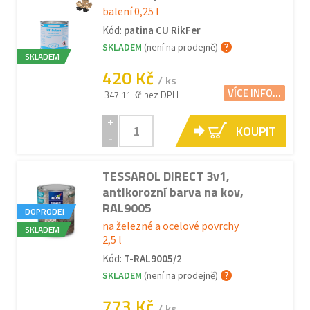
balení 0,25 l
Kód:
patina CU RikFer
SKLADEM
(není na prodejně)
SKLADEM
420 Kč
/ ks
VÍCE INFO...
347.11 Kč bez DPH
+
KOUPIT
-
TESSAROL DIRECT 3v1,
antikorozní barva na kov,
RAL9005
DOPRODEJ
na železné a ocelové povrchy
SKLADEM
2,5 l
Kód:
T-RAL9005/2
SKLADEM
(není na prodejně)
773 Kč
/ ks