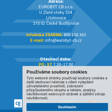
Adresa:
EUROBYT CB s.r.o.
U Zlaté stoky 554
Litvínovice
370 01 České Budějovice
Infolinka ZDARMA:
800 158 365
E-mail:
info@eurobyt-cb.cz
Otevírací doba:
PO, ST
7.30–17.00
ÚT, ČT
7.30–16.00
Používáme soubory cookies
PÁ
7.30–14.00
Tyto webové stránky používají soubory cookies a
další sledovací nástroje s cílem vylepšení
uživatelského prostředí, zobrazení
přizpůsobeného obsahu a reklam, analýzy
návštěvnosti webových stránek a zjištění zdroje
návštěvnosti.
Souhlasím