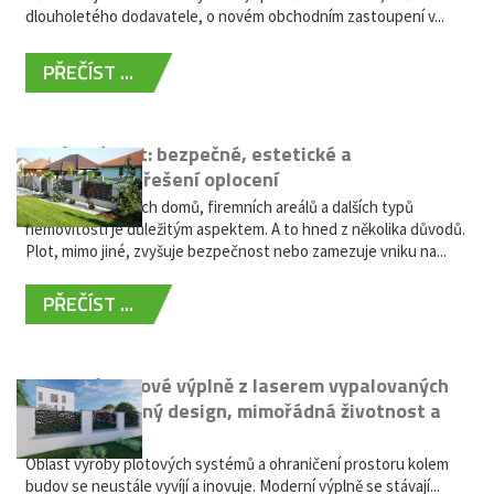
dlouholetého dodavatele, o novém obchodním zastoupení v...
PŘEČÍST ...
Hliníkový plot: bezpečné, estetické a
bezúdržbové řešení oplocení
Oplocení rodinných domů, firemních areálů a dalších typů
nemovitostí je důležitým aspektem. A to hned z několika důvodů.
Plot, mimo jiné, zvyšuje bezpečnost nebo zamezuje vniku na...
PŘEČÍST ...
Moderní plotové výplně z laserem vypalovaných
kovů: výjimečný design, mimořádná životnost a
žádná údržba
Oblast výroby plotových systémů a ohraničení prostoru kolem
budov se neustále vyvíjí a inovuje. Moderní výplně se stávají...