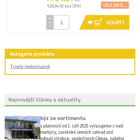
VÍCE INFO...
638.84 Kč bez DPH
+
KOUPIT
-
Kategorie produktu
Trvale nedostupné
Nejnovější články a aktuality
Vyřazení markýz ze sortimentu
Vážení zákazníci, s platností od 1. září 2025 vyřazujeme z naší
nabídky výsuvné markýzy, zastínění zimních zahrad atd.
Důvodem je rozhodnutí výrobce, společnosti Climax, našeho