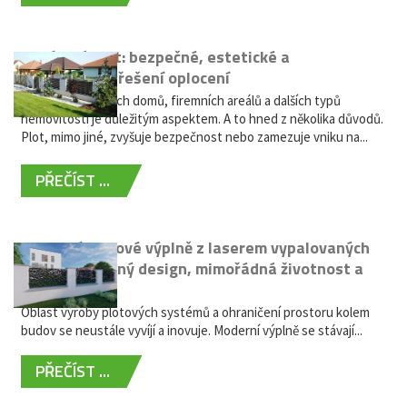
Hliníkový plot: bezpečné, estetické a
bezúdržbové řešení oplocení
Oplocení rodinných domů, firemních areálů a dalších typů
nemovitostí je důležitým aspektem. A to hned z několika důvodů.
Plot, mimo jiné, zvyšuje bezpečnost nebo zamezuje vniku na...
PŘEČÍST ...
Moderní plotové výplně z laserem vypalovaných
kovů: výjimečný design, mimořádná životnost a
žádná údržba
Oblast výroby plotových systémů a ohraničení prostoru kolem
budov se neustále vyvíjí a inovuje. Moderní výplně se stávají...
PŘEČÍST ...