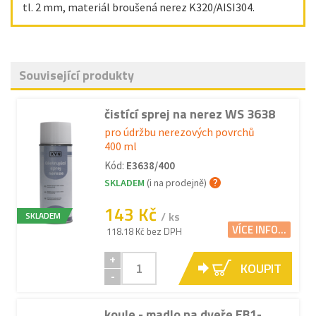
tl. 2 mm, materiál broušená nerez K320/AISI304.
Související produkty
čistící sprej na nerez WS 3638
pro údržbu nerezových povrchů
400 ml
Kód:
E3638/400
SKLADEM
(i na prodejně)
143 Kč
/ ks
SKLADEM
VÍCE INFO...
118.18 Kč bez DPH
+
KOUPIT
-
koule - madlo na dveře EB1-