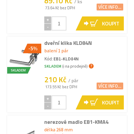
89.10 Kč
/ ks
VÍCE INFO...
73.64 Kč bez DPH
+
KOUPIT
-
dveřní klika KLD84N
-5%
balení 1 pár
Kód:
EB1-KLD84N
SKLADEM
(i na prodejně)
SKLADEM
210 Kč
/ pár
VÍCE INFO...
173.55 Kč bez DPH
+
KOUPIT
-
nerezové madlo EB1-KMA4
délka 268 mm