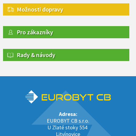
Možnosti dopravy
Pro zákazníky
Rady & návody
Adresa:
EUROBYT CB s.r.o.
U Zlaté stoky 554
Litvínovice