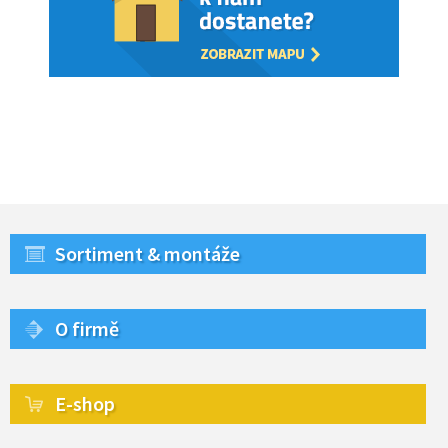
Sortiment & montáže
O firmě
E-shop