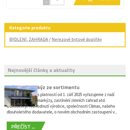
-
Kategorie produktu
BYDLENÍ, ZAHRADA
/
Nerezové bytové doplňky
Nejnovější články a aktuality
Vyřazení markýz ze sortimentu
Vážení zákazníci, s platností od 1. září 2025 vyřazujeme z naší
nabídky výsuvné markýzy, zastínění zimních zahrad atd.
Důvodem je rozhodnutí výrobce, společnosti Climax, našeho
dlouholetého dodavatele, o novém obchodním zastoupení v...
PŘEČÍST ...