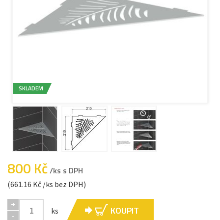
SKLADEM
800 Kč
/ks s DPH
(661.16 Kč /ks bez DPH)
+
KOUPIT
ks
-