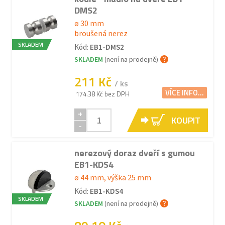
DMS2
ø 30 mm
broušená nerez
SKLADEM
Kód:
EB1-DMS2
SKLADEM
(není na prodejně)
211 Kč
/ ks
VÍCE INFO...
174.38 Kč bez DPH
+
KOUPIT
-
nerezový doraz dveří s gumou
EB1-KDS4
ø 44 mm, výška 25 mm
Kód:
EB1-KDS4
SKLADEM
SKLADEM
(není na prodejně)