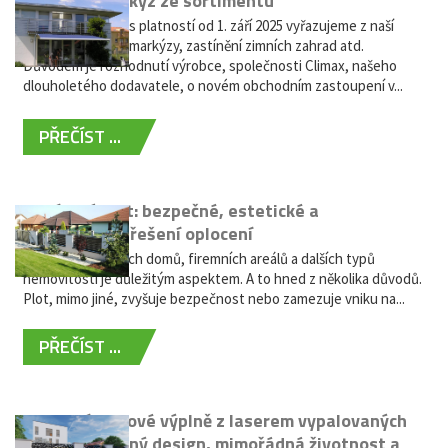
Vyřazení markýz ze sortimentu
Vážení zákazníci, s platností od 1. září 2025 vyřazujeme z naší
nabídky výsuvné markýzy, zastínění zimních zahrad atd.
Důvodem je rozhodnutí výrobce, společnosti Climax, našeho
dlouholetého dodavatele, o novém obchodním zastoupení v...
PŘEČÍST ...
Hliníkový plot: bezpečné, estetické a
bezúdržbové řešení oplocení
Oplocení rodinných domů, firemních areálů a dalších typů
nemovitostí je důležitým aspektem. A to hned z několika důvodů.
Plot, mimo jiné, zvyšuje bezpečnost nebo zamezuje vniku na...
PŘEČÍST ...
Moderní plotové výplně z laserem vypalovaných
kovů: výjimečný design, mimořádná životnost a