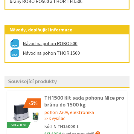
brány ROBO RO500 a THOR TH1500 .
Návody, doplňující informace
Návod na pohon ROBO 500
Návod na pohon THOR 1500
Související produkty
TH1500 Kit sada pohonu Nice pro
-5%
bránu do 1500 kg
pohon 230V, elektronika
2-k vysílač
SKLADEM
Kód:
N TH1500Kit
SKLADEM
(není na prodejně)