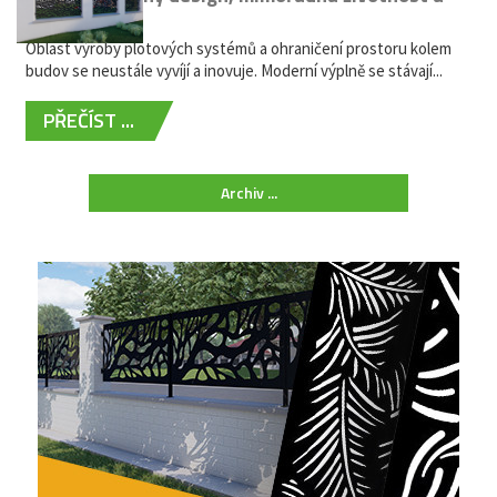
žádná údržba
Oblast výroby plotových systémů a ohraničení prostoru kolem
budov se neustále vyvíjí a inovuje. Moderní výplně se stávají...
PŘEČÍST ...
Archiv ...