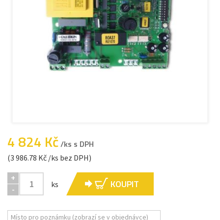
4 824 Kč
/ks s DPH
(3 986.78 Kč /ks bez DPH)
+
KOUPIT
ks
-