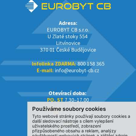
Adresa:
EUROBYT CB s.r.o.
U Zlaté stoky 554
Litvínovice
370 01 České Budějovice
Infolinka ZDARMA:
800 158 365
E-mail:
info@eurobyt-cb.cz
Otevírací doba:
PO, ST
7.30–17.00
ÚT, ČT
7.30–16.00
Používáme soubory cookies
PÁ
7.30–14.00
Tyto webové stránky používají soubory cookies a
další sledovací nástroje s cílem vylepšení
uživatelského prostředí, zobrazení
přizpůsobeného obsahu a reklam, analýzy
návštěvnosti webových stránek a zjištění zdroje