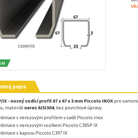
Uka
EM
obný popis
/IX - nosný vodící profil 67 x 67 x 3 mm Piccolo INOX
pro samono
do, materiál
nerez AISI304
, bez povrchové úpravy.
binace s nerezovým profilem v sadě Piccolo Inox
binace s nerezovým vozíkem Piccolo C395P IX
binace s kapsou Piccolo C397 IX