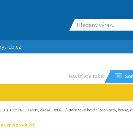
yt-cb.cz
Navštivte také:
Sor
-CB
/
DÍLY PRO BRÁNY, VRATA, DVEŘE
/
Nerezové kování pro vrata, brány, 
na výpis produktů