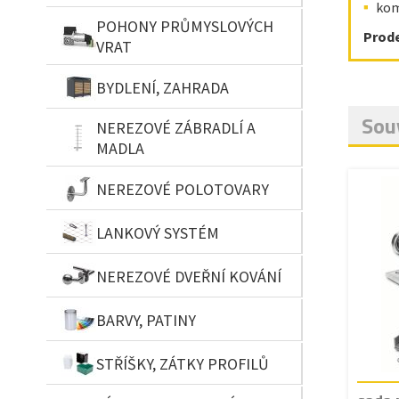
kom
POHONY PRŮMYSLOVÝCH
Prodej
VRAT
BYDLENÍ, ZAHRADA
Souv
NEREZOVÉ ZÁBRADLÍ A
MADLA
NEREZOVÉ POLOTOVARY
LANKOVÝ SYSTÉM
NEREZOVÉ DVEŘNÍ KOVÁNÍ
BARVY, PATINY
STŘÍŠKY, ZÁTKY PROFILŮ