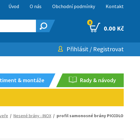
Úvod
O nás
Obchodní podmínky
Kontakt
0
0.00 Kč
Přihlásit
/
Registrovat
timent & montáže
Rady & návody
dveře
/
Nesené brány - INOX
/ profil samonosné brány PICCOLO