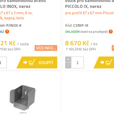
pro samonosnou bránu
vozík pro samonosnou 
LO INOX, nerez
PICCOLO IX, nerez
67 x 67 x 3 mm, 6 m,
pro profil 67 x 67 mm Piccol
ík, kapsa, kolo
Set-P/INOX-K
Kód:
C395P-IX
TAZ
SKLADEM
(není na prodejně)
321 Kč
8 670 Kč
/ sada
/ ks
VÍCE INFO...
79 Kč bez DPH
7 165.29 Kč bez DPH
+
KOUPIT
-