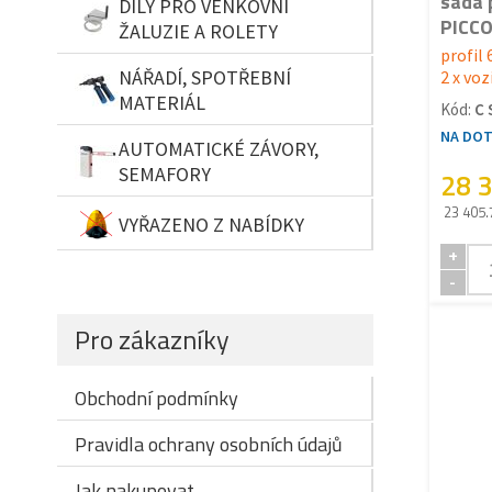
sada 
DÍLY PRO VENKOVNÍ
PICCO
ŽALUZIE A ROLETY
profil 
NÁŘADÍ, SPOTŘEBNÍ
2 x voz
MATERIÁL
Kód:
C 
NA DO
AUTOMATICKÉ ZÁVORY,
SEMAFORY
28 
23 405.
VYŘAZENO Z NABÍDKY
+
-
Pro zákazníky
Obchodní podmínky
Pravidla ochrany osobních údajů
Jak nakupovat