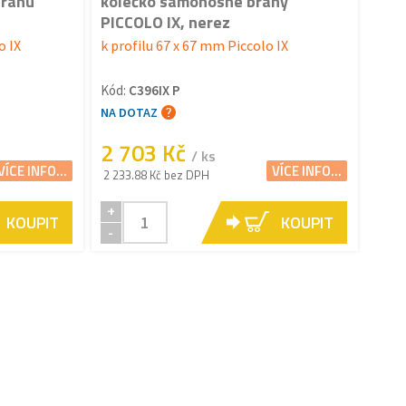
bránu
kolečko samonosné brány
PICCOLO IX, nerez
o IX
k profilu 67 x 67 mm Piccolo IX
Kód:
C396IX P
NA DOTAZ
2 703 Kč
/ ks
VÍCE INFO...
VÍCE INFO...
2 233.88 Kč bez DPH
+
KOUPIT
KOUPIT
-