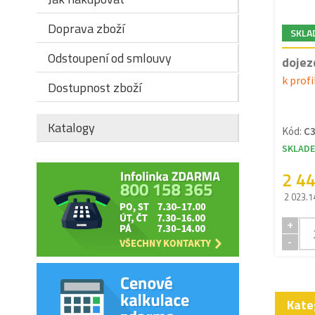
Doprava zboží
SKLA
Odstoupení od smlouvy
dojez
k profi
Dostupnost zboží
Katalogy
Kód:
C3
SKLAD
2 4
2 023.1
+
-
Kate