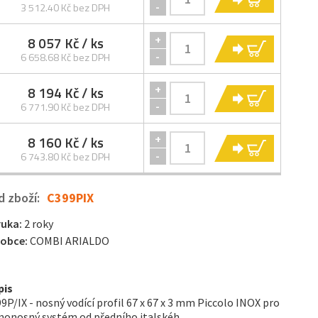
-
3 512.40 Kč bez DPH
8 057 Kč
/ ks
+
KOUPIT
-
6 658.68 Kč bez DPH
8 194 Kč
/ ks
+
KOUPIT
-
6 771.90 Kč bez DPH
8 160 Kč
/ ks
+
KOUPIT
-
6 743.80 Kč bez DPH
d zboží:
C399PIX
ruka:
2 roky
robce:
COMBI ARIALDO
pis
9P/IX - nosný vodící profil 67 x 67 x 3 mm Piccolo INOX pro
onosný systém od předního italskéh...