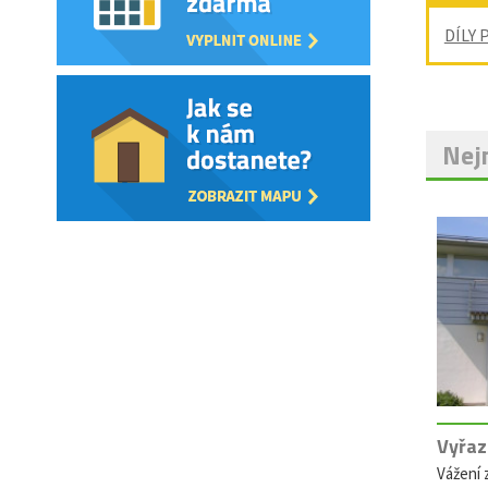
DÍLY 
Nejn
Vyřaz
Vážení z