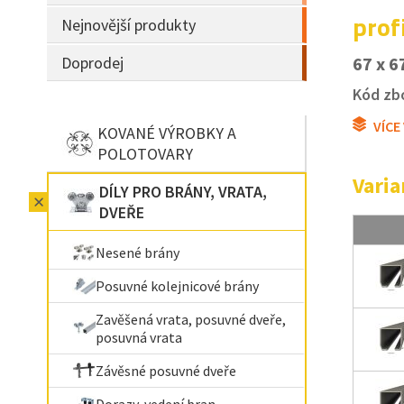
prof
Nejnovější produkty
Doprodej
67 x 6
Kód zbo
VÍCE
KOVANÉ VÝROBKY A
POLOTOVARY
Varia
DÍLY PRO BRÁNY, VRATA,
DVEŘE
Nesené brány
Posuvné kolejnicové brány
Zavěšená vrata, posuvné dveře,
posuvná vrata
Závěsné posuvné dveře