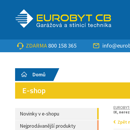
ZDARMA
800 158 365
info@eurob
Domů
E-shop
EUROBYT
IX, nerez
Novinky v e-shopu
Zpět 
Nejprodávanější produkty