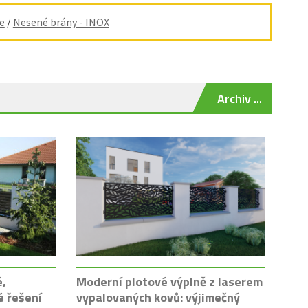
e
/
Nesené brány - INOX
Archiv ...
é,
Moderní plotové výplně z laserem
é řešení
vypalovaných kovů: výjimečný