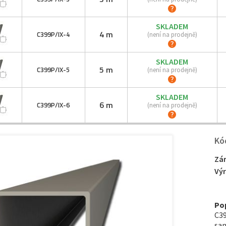
SKLADEM
4 m
C399P/IX-
4
(není na prodejně)
SKLADEM
5 m
C399P/IX-
5
(není na prodejně)
SKLADEM
6 m
C399P/IX-
6
(není na prodejně)
Kó
Zá
Vý
Po
C39
sam