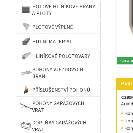
HOTOVÉ HLINÍKOVÉ BRÁNY
A PLOTY
PLOTOVÉ VÝPLNĚ
HUTNÍ MATERIÁL
HLINÍKOVÉ POLOTOVARY
SKLAD
POHONY VJEZDOVÝCH
BRAN
Podr
PŘÍSLUŠENSTVÍ POHONŮ
C399P
POHONY GARÁŽOVÝCH
Arial
VRAT
kom
kom
DOPLŇKY GARÁŽOVÝCH
kom
VRAT