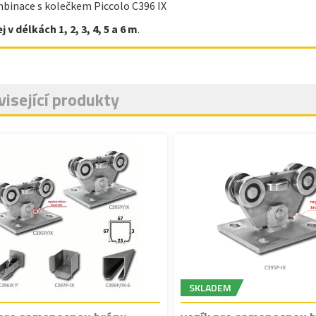
binace s kolečkem Piccolo C396 IX
 v délkách 1, 2, 3, 4, 5 a 6 m
.
isející produkty
SKLADEM