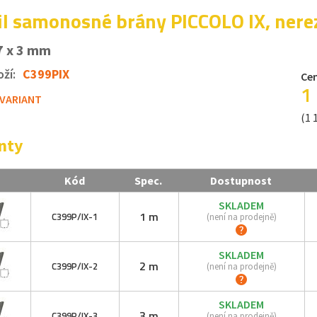
il samonosné brány PICCOLO IX, nere
7 x 3 mm
ží:
C399PIX
Cen
1
 VARIANT
(1 
nty
Kód
Spec.
Dostupnost
SKLADEM
1 m
C399P/IX-
1
(není na prodejně)
SKLADEM
2 m
C399P/IX-
2
(není na prodejně)
SKLADEM
3 m
C399P/IX-
3
(není na prodejně)