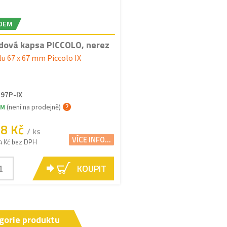
DEM
dová kapsa PICCOLO, nerez
lu 67 x 67 mm Piccolo IX
97P-IX
EM
(není na prodejně)
48 Kč
/ ks
VÍCE INFO...
4 Kč bez DPH
KOUPIT
gorie produktu