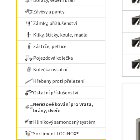
Dorazy, vedení bran
Závěsy a panty
Zámky, příslušenství
Kliky, štítky, koule, madla
Zástrče, petlice
Pojezdová kolečka
Kolečka ostatní
Hřebeny proti přelezení
Ostatní příslušenství
Nerezové kování pro vrata,
brány, dveře
Hliníkový samonosný systém
Sortiment LOCINOX®