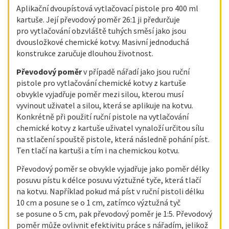
Aplikační dvoupístová vytlačovací pistole pro 400 ml
kartuše. Její převodový poměr 26:1 ji předurčuje
pro vytlačování obzvláště tuhých směsí jako jsou
dvousložkové chemické kotvy. Masivní jednoduchá
konstrukce zaručuje dlouhou životnost.
Převodový poměr
v případě nářadí jako jsou ruční
pistole pro vytlačování chemické kotvy z kartuše
obvykle vyjadřuje poměr mezi silou, kterou musí
vyvinout uživatel a silou, která se aplikuje na kotvu.
Konkrétně při použití ruční pistole na vytlačování
chemické kotvy z kartuše uživatel vynaloží určitou sílu
na stlačení spouště pistole, která následně pohání píst.
Ten tlačí na kartuši a tím i na chemickou kotvu.
Převodový poměr se obvykle vyjadřuje jako poměr délky
posuvu pístu k délce posuvu výztužné tyče, která tlačí
na kotvu. Například pokud má píst v ruční pistoli délku
10 cm a posune se o 1 cm, zatímco výztužná tyč
se posune o 5 cm, pak převodový poměr je 1:5. Převodový
poměr může ovlivnit efektivitu práce s nářadím, jelikož