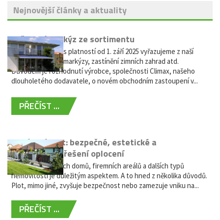
Nejnovější články a aktuality
Vyřazení markýz ze sortimentu
Vážení zákazníci, s platností od 1. září 2025 vyřazujeme z naší
nabídky výsuvné markýzy, zastínění zimních zahrad atd.
Důvodem je rozhodnutí výrobce, společnosti Climax, našeho
dlouholetého dodavatele, o novém obchodním zastoupení v...
PŘEČÍST ...
Hliníkový plot: bezpečné, estetické a
bezúdržbové řešení oplocení
Oplocení rodinných domů, firemních areálů a dalších typů
nemovitostí je důležitým aspektem. A to hned z několika důvodů.
Plot, mimo jiné, zvyšuje bezpečnost nebo zamezuje vniku na...
PŘEČÍST ...