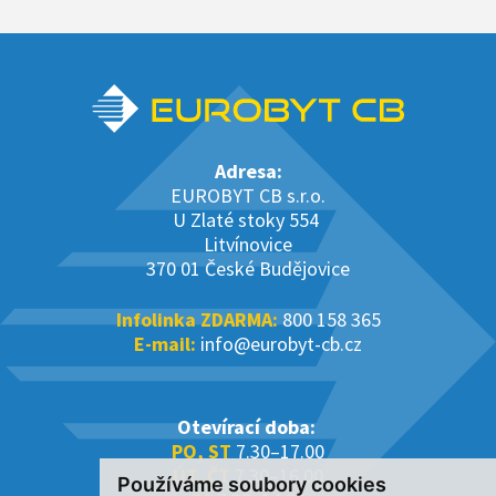
Adresa:
EUROBYT CB s.r.o.
U Zlaté stoky 554
Litvínovice
370 01 České Budějovice
Infolinka ZDARMA:
800 158 365
E-mail:
info@eurobyt-cb.cz
Otevírací doba:
PO, ST
7.30–17.00
ÚT, ČT
7.30–16.00
Používáme soubory cookies