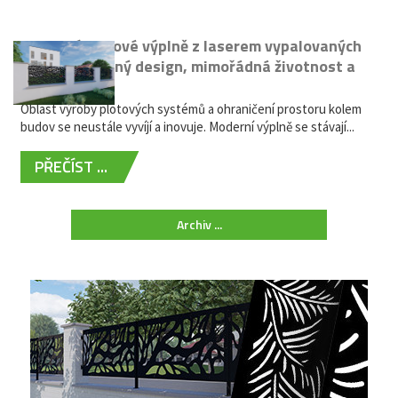
Moderní plotové výplně z laserem vypalovaných
kovů: výjimečný design, mimořádná životnost a
žádná údržba
Oblast výroby plotových systémů a ohraničení prostoru kolem
budov se neustále vyvíjí a inovuje. Moderní výplně se stávají...
PŘEČÍST ...
Archiv ...