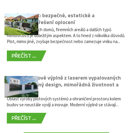
Hliníkový plot: bezpečné, estetické a
bezúdržbové řešení oplocení
Oplocení rodinných domů, firemních areálů a dalších typů
nemovitostí je důležitým aspektem. A to hned z několika důvodů.
Plot, mimo jiné, zvyšuje bezpečnost nebo zamezuje vniku na...
PŘEČÍST ...
Moderní plotové výplně z laserem vypalovaných
kovů: výjimečný design, mimořádná životnost a
žádná údržba
Oblast výroby plotových systémů a ohraničení prostoru kolem
budov se neustále vyvíjí a inovuje. Moderní výplně se stávají...
PŘEČÍST ...