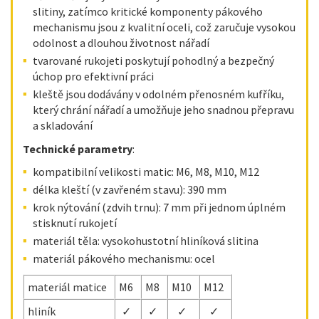
slitiny, zatímco kritické komponenty pákového
mechanismu jsou z kvalitní oceli, což zaručuje vysokou
odolnost a dlouhou životnost nářadí
tvarované rukojeti poskytují pohodlný a bezpečný
úchop pro efektivní práci
kleště jsou dodávány v odolném přenosném kufříku,
který chrání nářadí a umožňuje jeho snadnou přepravu
a skladování
Technické parametry
:
kompatibilní velikosti matic: M6, M8, M10, M12
délka kleští (v zavřeném stavu): 390 mm
krok nýtování (zdvih trnu): 7 mm při jednom úplném
stisknutí rukojetí
materiál těla: vysokohustotní hliníková slitina
materiál pákového mechanismu: ocel
materiál matice
M6
M8
M10
M12
hliník
✓
✓
✓
✓