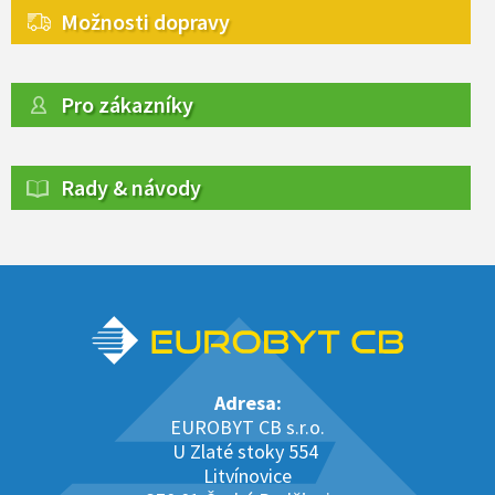
Možnosti dopravy
Pro zákazníky
Rady & návody
Adresa:
EUROBYT CB s.r.o.
U Zlaté stoky 554
Litvínovice