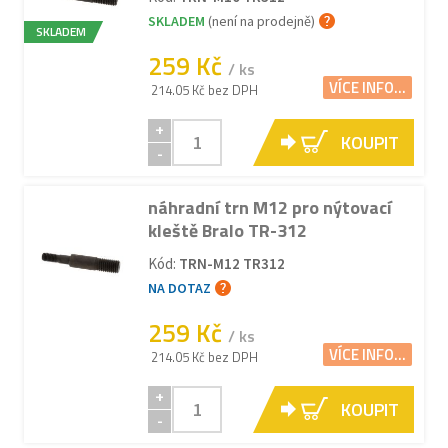
SKLADEM
(není na prodejně)
SKLADEM
259 Kč
/ ks
VÍCE INFO...
214.05 Kč bez DPH
+
KOUPIT
-
náhradní trn M12 pro nýtovací
kleště Bralo TR-312
Kód:
TRN-M12 TR312
NA DOTAZ
259 Kč
/ ks
VÍCE INFO...
214.05 Kč bez DPH
+
KOUPIT
-