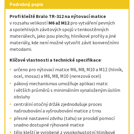
Podrobný popis
Profi kleště Bralo TR-312 na nýtovací matice
v rozsahu velikostí
M6 až M12
pro vytváření pevných
a spolehlivých závitových spojů v tenkostěnných
materiálech, jako jsou plechy, hliníkové profily a jiné
materiály, kde není možné vytvořit závit konvenčními
metodami.
Klíčové vlastnosti a technické specifikace
:
určeno pro nýtovací matice M6, M8, M10 a M12 (hliník,
ocel, mosaz) a M6, M8, M10 (nerezová ocel)
pákový mechanismus umožňuje aplikaci matic
i větších průměrů s minimálním vynaloženým úsilím
obsluhy
centrální otočný držák zjednodušuje proces
našroubování a vyšroubování matice z trnu
přesné nastavení zdvihu (tahu) se provádí pomocí
snadno dostupné rýhované matice
tělo kleští je vyrobené z vysokohustotní hliníkové