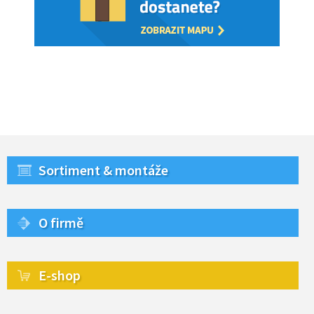
Sortiment & montáže
O firmě
E-shop