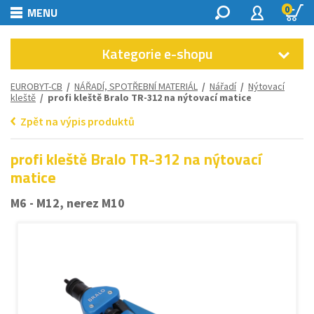
0
MENU
Kategorie e-shopu
EUROBYT-CB
/
NÁŘADÍ, SPOTŘEBNÍ MATERIÁL
/
Nářadí
/
Nýtovací
kleště
/ profi kleště Bralo TR-312 na nýtovací matice
Zpět na výpis produktů
profi kleště Bralo TR-312 na nýtovací
matice
M6 - M12, nerez M10