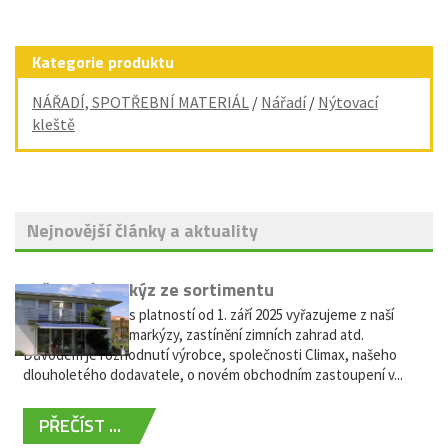
Kategorie produktu
NÁŘADÍ, SPOTŘEBNÍ MATERIÁL
/
Nářadí
/
Nýtovací
kleště
Nejnovější články a aktuality
Vyřazení markýz ze sortimentu
Vážení zákazníci, s platností od 1. září 2025 vyřazujeme z naší
nabídky výsuvné markýzy, zastínění zimních zahrad atd.
Důvodem je rozhodnutí výrobce, společnosti Climax, našeho
dlouholetého dodavatele, o novém obchodním zastoupení v...
PŘEČÍST ...