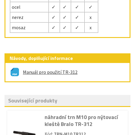
ocel
✓
✓
✓
✓
nerez
✓
✓
✓
x
mosaz
✓
✓
✓
x
Návody, doplňující informace
Manuál pro použití TR-312
Související produkty
náhradní trn M10 pro nýtovací
kleště Bralo TR-312
Kód:
TRN-M10 TR312