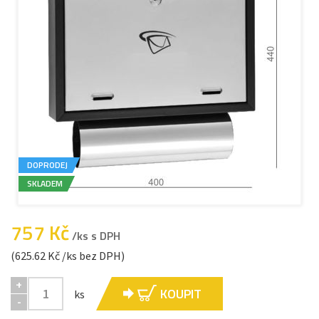
DOPRODEJ
SKLADEM
757 Kč
/ks s DPH
(625.62 Kč /ks bez DPH)
+
KOUPIT
ks
-