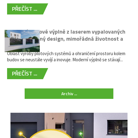
PŘEČÍST ...
Moderní plotové výplně z laserem vypalovaných
kovů: výjimečný design, mimořádná životnost a
žádná údržba
Oblast výroby plotových systémů a ohraničení prostoru kolem
budov se neustále vyvíjí a inovuje. Moderní výplně se stávají...
PŘEČÍST ...
Archiv ...