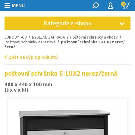
0
MENU
Kategorie e-shopu
EUROBYT-CB
/
BYDLENÍ, ZAHRADA
/
Poštovní schránky a vhozy
/
Poštovní schránky nerezové
/ poštovní schránka E-LUX2 nerez/
černá
Zpět na výpis produktů
poštovní schránka E-LUX2 nerez/černá
400 x 440 x 100 mm
(š x v x hl)