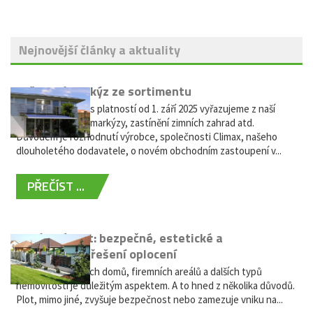
Nejnovější články a aktuality
Vyřazení markýz ze sortimentu
Vážení zákazníci, s platností od 1. září 2025 vyřazujeme z naší
nabídky výsuvné markýzy, zastínění zimních zahrad atd.
Důvodem je rozhodnutí výrobce, společnosti Climax, našeho
dlouholetého dodavatele, o novém obchodním zastoupení v...
PŘEČÍST ...
Hliníkový plot: bezpečné, estetické a
bezúdržbové řešení oplocení
Oplocení rodinných domů, firemních areálů a dalších typů
nemovitostí je důležitým aspektem. A to hned z několika důvodů.
Plot, mimo jiné, zvyšuje bezpečnost nebo zamezuje vniku na...