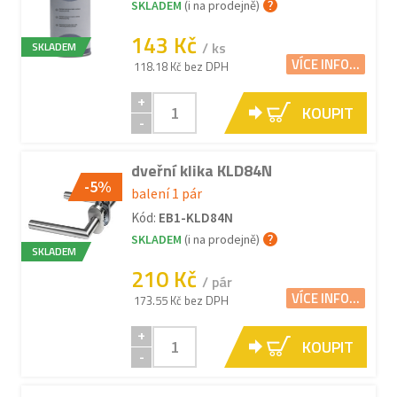
SKLADEM
(i na prodejně)
143 Kč
/ ks
SKLADEM
VÍCE INFO...
118.18 Kč bez DPH
+
KOUPIT
-
dveřní klika KLD84N
-5%
balení 1 pár
Kód:
EB1-KLD84N
SKLADEM
(i na prodejně)
SKLADEM
210 Kč
/ pár
VÍCE INFO...
173.55 Kč bez DPH
+
KOUPIT
-