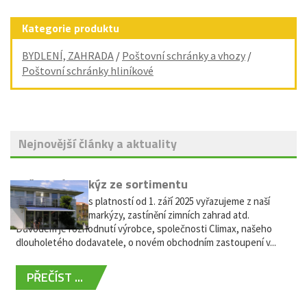
Kategorie produktu
BYDLENÍ, ZAHRADA
/
Poštovní schránky a vhozy
/
Poštovní schránky hliníkové
Nejnovější články a aktuality
Vyřazení markýz ze sortimentu
Vážení zákazníci, s platností od 1. září 2025 vyřazujeme z naší
nabídky výsuvné markýzy, zastínění zimních zahrad atd.
Důvodem je rozhodnutí výrobce, společnosti Climax, našeho
dlouholetého dodavatele, o novém obchodním zastoupení v...
PŘEČÍST ...