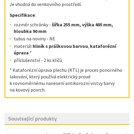
Je vhodná do venkovního prostředí.
Specifikace
:
rozměr schránky -
šířka 255 mm, výška 405 mm,
hloubka 90 mm
tubus na noviny - NE
materiál
hliník s práškovou barvou
,
kataforézní
úprava
*
příslušenství - 2 ks klíčů
* Kataforézní úprava plechu (KTL) je proces ponorného
lakování, který používá elektrický proud
k rovnoměrnému nanesení antikorozní vrstvy barvy
na kovový povrch.
Související produkty