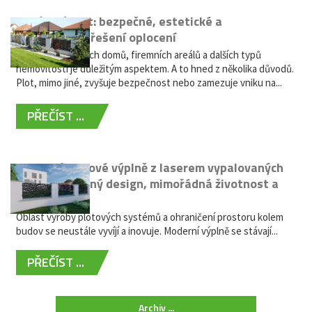
Hliníkový plot: bezpečné, estetické a
bezúdržbové řešení oplocení
Oplocení rodinných domů, firemních areálů a dalších typů
nemovitostí je důležitým aspektem. A to hned z několika důvodů.
Plot, mimo jiné, zvyšuje bezpečnost nebo zamezuje vniku na...
PŘEČÍST ...
Moderní plotové výplně z laserem vypalovaných
kovů: výjimečný design, mimořádná životnost a
žádná údržba
Oblast výroby plotových systémů a ohraničení prostoru kolem
budov se neustále vyvíjí a inovuje. Moderní výplně se stávají...
PŘEČÍST ...
Archiv ...