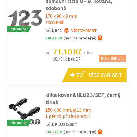
domovní čísla 0 - 9, kovaná,
zdobená
170 x 90 x 3 mm
zdobená
SKLADEM
Kód:
641
VÍCE VARIANT
SKLADEM
(není na prodejně)
71.10 Kč
od
/ ks
VÍCE INFO...
58.76 Kč bez DPH
VÍCE VARIANT
klika kovaná KLU23/SET, černý
zinek
150 x 80 mm, ø 19 mm
1 pár vč. příslušenství
SKLADEM
Kód:
KLU23/SET
SKLADEM
(není na prodejně)