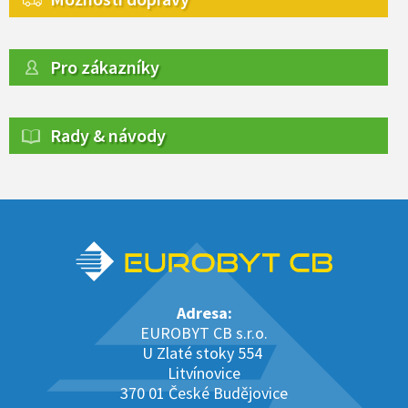
Pro zákazníky
Rady & návody
Adresa:
EUROBYT CB s.r.o.
U Zlaté stoky 554
Litvínovice
370 01 České Budějovice