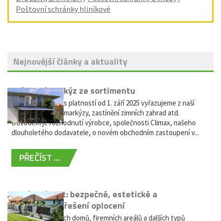
Poštovní schránky hliníkové
Nejnovější články a aktuality
Vyřazení markýz ze sortimentu
Vážení zákazníci, s platností od 1. září 2025 vyřazujeme z naší
nabídky výsuvné markýzy, zastínění zimních zahrad atd.
Důvodem je rozhodnutí výrobce, společnosti Climax, našeho
dlouholetého dodavatele, o novém obchodním zastoupení v...
PŘEČÍST ...
Hliníkový plot: bezpečné, estetické a
bezúdržbové řešení oplocení
Oplocení rodinných domů, firemních areálů a dalších typů