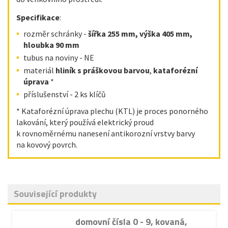
Specifikace
:
rozměr schránky -
šířka 255 mm, výška 405 mm,
hloubka 90 mm
tubus na noviny - NE
materiál
hliník s práškovou barvou
,
kataforézní
úprava
*
příslušenství - 2 ks klíčů
* Kataforézní úprava plechu (KTL) je proces ponorného
lakování, který používá elektrický proud
k rovnoměrnému nanesení antikorozní vrstvy barvy
na kovový povrch.
Související produkty
domovní čísla 0 - 9, kovaná,