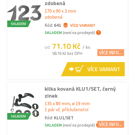
zdobená
170 x 90 x 3 mm
zdobená
SKLADEM
Kód:
641
VÍCE VARIANT
SKLADEM
(není na prodejně)
71.10 Kč
od
/ ks
VÍCE INFO...
58.76 Kč bez DPH
VÍCE VARIANT
klika kovaná KLU1/SET, černý
zinek
135 x 80 mm, ø 19 mm
1 pár vč. příslušenství
SKLADEM
Kód:
KLU1/SET
VÍCE INFO...
SKLADEM
(není na prodejně)