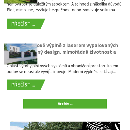
nemovitostí je důležitým aspektem. A to hned z několika důvodů.
Plot, mimo jiné, zvyšuje bezpečnost nebo zamezuje vniku na...
PŘEČÍST ...
Moderní plotové výplně z laserem vypalovaných
kovů: výjimečný design, mimořádná životnost a
žádná údržba
Oblast výroby plotových systémů a ohraničení prostoru kolem
budov se neustále vyvíjí a inovuje. Moderní výplně se stávají...
PŘEČÍST ...
Archiv ...