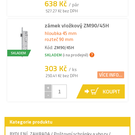
638 Kč
/ pár
527.27 Kč bez DPH
zámek vložkový ZM90/45H
hloubka 45 mm
rozteč 90 mm
Kód:
ZM90/45H
SKLADEM
SKLADEM
(i na prodejně)
303 Kč
/ ks
VÍCE INFO...
250.41 Kč bez DPH
+
KOUPIT
-
Kategorie produktu
BYDLENÍ, ZAHRADA
/
Poštovní schránky a vhozy
/