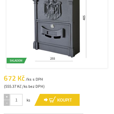
SKLADEM
672 Kč
/ks s DPH
(555.37 Kč /ks bez DPH)
+
KOUPIT
ks
-