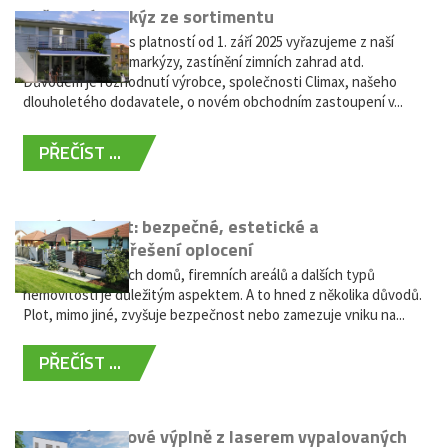
Vyřazení markýz ze sortimentu
Vážení zákazníci, s platností od 1. září 2025 vyřazujeme z naší
nabídky výsuvné markýzy, zastínění zimních zahrad atd.
Důvodem je rozhodnutí výrobce, společnosti Climax, našeho
dlouholetého dodavatele, o novém obchodním zastoupení v...
PŘEČÍST ...
Hliníkový plot: bezpečné, estetické a
bezúdržbové řešení oplocení
Oplocení rodinných domů, firemních areálů a dalších typů
nemovitostí je důležitým aspektem. A to hned z několika důvodů.
Plot, mimo jiné, zvyšuje bezpečnost nebo zamezuje vniku na...
PŘEČÍST ...
Moderní plotové výplně z laserem vypalovaných