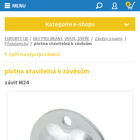
0
MENU
Kategorie e-shopu
EUROBYT-CB
/
DÍLY PRO BRÁNY, VRATA, DVEŘE
/
Závěsy a panty
/
Příslušenství
/ plotna stavitelná k závěsům
Zpět na výpis produktů
plotna stavitelná k závěsům
závit M24