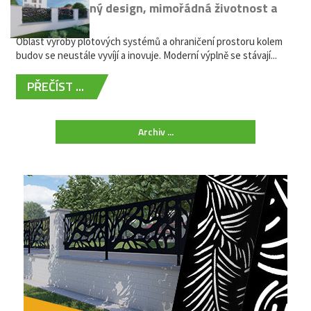
kovů: výjimečný design, mimořádná životnost a
žádná údržba
Oblast výroby plotových systémů a ohraničení prostoru kolem
budov se neustále vyvíjí a inovuje. Moderní výplně se stávají...
PŘEČÍST ...
Archiv ...