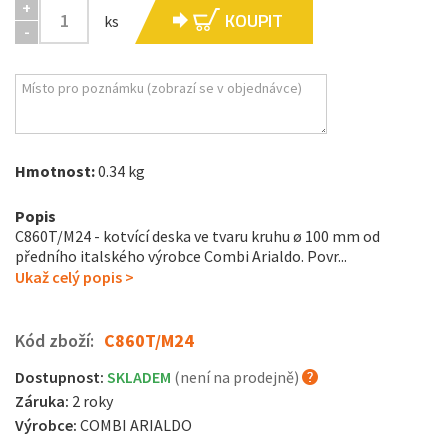
+
KOUPIT
ks
-
Hmotnost:
0.34 kg
Popis
C860T/M24 - kotvící deska ve tvaru kruhu ø 100 mm od
předního italského výrobce Combi Arialdo. Povr...
Ukaž celý popis >
Kód zboží:
C860T/M24
Dostupnost:
SKLADEM
(není na prodejně)
Záruka:
2 roky
Výrobce:
COMBI ARIALDO