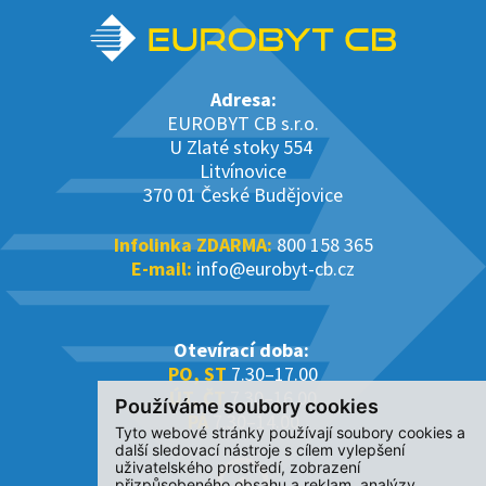
Adresa:
EUROBYT CB s.r.o.
U Zlaté stoky 554
Litvínovice
370 01 České Budějovice
Infolinka ZDARMA:
800 158 365
E-mail:
info@eurobyt-cb.cz
Otevírací doba:
PO, ST
7.30–17.00
ÚT, ČT
7.30–16.00
Používáme soubory cookies
PÁ
7.30–14.00
Tyto webové stránky používají soubory cookies a
další sledovací nástroje s cílem vylepšení
uživatelského prostředí, zobrazení
přizpůsobeného obsahu a reklam, analýzy