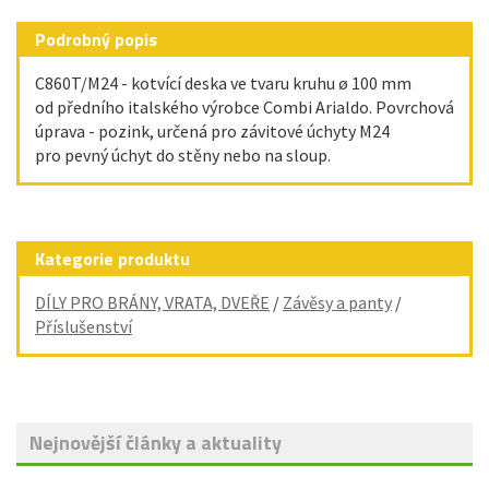
Podrobný popis
C860T/M24 - kotvící deska ve tvaru kruhu ø 100 mm
od předního italského výrobce Combi Arialdo. Povrchová
úprava - pozink, určená pro závitové úchyty M24
pro pevný úchyt do stěny nebo na sloup.
Kategorie produktu
DÍLY PRO BRÁNY, VRATA, DVEŘE
/
Závěsy a panty
/
Příslušenství
Nejnovější články a aktuality