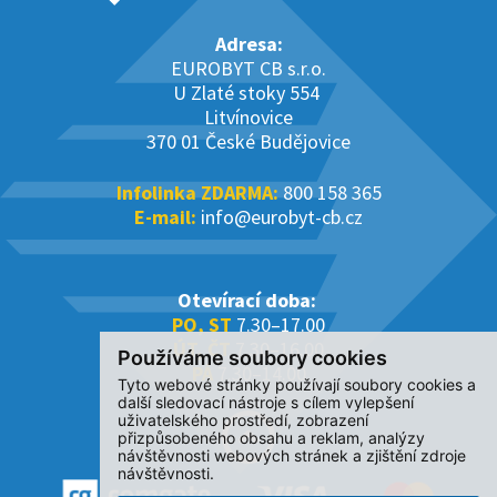
Adresa:
EUROBYT CB s.r.o.
U Zlaté stoky 554
Litvínovice
370 01 České Budějovice
Infolinka ZDARMA:
800 158 365
E-mail:
info@eurobyt-cb.cz
Otevírací doba:
PO, ST
7.30–17.00
ÚT, ČT
7.30–16.00
Používáme soubory cookies
PÁ
7.30–14.00
Tyto webové stránky používají soubory cookies a
další sledovací nástroje s cílem vylepšení
uživatelského prostředí, zobrazení
přizpůsobeného obsahu a reklam, analýzy
návštěvnosti webových stránek a zjištění zdroje
návštěvnosti.