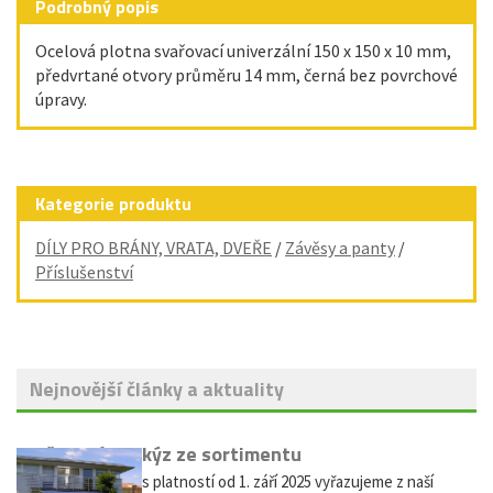
Podrobný popis
Ocelová plotna svařovací univerzální 150 x 150 x 10 mm,
předvrtané otvory průměru 14 mm, černá bez povrchové
úpravy.
Kategorie produktu
DÍLY PRO BRÁNY, VRATA, DVEŘE
/
Závěsy a panty
/
Příslušenství
Nejnovější články a aktuality
Vyřazení markýz ze sortimentu
Vážení zákazníci, s platností od 1. září 2025 vyřazujeme z naší