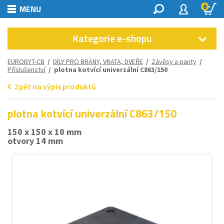
0
MENU
Kategorie e-shopu
EUROBYT-CB
/
DÍLY PRO BRÁNY, VRATA, DVEŘE
/
Závěsy a panty
/
Příslušenství
/ plotna kotvící univerzální C863/150
Zpět na výpis produktů
plotna kotvící univerzální C863/150
150 x 150 x 10 mm
otvory 14 mm