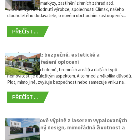
nabídky výsuvné markýzy, zastínění zimních zahrad atd.
Důvodem je rozhodnutí výrobce, společnosti Climax, našeho
dlouholetého dodavatele, o novém obchodním zastoupení v...
PŘEČÍST ...
Hliníkový plot: bezpečné, estetické a
bezúdržbové řešení oplocení
Oplocení rodinných domů, firemních areálů a dalších typů
nemovitostí je důležitým aspektem. A to hned z několika důvodů.
Plot, mimo jiné, zvyšuje bezpečnost nebo zamezuje vniku na...
PŘEČÍST ...
Moderní plotové výplně z laserem vypalovaných
kovů: výjimečný design, mimořádná životnost a
žádná údržba