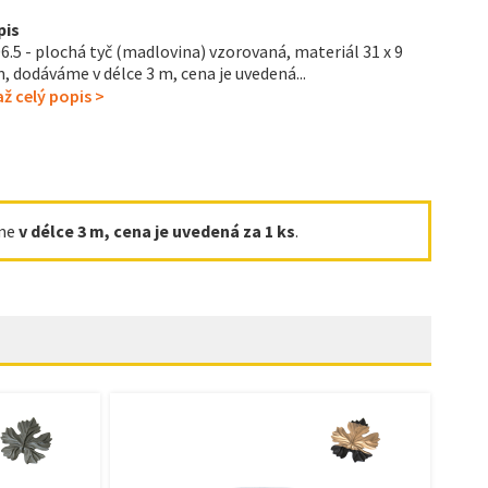
pis
6.5 - plochá tyč (madlovina) vzorovaná, materiál 31 x 9
 dodáváme v délce 3 m, cena je uvedená...
ž celý popis >
áme
v délce 3 m, cena je uvedená za 1 ks
.