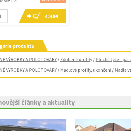
Kč bez DPH
KOUPIT
gorie produktu
NÉ VÝROBKY A POLOTOVARY
/
Zdobené profily
/
Ploché tyče - pás
NÉ VÝROBKY A POLOTOVARY
/
Madlové profily, ukončení
/
Madla v
ovější články a aktuality