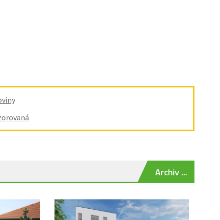
oviny
zorovaná
Archiv ...