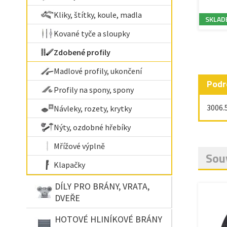
Kliky, štítky, koule, madla
SKLAD
Kované tyče a sloupky
Zdobené profily
Madlové profily, ukončení
Podr
Profily na spony, spony
3006.
Návleky, rozety, krytky
Nýty, ozdobné hřebíky
Mřížové výplně
Souv
Klapačky
DÍLY PRO BRÁNY, VRATA,
DVEŘE
HOTOVÉ HLINÍKOVÉ BRÁNY