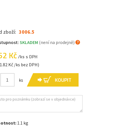
d zboží:
3006.5
stupnost:
SKLADEM
(není na prodejně)
62 Kč
/ks s DPH
1.82 Kč /ks bez DPH)
KOUPIT
ks
otnost:
1.1 kg