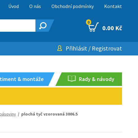
Úvod
O nás
Obchodní podmínky
Kontakt
0
0.00 Kč
Přihlásit
/
Registrovat
timent & montáže
Rady & návody
 pásoviny
/ plochá tyč vzorovaná 3006.5