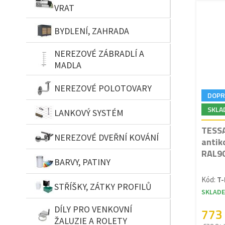
VRAT
BYDLENÍ, ZAHRADA
NEREZOVÉ ZÁBRADLÍ A
MADLA
NEREZOVÉ POLOTOVARY
DOPR
SKLA
LANKOVÝ SYSTÉM
TESSA
NEREZOVÉ DVEŘNÍ KOVÁNÍ
antik
RAL90
BARVY, PATINY
Kód:
T-
STŘÍŠKY, ZÁTKY PROFILŮ
SKLAD
DÍLY PRO VENKOVNÍ
773
ŽALUZIE A ROLETY