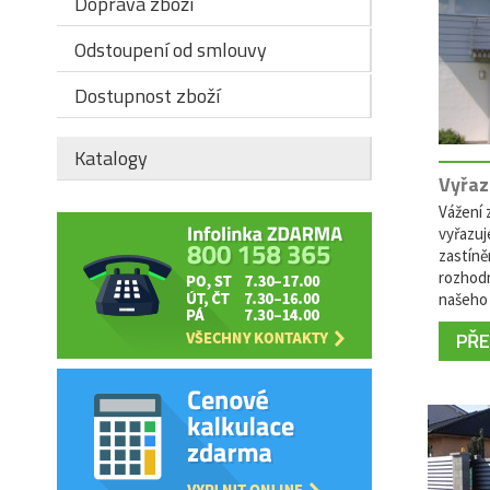
Doprava zboží
Odstoupení od smlouvy
Dostupnost zboží
Katalogy
Vyřaz
Vážení z
vyřazuj
zastíně
rozhodn
našeho 
PŘEČ