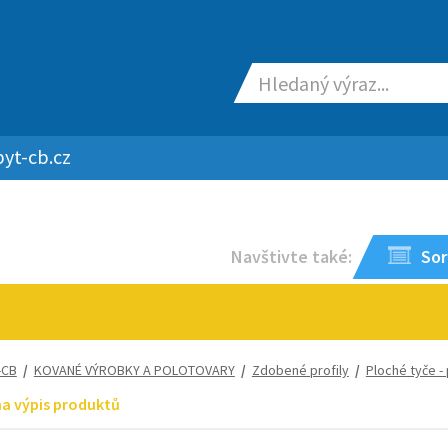
yt-cb.cz
Navštivte také:
Sor
-CB
/
KOVANÉ VÝROBKY A POLOTOVARY
/
Zdobené profily
/
Ploché tyče -
na výpis produktů