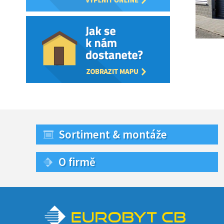
Sortiment & montáže
O firmě