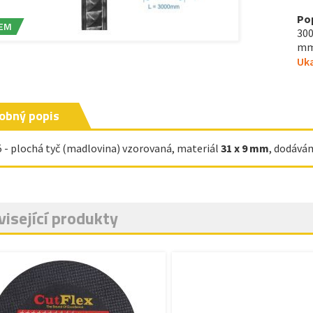
Po
EM
300
mm,
Uka
obný popis
5 - plochá tyč (madlovina) vzorovaná, materiál
31 x 9 mm
, dodáv
isející produkty