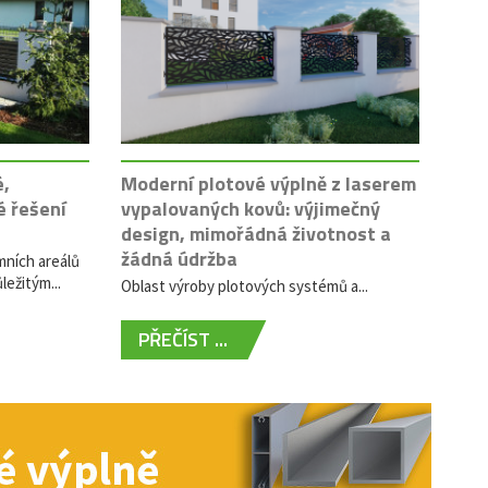
é,
Moderní plotové výplně z laserem
é řešení
vypalovaných kovů: výjimečný
design, mimořádná životnost a
žádná údržba
mních areálů
ležitým...
Oblast výroby plotových systémů a...
PŘEČÍST ...