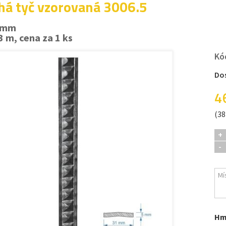
há tyč vzorovaná 3006.5
9 mm
3 m, cena za 1 ks
Kó
Do
4
(38
+
-
Hm