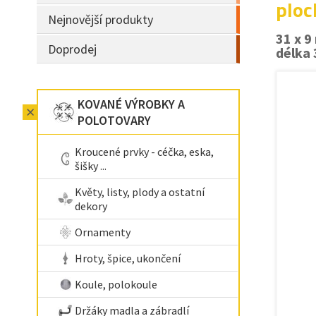
ploc
Nejnovější produkty
31 x 
Doprodej
délka 
KOVANÉ VÝROBKY A
POLOTOVARY
Kroucené prvky - céčka, eska,
šišky ...
Květy, listy, plody a ostatní
dekory
Ornamenty
Hroty, špice, ukončení
Koule, polokoule
Držáky madla a zábradlí