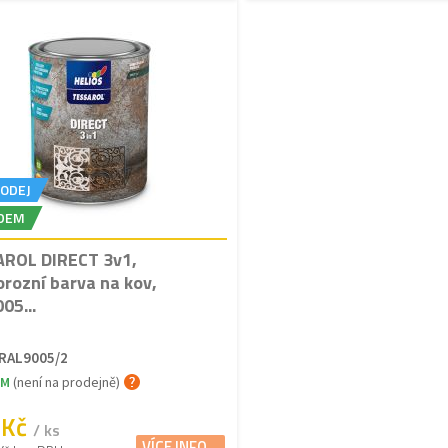
ODEJ
DEM
ROL DIRECT 3v1,
orozní barva na kov,
05...
RAL9005/2
EM
(není na prodejně)
 Kč
/ ks
VÍCE INFO...