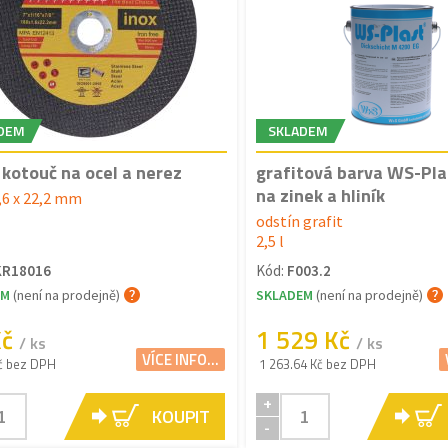
DEM
SKLADEM
 kotouč na ocel a nerez
grafitová barva WS-Pl
na zinek a hliník
1,6 x 22,2 mm
odstín grafit
2,5 l
KR18016
Kód:
F003.2
EM
(není na prodejně)
SKLADEM
(není na prodejně)
Kč
1 529 Kč
/ ks
/ ks
VÍCE INFO...
č bez DPH
1 263.64 Kč bez DPH
+
KOUPIT
-