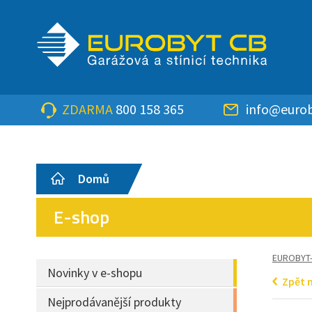
ZDARMA
800 158 365
info@eurob
Domů
E-shop
EUROBYT
Novinky v e-shopu
Zpět 
Nejprodávanější produkty