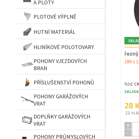
A PLOTY
PLOTOVÉ VÝPLNĚ
HUTNÍ MATERIÁL
SKLA
HLINÍKOVÉ POLOTOVARY
řezný
POHONY VJEZDOVÝCH
180 x 
BRAN
PŘÍSLUŠENSTVÍ POHONŮ
Kód:
C
SKLAD
POHONY GARÁŽOVÝCH
28 
VRAT
23.14 K
DOPLŇKY GARÁŽOVÝCH
VRAT
+
-
POHONY PRŮMYSLOVÝCH