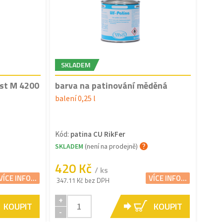
SKLADEM
ast M 4200
barva na patinování měděná
balení 0,25 l
Kód:
patina CU RikFer
SKLADEM
(není na prodejně)
420 Kč
/ ks
VÍCE INFO...
VÍCE INFO...
347.11 Kč bez DPH
+
KOUPIT
KOUPIT
-