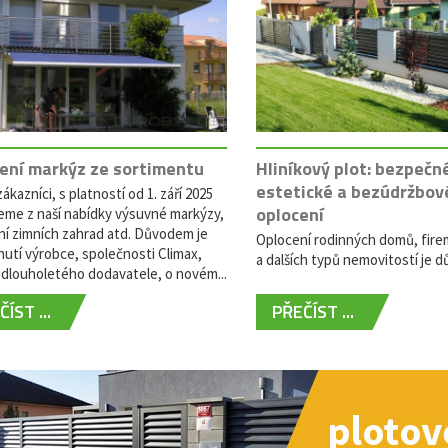
ení markýz ze sortimentu
Hliníkový plot: bezpečn
estetické a bezúdržbov
ákazníci, s platností od 1. září 2025
oplocení
eme z naší nabídky výsuvné markýzy,
ní zimních zahrad atd. Důvodem je
Oplocení rodinných domů, fire
utí výrobce, společnosti Climax,
a dalších typů nemovitostí je dů
dlouholetého dodavatele, o novém...
ÍST ...
PŘEČÍST ...