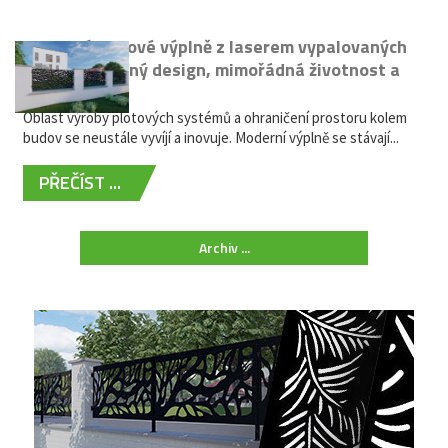
Moderní plotové výplně z laserem vypalovaných
kovů: výjimečný design, mimořádná životnost a
žádná údržba
Oblast výroby plotových systémů a ohraničení prostoru kolem
budov se neustále vyvíjí a inovuje. Moderní výplně se stávají...
PŘEČÍST ...
Archiv ...