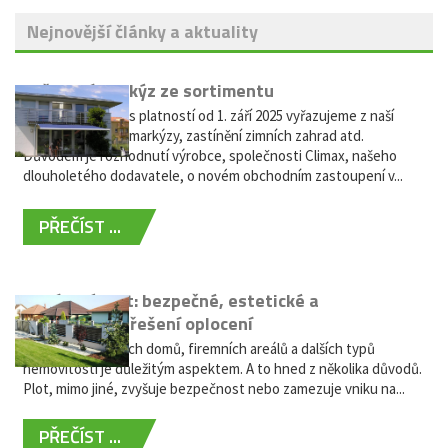
Nejnovější články a aktuality
Vyřazení markýz ze sortimentu
Vážení zákazníci, s platností od 1. září 2025 vyřazujeme z naší
nabídky výsuvné markýzy, zastínění zimních zahrad atd.
Důvodem je rozhodnutí výrobce, společnosti Climax, našeho
dlouholetého dodavatele, o novém obchodním zastoupení v...
PŘEČÍST ...
Hliníkový plot: bezpečné, estetické a
bezúdržbové řešení oplocení
Oplocení rodinných domů, firemních areálů a dalších typů
nemovitostí je důležitým aspektem. A to hned z několika důvodů.
Plot, mimo jiné, zvyšuje bezpečnost nebo zamezuje vniku na...
PŘEČÍST ...