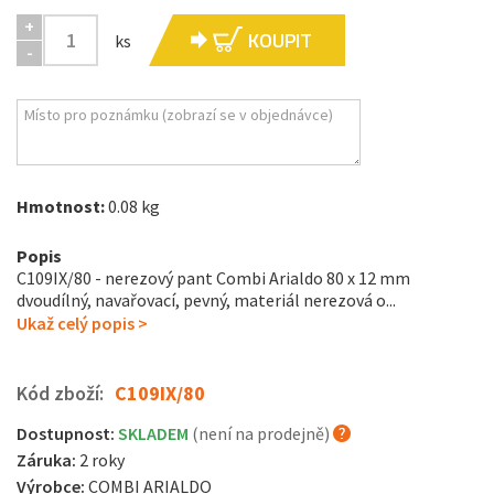
+
KOUPIT
ks
-
Hmotnost:
0.08 kg
Popis
C109IX/80 - nerezový pant Combi Arialdo 80 x 12 mm
dvoudílný, navařovací, pevný, materiál nerezová o...
Ukaž celý popis >
Kód zboží:
C109IX/80
Dostupnost:
SKLADEM
(není na prodejně)
Záruka:
2 roky
Výrobce:
COMBI ARIALDO