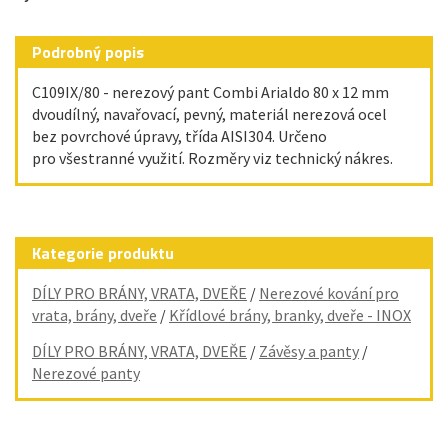
Podrobný popis
C109IX/80 - nerezový pant Combi Arialdo 80 x 12 mm
dvoudílný, navařovací, pevný, materiál nerezová ocel
bez povrchové úpravy, třída AISI304. Určeno
pro všestranné využití. Rozměry viz technický nákres.
Kategorie produktu
DÍLY PRO BRÁNY, VRATA, DVEŘE
/
Nerezové kování pro
vrata, brány, dveře
/
Křídlové brány, branky, dveře - INOX
DÍLY PRO BRÁNY, VRATA, DVEŘE
/
Závěsy a panty
/
Nerezové panty