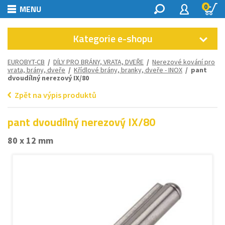
0
MENU
Kategorie e-shopu
EUROBYT-CB
/
DÍLY PRO BRÁNY, VRATA, DVEŘE
/
Nerezové kování pro
vrata, brány, dveře
/
Křídlové brány, branky, dveře - INOX
/ pant
dvoudílný nerezový IX/80
Zpět na výpis produktů
pant dvoudílný nerezový IX/80
80 x 12 mm