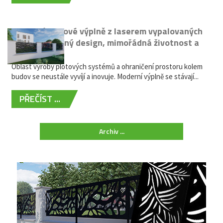
Moderní plotové výplně z laserem vypalovaných
kovů: výjimečný design, mimořádná životnost a
žádná údržba
Oblast výroby plotových systémů a ohraničení prostoru kolem
budov se neustále vyvíjí a inovuje. Moderní výplně se stávají...
PŘEČÍST ...
Archiv ...