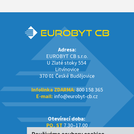
Adresa:
EUROBYT CB s.r.o.
U Zlaté stoky 554
Litvínovice
370 01 České Budějovice
Infolinka ZDARMA:
800 158 365
E-mail:
info@eurobyt-cb.cz
Otevírací doba:
PO, ST
7.30–17.00
ÚT, ČT
7.30–16.00