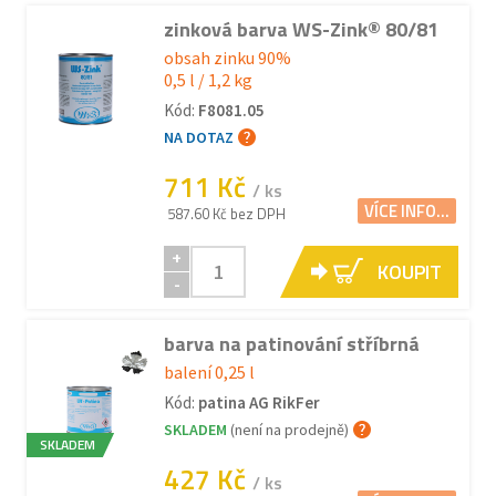
zinková barva WS-Zink® 80/81
obsah zinku 90%
0,5 l / 1,2 kg
Kód:
F8081.05
NA DOTAZ
711 Kč
/ ks
VÍCE INFO...
587.60 Kč bez DPH
+
KOUPIT
-
barva na patinování stříbrná
balení 0,25 l
Kód:
patina AG RikFer
SKLADEM
(není na prodejně)
SKLADEM
427 Kč
/ ks