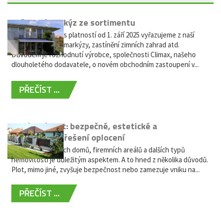
Vyřazení markýz ze sortimentu
Vážení zákazníci, s platností od 1. září 2025 vyřazujeme z naší
nabídky výsuvné markýzy, zastínění zimních zahrad atd.
Důvodem je rozhodnutí výrobce, společnosti Climax, našeho
dlouholetého dodavatele, o novém obchodním zastoupení v...
PŘEČÍST ...
Hliníkový plot: bezpečné, estetické a
bezúdržbové řešení oplocení
Oplocení rodinných domů, firemních areálů a dalších typů
nemovitostí je důležitým aspektem. A to hned z několika důvodů.
Plot, mimo jiné, zvyšuje bezpečnost nebo zamezuje vniku na...
PŘEČÍST ...