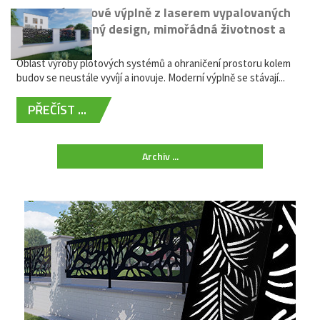
Moderní plotové výplně z laserem vypalovaných
kovů: výjimečný design, mimořádná životnost a
žádná údržba
Oblast výroby plotových systémů a ohraničení prostoru kolem
budov se neustále vyvíjí a inovuje. Moderní výplně se stávají...
PŘEČÍST ...
Archiv ...