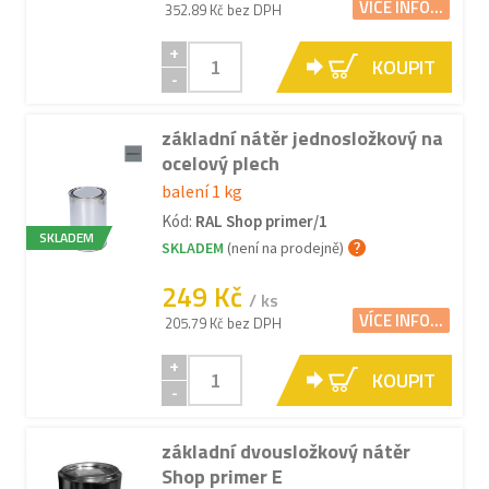
VÍCE INFO...
352.89 Kč bez DPH
+
KOUPIT
-
základní nátěr jednosložkový na
ocelový plech
balení 1 kg
Kód:
RAL Shop primer/1
SKLADEM
SKLADEM
(není na prodejně)
249 Kč
/ ks
VÍCE INFO...
205.79 Kč bez DPH
+
KOUPIT
-
základní dvousložkový nátěr
Shop primer E