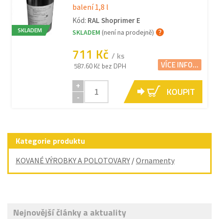
balení 1,8 l
Kód:
RAL Shoprimer E
SKLADEM
SKLADEM
(není na prodejně)
711 Kč
/ ks
VÍCE INFO...
587.60 Kč bez DPH
+
KOUPIT
-
Kategorie produktu
KOVANÉ VÝROBKY A POLOTOVARY
/
Ornamenty
Nejnovější články a aktuality