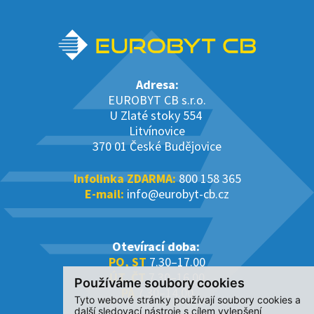
Adresa:
EUROBYT CB s.r.o.
U Zlaté stoky 554
Litvínovice
370 01 České Budějovice
Infolinka ZDARMA:
800 158 365
E-mail:
info@eurobyt-cb.cz
Otevírací doba:
PO, ST
7.30–17.00
ÚT, ČT
7.30–16.00
Používáme soubory cookies
PÁ
7.30–14.00
Tyto webové stránky používají soubory cookies a
další sledovací nástroje s cílem vylepšení