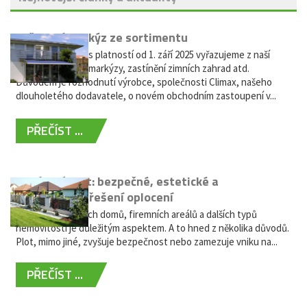
Vyřazení markýz ze sortimentu
Vážení zákazníci, s platností od 1. září 2025 vyřazujeme z naší
nabídky výsuvné markýzy, zastínění zimních zahrad atd.
Důvodem je rozhodnutí výrobce, společnosti Climax, našeho
dlouholetého dodavatele, o novém obchodním zastoupení v...
PŘEČÍST ...
Hliníkový plot: bezpečné, estetické a
bezúdržbové řešení oplocení
Oplocení rodinných domů, firemních areálů a dalších typů
nemovitostí je důležitým aspektem. A to hned z několika důvodů.
Plot, mimo jiné, zvyšuje bezpečnost nebo zamezuje vniku na...
PŘEČÍST ...