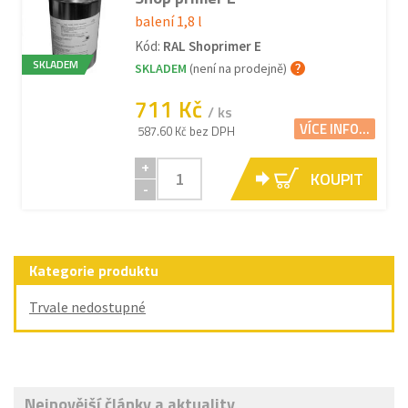
balení 1,8 l
Kód:
RAL Shoprimer E
SKLADEM
SKLADEM
(není na prodejně)
711 Kč
/ ks
VÍCE INFO...
587.60 Kč bez DPH
+
KOUPIT
-
Kategorie produktu
Trvale nedostupné
Nejnovější články a aktuality