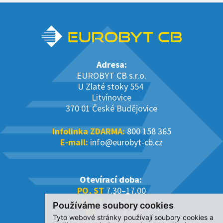
Adresa:
EUROBYT CB s.r.o.
U Zlaté stoky 554
Litvínovice
370 01 České Budějovice
Infolinka ZDARMA:
800 158 365
E-mail:
info@eurobyt-cb.cz
Otevírací doba:
PO, ST
7.30–17.00
ÚT, ČT
7.30–16.00
Používáme soubory cookies
PÁ
7.30–14.00
Tyto webové stránky používají soubory cookies a