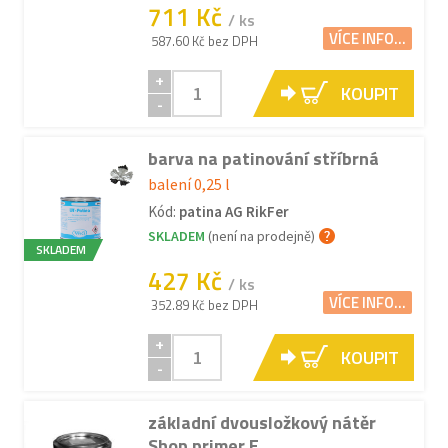
711 Kč
/ ks
VÍCE INFO...
587.60 Kč bez DPH
+
KOUPIT
-
barva na patinování stříbrná
balení 0,25 l
Kód:
patina AG RikFer
SKLADEM
(není na prodejně)
SKLADEM
427 Kč
/ ks
VÍCE INFO...
352.89 Kč bez DPH
+
KOUPIT
-
základní dvousložkový nátěr
Shop primer E