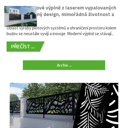
Moderní plotové výplně z laserem vypalovaných
kovů: výjimečný design, mimořádná životnost a
žádná údržba
Oblast výroby plotových systémů a ohraničení prostoru kolem
budov se neustále vyvíjí a inovuje. Moderní výplně se stávají...
PŘEČÍST ...
Archiv ...