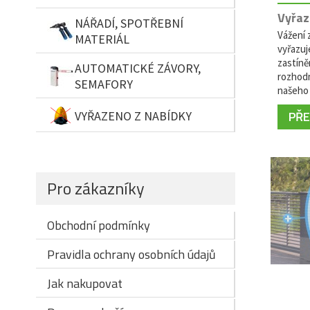
Vyřaz
NÁŘADÍ, SPOTŘEBNÍ
Vážení z
MATERIÁL
vyřazuj
zastíně
AUTOMATICKÉ ZÁVORY,
rozhodn
SEMAFORY
našeho 
PŘEČ
VYŘAZENO Z NABÍDKY
Pro zákazníky
Obchodní podmínky
Pravidla ochrany osobních údajů
Jak nakupovat