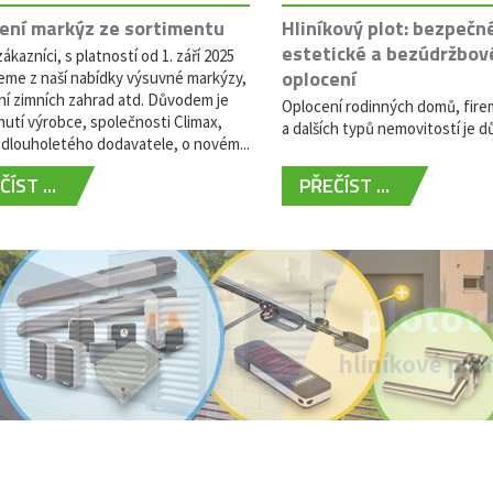
ení markýz ze sortimentu
Hliníkový plot: bezpečn
estetické a bezúdržbov
ákazníci, s platností od 1. září 2025
oplocení
eme z naší nabídky výsuvné markýzy,
ní zimních zahrad atd. Důvodem je
Oplocení rodinných domů, fire
utí výrobce, společnosti Climax,
a dalších typů nemovitostí je dů
dlouholetého dodavatele, o novém...
ÍST ...
PŘEČÍST ...