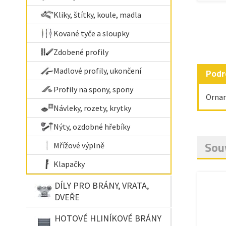
Kliky, štítky, koule, madla
Kované tyče a sloupky
Zdobené profily
Madlové profily, ukončení
Podr
Profily na spony, spony
Ornam
Návleky, rozety, krytky
Nýty, ozdobné hřebíky
Souv
Mřížové výplně
Klapačky
DÍLY PRO BRÁNY, VRATA,
DVEŘE
HOTOVÉ HLINÍKOVÉ BRÁNY