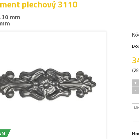
ment plechový 3110
 110 mm
5 mm
Kó
Do
3
(28
+
-
EM
Hm