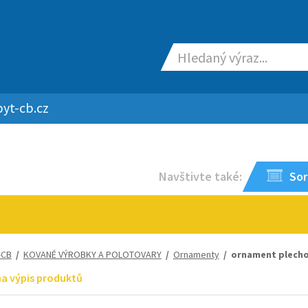
yt-cb.cz
Navštivte také:
Sor
-CB
/
KOVANÉ VÝROBKY A POLOTOVARY
/
Ornamenty
/ ornament plecho
na výpis produktů