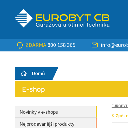
ZDARMA
800 158 365
info@eurob
Domů
E-shop
EUROBYT
Novinky v e-shopu
Zpět 
Nejprodávanější produkty