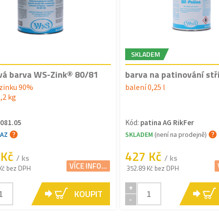
SKLADEM
vá barva WS-Zink® 80/81
barva na patinování stř
zinku 90%
balení 0,25 l
1,2 kg
081.05
Kód:
patina AG RikFer
TAZ
SKLADEM
(není na prodejně)
 Kč
427 Kč
/ ks
/ ks
VÍCE INFO...
Kč bez DPH
352.89 Kč bez DPH
+
KOUPIT
-