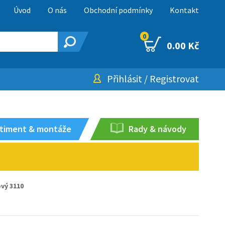
Úvod
O nás
Obchodní podmínky
Kontakt
0
0.00 Kč
Přihlásit
/
Registrovat
timent & montáže
Rady & návody
vý 3110