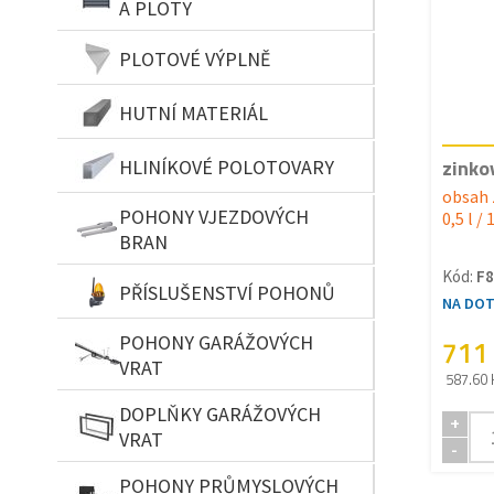
A PLOTY
PLOTOVÉ VÝPLNĚ
HUTNÍ MATERIÁL
zinko
HLINÍKOVÉ POLOTOVARY
obsah 
POHONY VJEZDOVÝCH
0,5 l / 
BRAN
Kód:
F8
PŘÍSLUŠENSTVÍ POHONŮ
NA DO
POHONY GARÁŽOVÝCH
711
VRAT
587.60 
DOPLŇKY GARÁŽOVÝCH
+
VRAT
-
POHONY PRŮMYSLOVÝCH