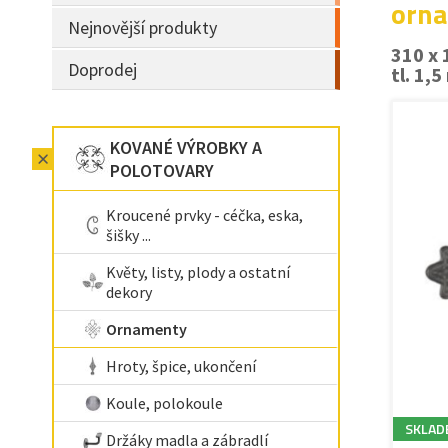
orna
Nejnovější produkty
310 x
Doprodej
tl. 1,
KOVANÉ VÝROBKY A
POLOTOVARY
Kroucené prvky - céčka, eska,
šišky ...
Květy, listy, plody a ostatní
dekory
Ornamenty
Hroty, špice, ukončení
Koule, polokoule
SKLAD
Držáky madla a zábradlí