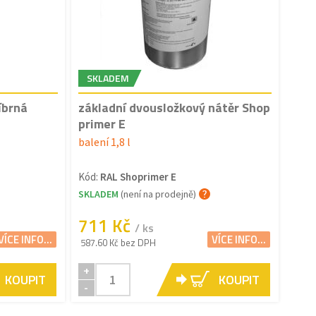
SKLADEM
íbrná
základní dvousložkový nátěr Shop
primer E
balení 1,8 l
Kód:
RAL Shoprimer E
SKLADEM
(není na prodejně)
711 Kč
/ ks
VÍCE INFO...
VÍCE INFO...
587.60 Kč bez DPH
+
KOUPIT
KOUPIT
-