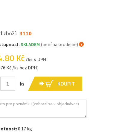
d zboží:
3110
stupnost:
SKLADEM
(není na prodejně)
4.80 Kč
/ks s DPH
.76 Kč /ks bez DPH)
KOUPIT
ks
otnost:
0.17 kg