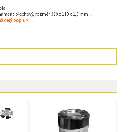
pis
ament plechový, rozměr 310 x 110 x 1,5 mm. ...
ž celý popis >