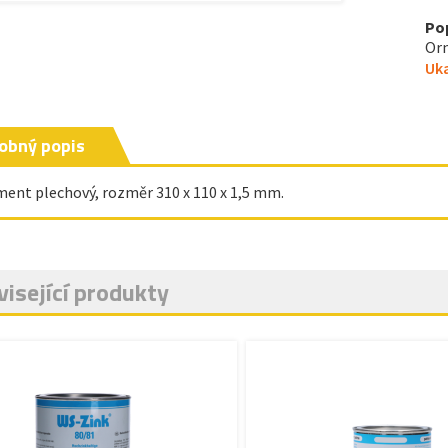
Po
Orn
Uka
obný popis
ent plechový, rozměr 310 x 110 x 1,5 mm.
isející produkty