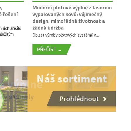
é,
Moderní plotové výplně z laserem
é řešení
vypalovaných kovů: výjimečný
design, mimořádná životnost a
žádná údržba
mních areálů
ležitým...
Oblast výroby plotových systémů a...
PŘEČÍST ...