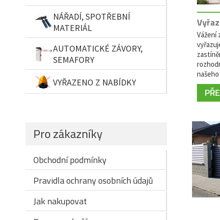
NÁŘADÍ, SPOTŘEBNÍ
Vyřaz
MATERIÁL
Vážení z
vyřazuj
AUTOMATICKÉ ZÁVORY,
zastíně
SEMAFORY
rozhodn
našeho 
VYŘAZENO Z NABÍDKY
PŘEČ
Pro zákazníky
Obchodní podmínky
Pravidla ochrany osobních údajů
Jak nakupovat