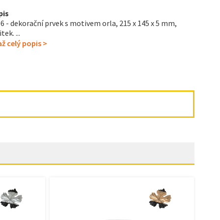
pis
6 - dekorační prvek s motivem orla, 215 x 145 x 5 mm,
tek. ...
ž celý popis >