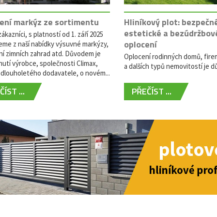
ení markýz ze sortimentu
Hliníkový plot: bezpečn
estetické a bezúdržbov
ákazníci, s platností od 1. září 2025
oplocení
eme z naší nabídky výsuvné markýzy,
ní zimních zahrad atd. Důvodem je
Oplocení rodinných domů, fire
utí výrobce, společnosti Climax,
a dalších typů nemovitostí je dů
dlouholetého dodavatele, o novém...
ÍST ...
PŘEČÍST ...