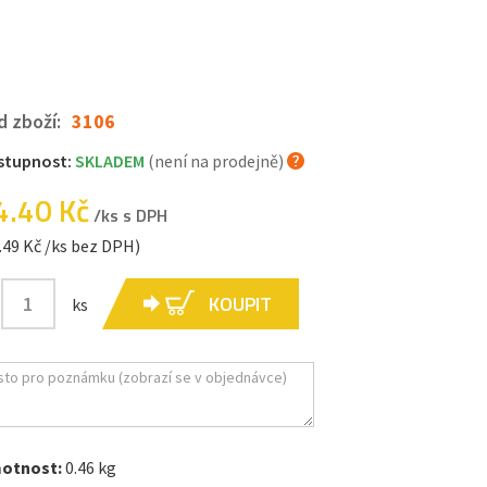
d zboží:
3106
stupnost:
SKLADEM
(není na prodejně)
4.40 Kč
/ks s DPH
.49 Kč /ks bez DPH)
KOUPIT
ks
otnost:
0.46 kg