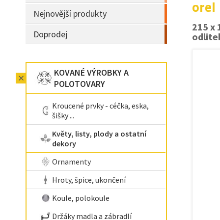
orel
Nejnovější produkty
215 x 
Doprodej
odlite
KOVANÉ VÝROBKY A
POLOTOVARY
Kroucené prvky - céčka, eska,
šišky ...
Květy, listy, plody a ostatní
dekory
Ornamenty
Hroty, špice, ukončení
Koule, polokoule
Držáky madla a zábradlí