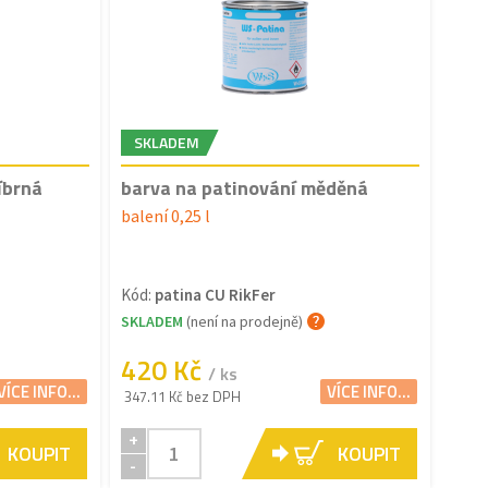
SKLADEM
íbrná
barva na patinování měděná
balení 0,25 l
Kód:
patina CU RikFer
SKLADEM
(není na prodejně)
420 Kč
/ ks
VÍCE INFO...
VÍCE INFO...
347.11 Kč bez DPH
+
KOUPIT
KOUPIT
-