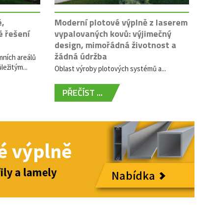
é,
Moderní plotové výplně z laserem
é řešení
vypalovaných kovů: výjimečný
design, mimořádná životnost a
žádná údržba
mních areálů
ležitým...
Oblast výroby plotových systémů a...
PŘEČÍST ...