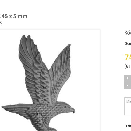
145 x 5 mm
k
Kó
Do
7
(61
+
-
Hm