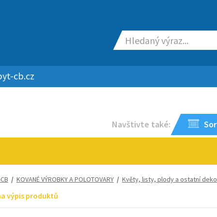
yt-cb.cz
Navštivte také:
Sor
-CB
/
KOVANÉ VÝROBKY A POLOTOVARY
/
Květy, listy, plody a ostatní dek
na výpis produktů