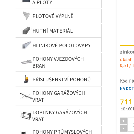
A PLOTY
PLOTOVÉ VÝPLNĚ
HUTNÍ MATERIÁL
HLINÍKOVÉ POLOTOVARY
zinko
POHONY VJEZDOVÝCH
obsah 
BRAN
0,5 l / 
PŘÍSLUŠENSTVÍ POHONŮ
Kód:
F8
NA DO
POHONY GARÁŽOVÝCH
711
VRAT
587.60 
DOPLŇKY GARÁŽOVÝCH
VRAT
+
-
POHONY PRŮMYSLOVÝCH