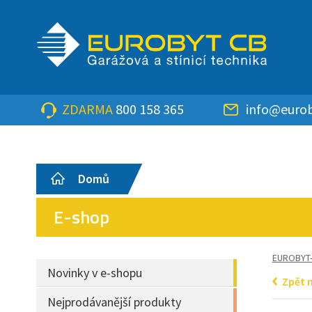
ZDARMA
800 158 365
info@eurob
Domů
E-shop
EUROBYT
Novinky v e-shopu
Zpět 
Nejprodávanější produkty