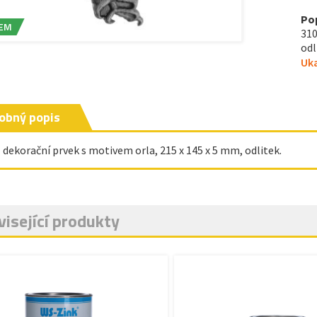
Po
EM
310
odli
Uka
obný popis
- dekorační prvek s motivem orla, 215 x 145 x 5 mm, odlitek.
isející produkty