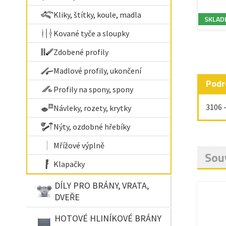
Kliky, štítky, koule, madla
SKLAD
Kované tyče a sloupky
Zdobené profily
Madlové profily, ukončení
Podr
Profily na spony, spony
3106 
Návleky, rozety, krytky
Nýty, ozdobné hřebíky
Mřížové výplně
Souv
Klapačky
DÍLY PRO BRÁNY, VRATA,
DVEŘE
HOTOVÉ HLINÍKOVÉ BRÁNY