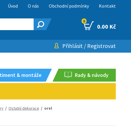
Úvod
O nás
Obchodní podmínky
Kontakt
0
0.00 Kč
Přihlásit
/
Registrovat
timent & montáže
Rady & návody
ory
/
Ostatní dekorace
/ orel