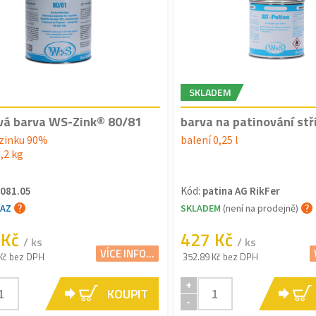
SKLADEM
vá barva WS-Zink® 80/81
barva na patinování stř
zinku 90%
balení 0,25 l
1,2 kg
081.05
Kód:
patina AG RikFer
TAZ
SKLADEM
(není na prodejně)
 Kč
427 Kč
/ ks
/ ks
VÍCE INFO...
Kč bez DPH
352.89 Kč bez DPH
+
KOUPIT
-