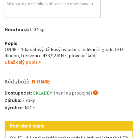
Hmotnost:
0.04 kg
Popis
ON4E - 4-kanálový dálkový ovladač s indikací signálu LED
diodou, frekvence 433,92 MHz, plovoucí kód,...
Ukaž celý popis >
Kód zboží:
N ON4E
Dostupnost:
SKLADEM
(není na prodejně)
Záruka:
2 roky
Výrobce:
NICE
Podrobný popis