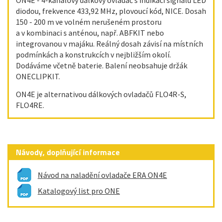
ON4E - 4-kanálový dálkový ovladač s indikací signálu LED
diodou, frekvence 433,92 MHz, plovoucí kód, NICE. Dosah
150 - 200 m ve volném nerušeném prostoru
a v kombinaci s anténou, např. ABFKIT nebo
integrovanou v majáku. Reálný dosah závisí na místních
podmínkách a konstrukcích v nejbližším okolí.
Dodáváme včetně baterie. Balení neobsahuje držák
ONECLIPKIT.
ON4E je alternativou dálkových ovladačů FLO4R-S,
FLO4RE.
Návody, doplňující informace
Návod na naladění ovladače ERA ON4E
Katalogový list pro ONE