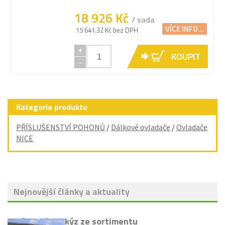
18 926 Kč
/ sada
VÍCE INFO...
15 641.32 Kč bez DPH
+
KOUPIT
-
Kategorie produktu
PŘÍSLUŠENSTVÍ POHONŮ
/
Dálkové ovladače
/
Ovladače
NICE
Nejnovější články a aktuality
Vyřazení markýz ze sortimentu