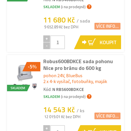
SKLADEM
(i na prodejně)
11 680 Kč
/ sada
VÍCE INFO...
9 652.89 Kč bez DPH
+
KOUPIT
-
Robus600BDKCE sada pohonu
-5%
Nice pro bránu do 600 kg
pohon 24V, BlueBus
2 x 4-k vysílač, fotobuňky, maják
SKLADEM
Kód:
N RBS600BDKCE
SKLADEM
(i na prodejně)
14 543 Kč
/ ks
VÍCE INFO...
12 019.01 Kč bez DPH
+