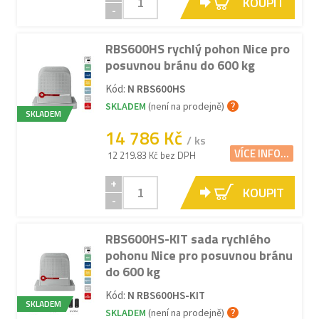
KOUPIT
-
RBS600HS rychlý pohon Nice pro
posuvnou bránu do 600 kg
Kód:
N RBS600HS
SKLADEM
(není na prodejně)
SKLADEM
14 786 Kč
/ ks
VÍCE INFO...
12 219.83 Kč bez DPH
+
KOUPIT
-
RBS600HS-KIT sada rychlého
pohonu Nice pro posuvnou bránu
do 600 kg
Kód:
N RBS600HS-KIT
SKLADEM
SKLADEM
(není na prodejně)