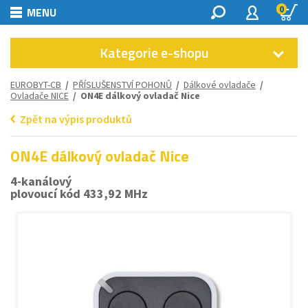
0
MENU
Kategorie e-shopu
EUROBYT-CB
/
PŘÍSLUŠENSTVÍ POHONŮ
/
Dálkové ovladače
/
Ovladače NICE
/ ON4E dálkový ovladač Nice
Zpět na výpis produktů
ON4E dálkový ovladač Nice
4-kanálový
plovoucí kód 433,92 MHz