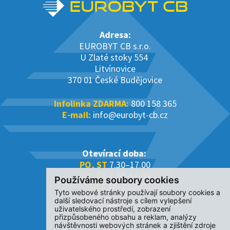
Adresa:
EUROBYT CB s.r.o.
U Zlaté stoky 554
Litvínovice
370 01 České Budějovice
Infolinka ZDARMA:
800 158 365
E-mail:
info@eurobyt-cb.cz
Otevírací doba:
PO, ST
7.30–17.00
ÚT, ČT
7.30–16.00
Používáme soubory cookies
PÁ
7.30–14.00
Tyto webové stránky používají soubory cookies a
další sledovací nástroje s cílem vylepšení
uživatelského prostředí, zobrazení
přizpůsobeného obsahu a reklam, analýzy
návštěvnosti webových stránek a zjištění zdroje