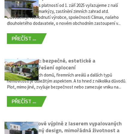
Vážení zákazníci, s platností od 1. září 2025 vyřazujeme z naší
nabídky výsuvné markýzy, zastínění zimních zahrad atd.
Důvodem je rozhodnutí výrobce, společnosti Climax, našeho
dlouholetého dodavatele, o novém obchodním zastoupení v...
PŘEČÍST ...
Hliníkový plot: bezpečné, estetické a
bezúdržbové řešení oplocení
Oplocení rodinných domů, firemních areálů a dalších typů
nemovitostí je důležitým aspektem. A to hned z několika důvodů.
Plot, mimo jiné, zvyšuje bezpečnost nebo zamezuje vniku na...
PŘEČÍST ...
Moderní plotové výplně z laserem vypalovaných
kovů: výjimečný design, mimořádná životnost a