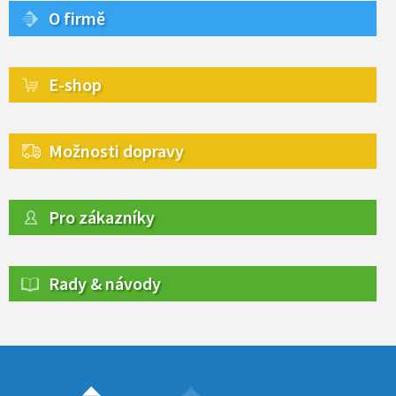
O firmě
E-shop
Možnosti dopravy
Pro zákazníky
Rady & návody