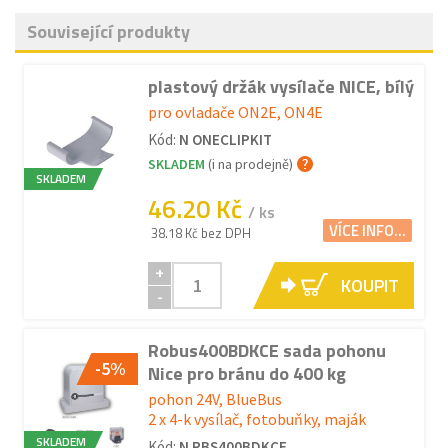
Související produkty
plastový držák vysílače NICE, bílý
pro ovladače ON2E, ON4E
Kód:
N ONECLIPKIT
SKLADEM
(i na prodejně)
SKLADEM
46.20 Kč
/ ks
VÍCE INFO...
38.18 Kč bez DPH
+
KOUPIT
-
Robus400BDKCE sada pohonu
-5%
Nice pro bránu do 400 kg
pohon 24V, BlueBus
2 x 4-k vysílač, fotobuňky, maják
SKLADEM
Kód:
N RBS400BDKCE